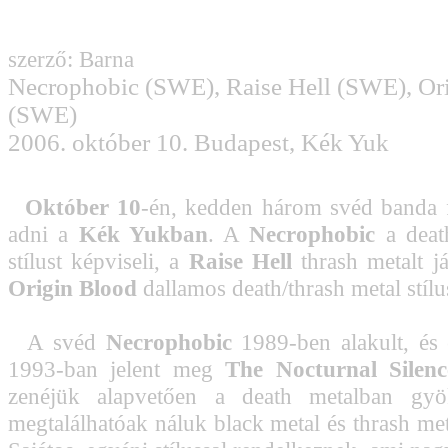
szerző: Barna
Necrophobic (SWE), Raise Hell (SWE), Or
(SWE)
2006. október 10. Budapest, Kék Yuk
Október 10
-én, kedden három svéd banda 
adni a
Kék Yukban
. A
Necrophobic
a death
stílust képviseli, a
Raise Hell
thrash metalt j
Origin Blood
dallamos death/thrash metal stílu
A svéd
Necrophobic
1989-ben alakult, és
1993-ban jelent meg
The Nocturnal Silen
zenéjük alapvetően a death metalban gyö
megtalálhatóak náluk black metal és thrash met