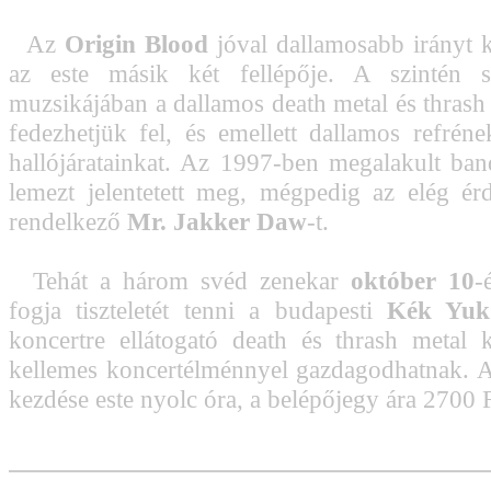
Az
Origin Blood
jóval dallamosabb irányt k
az este másik két fellépője. A szintén 
muzsikájában a dallamos death metal és thrash 
fedezhetjük fel, és emellett dallamos refréne
hallójáratainkat. Az 1997-ben megalakult ba
lemezt jelentetett meg, mégpedig az elég é
rendelkező
Mr. Jakker Daw
-t.
Tehát a három svéd zenekar
október 10
-
fogja tiszteletét tenni a budapesti
Kék Yu
koncertre ellátogató death és thrash metal
kellemes koncertélménnyel gazdagodhatnak. A
kezdése este nyolc óra, a belépőjegy ára 2700 F