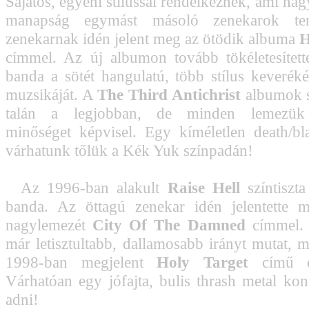
Sajátos, egyéni stílussal rendelkeznek, ami na
manapság egymást másoló zenekarok te
zenekarnak idén jelent meg az ötödik albuma
H
címmel. Az új albumon tovább tökéletesítet
banda a sötét hangulatú, több stílus keveréké
muzsikáját. A
The Third Antichrist
albumok s
talán a legjobban, de minden lemezük
minőséget képvisel. Egy kíméletlen death/bla
várhatunk tőlük a Kék Yuk színpadán!
Az 1996-ban alakult
Raise Hell
színtiszt
banda. Az öttagú zenekar idén jelentette 
nagylemezét
City Of The Damned
címmel.
már letisztultabb, dallamosabb irányt mutat, m
1998-ban megjelent
Holy Target
című e
Várhatóan egy jófajta, bulis thrash metal kon
adni!