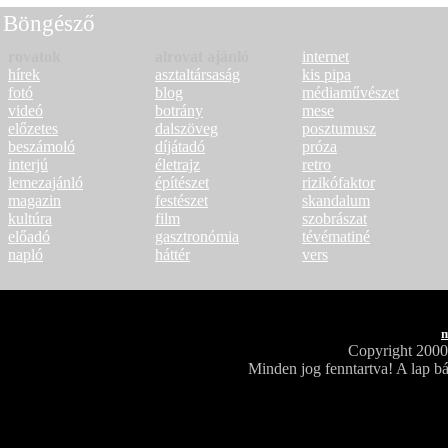
Böngésző
rovatok
alrovat ajánló
internet
hírek
asztaltársaság
kis pipa
fotó
blog
médiaművészet
videó
botrány
mese
előzetes
dalszöveg
posztumusz
beszámoló
díjátadó
próza
interjú
életrajz
retro
lemezajánló
építészet
rizikófaktor
magazin
festészet
skandalum
kultúra
film
szobrászat
előadó
gasztronómia
tévématiné
napló
háttér
vers
m
Copyright 200
Minden jog fenntartva! A lap bá