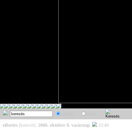
cikkek
fotók
előzetes
[koncert]
2006. október 8. vasárnap
10:40