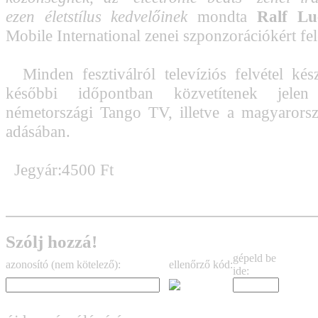
ezen életstílus kedvelőinek
mondta
Ralf Lu
Mobile International zenei szponzorációkért fel
Minden fesztiválról televíziós felvétel kés
későbbi időpontban közvetítenek jele
németországi Tango TV, illetve a magyarors
adásában.
Jegyár:4500 Ft
Szólj hozzá!
gépeld be
azonosító (nem kötelező):
ellenőrző kód:
ide: