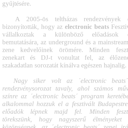
gyűjtésére.
A 2005-ös teltházas rendezvények eg
bizonyították, hogy az
electronic beats
Feszti
vállalkoztak a különböző előadások 
bemutatására, az underground és a mainstream
zene kedvelőinek örömére. Minden feszt
zenekart és DJ-t vonultat fel, az élőzen
szakadatlan sorozatát kínálva egészen hajnalig.
Nagy siker volt az ´electronic beats´
rendezvénysorozat tavaly, ahol számos művé
színre az ´electronic beats´ program keretéb
alkalommal hozzuk el a fesztivált Budapestre
előadók lépnek majd fel. Minden feszt
törekszünk, hogy nagyszerű élményeket 
közönségnek, az ´electronic beats´ zenei irán