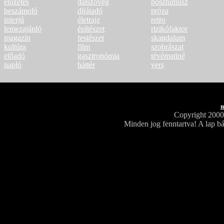
előzetes
dalszöveg
posztumusz
beszámoló
díjátadó
próza
interjú
életrajz
retro
lemezajánló
építészet
rizikófaktor
magazin
festészet
skandalum
kultúra
film
szobrászat
előadó
gasztronómia
tévématiné
napló
háttér
vers
m
Copyright 200
Minden jog fenntartva! A lap bá