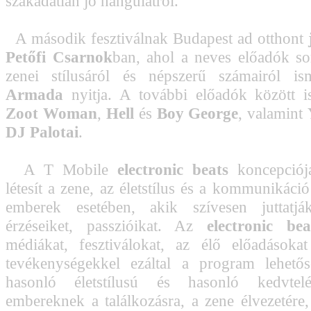
szakadatlan jó hangulatról.
A második fesztiválnak Budapest ad otthont
Petőfi Csarnok
ban, ahol a neves előadók so
zenei stílusáról és népszerű számairól i
Armada
nyitja. A további előadók között i
Zoot Woman
,
Hell
és
Boy George
, valamint
DJ Palotai
.
A T Mobile
electronic beats
koncepciója
létesít a zene, az életstílus és a kommunikáci
emberek esetében, akik szívesen juttatják
érzéseiket, passzióikat. Az
electronic bea
médiákat, fesztiválokat, az élő előadásokat
tevékenységekkel ezáltal a program lehetős
hasonló életstílusú és hasonló kedvtelé
embereknek a találkozásra, a zene élvezetére