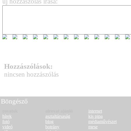
új hozzászólás írása:
Hozzászólások:
nincsen hozzászólás
Böngésző
rovatok
alrovat ajánló
internet
hírek
asztaltársaság
kis pipa
fotó
blog
médiaművészet
videó
botrány
mese