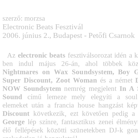
szerző: morzsa
Electronic Beats Fesztivál
2006. június 2., Budapest - Petőfi Csarnok
Az
electronic beats
fesztiválsorozat idén a 
ben indul május 26-án, ahol többek közö
Nightmares on Wax Soundsystem, Boy Ge
Super Discount, Zoot Woman
és a német
NOW Soundsytem
nemrég megjelent
In A 
Sound
című lemeze mely elegyíti a soul
elemeket után a francia house hangzást ké
Discount
következik, ezt követően pedig 
George
lép színre, fantasztikus zenei élmény
élő fellépések közötti szünetekben DJ-k go