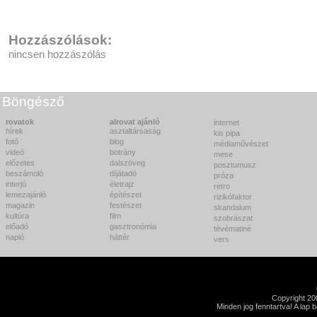
Hozzászólások:
nincsen hozzászólás
Böngésző
rovatok
alrovat ajánló
internet
hírek
asztaltársaság
kis pipa
fotó
blog
médiaművészet
videó
botrány
mese
előzetes
dalszöveg
posztumusz
beszámoló
díjátadó
próza
interjú
életrajz
retro
lemezajánló
építészet
rizikófaktor
magazin
festészet
skandalum
kultúra
film
szobrászat
előadó
gasztronómia
tévématiné
napló
háttér
vers
Copyright 2
Minden jog fenntartva! A lap 