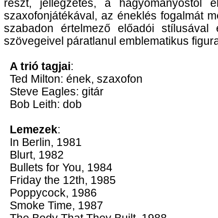
részt, jellegzetes, a hagyományostól e
szaxofonjátékával, az éneklés fogalmát 
szabadon értelmező előadói stílusával 
szövegeivel páratlanul emblematikus figura
A trió tagjai
:
Ted Milton: ének, szaxofon
Steve Eagles: gitár
Bob Leith: dob
Lemezek
:
In Berlin, 1981
Blurt, 1982
Bullets for You, 1984
Friday the 12th, 1985
Poppycock, 1986
Smoke Time, 1987