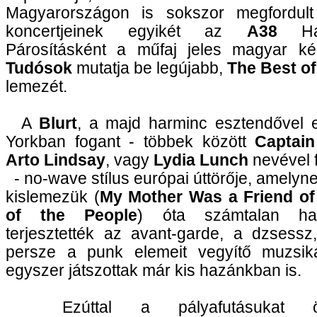
Magyarországon is sokszor megfordult 
koncertjeinek egyikét az
A38
Haj
Párosításként a műfaj jeles magyar kép
Tudósok
mutatja be legújabb,
The Best of
lemezét.
A
Blurt
, a majd harminc esztendővel e
Yorkban fogant - többek között
Captain
Arto Lindsay
, vagy
Lydia Lunch
nevével f
- no-wave stílus európai úttörője, amelyne
kislemezük (
My Mother Was a Friend o
of the People
) óta számtalan ha
terjesztették az avant-garde, a dzsessz
persze a punk elemeit vegyítő muzsik
egyszer játszottak már kis hazánkban is.
Ezúttal a pályafutásukat öss