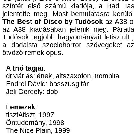
színtér első számú kiadója, a Bad Ta
jelentette meg. Most bemutatásra kerülő
The Best of Disco by Tudósok
az A38-on
az A38 kiadásában jelenik meg. Páratla
Tudósok legjobb hagyományait letisztult j
a dadaista szociohorror szövegeket a
ötvöző remek opus.
A trió tagjai
:
drMáriás: ének, altszaxofon, trombita
Endrei Dávid: basszusgitár
Jeli Gergely: dob
Lemezek
:
tisztAtiszt, 1997
Öntudomány, 1998
The Nice Plain, 1999