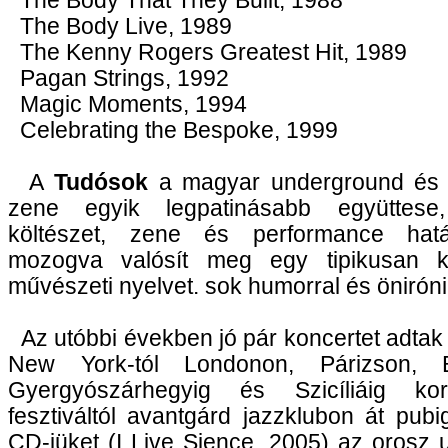
The Body That They Built, 1988
The Body Live, 1989
The Kenny Rogers Greatest Hit, 1989
Pagan Strings, 1992
Magic Moments, 1994
Celebrating the Bespoke, 1999
A
Tudósok
a magyar underground és 
zene egyik legpatinásabb együttes
költészet, zene és performance hatá
mozogva valósít meg egy tipikusan ke
művészeti nyelvet. sok humorral és öniróni
Az utóbbi években jó pár koncertet adtak k
New York-tól Londonon, Párizson, B
Gyergyószárhegyig és Szicíliáig kor
fesztiváltól avantgárd jazzklubon át pubi
CD-jüket (I Live Sience, 2005) az orosz