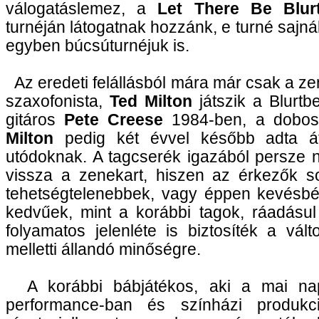
válogatáslemez, a
Let There Be Blurt
turnéján látogatnak hozzánk, e turné sajn
egyben búcsúturnéjuk is.
Az eredeti felállásból mára már csak a z
szaxofonista,
Ted Milton
játszik a Blurtb
gitáros
Pete Creese
1984-ben, a dobos
Milton
pedig két évvel később adta át
utódoknak. A tagcserék igazából persze 
vissza a zenekart, hiszen az érkezők s
tehetségtelenebbek, vagy éppen kevésbé 
kedvűek, mint a korábbi tagok, ráadásu
folyamatos jelenléte is biztosíték a vált
melletti állandó minőségre.
A korábbi bábjátékos, aki a mai na
performance-ban és színházi produkc