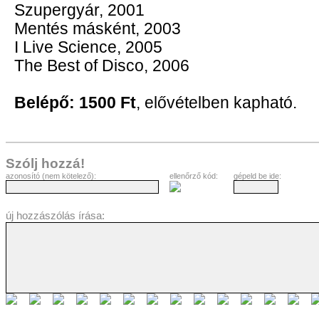
Szupergyár, 2001
Mentés másként, 2003
I Live Science, 2005
The Best of Disco, 2006
Belépő: 1500 Ft
, elővételben kapható.
Szólj hozzá!
azonosító (nem kötelező):
ellenőrző kód:
gépeld be ide:
új hozzászólás írása: