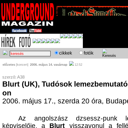
cikkek
fotók
előzetes
[koncert]
2006. május 14. vasárnap
12:52
szerző: A38
Blurt (UK), Tudósok lemezbemutató
on
2006. május 17., szerda 20 óra, Budap
Az angolszász dzsessz-punk leg
képviselője, a
Blurt
visszavonul a fellé