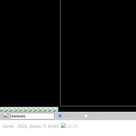
cikkek
fotók
hírek
2026. június 9. kedd
06:29