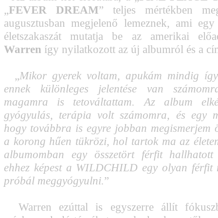
„
FEVER DREAM
” teljes mértékben me
augusztusban megjelenő lemeznek, ami egy 
életszakaszát mutatja be az amerikai el
Warren
így nyilatkozott az új albumról és a cí
„
Mikor gyerek voltam, apukám mindig így 
ennek különleges jelentése van számomr
magamra is tetováltattam. Az album elkés
gyógyulás, terápia volt számomra, és egy 
hogy továbbra is egyre jobban megismerjem
a korong hűen tükrözi, hol tartok ma az élete
albumomban egy összetört férfit hallhatott
ehhez képest a WILDCHILD egy olyan férfit 
próbál meggyógyulni.
”
Warren ezúttal is egyszerre állít fókus