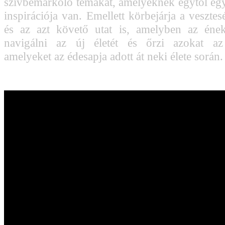
szívbemarkoló témákat, amelyeknek egytől eg
inspirációja van. Emellett körbejárja a vesztes
és az azt követő utat is, amelyben az ének
navigálni az új életét és őrzi azokat az 
amelyeket az édesapja adott át neki élete során.