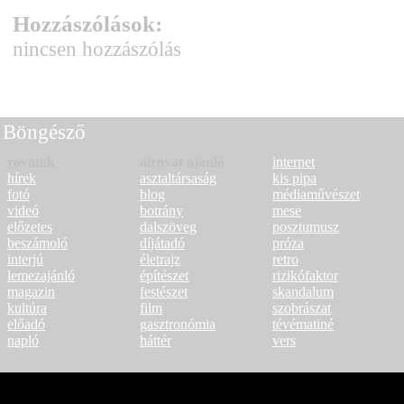
Hozzászólások:
nincsen hozzászólás
Böngésző
rovatok
alrovat ajánló
internet
hírek
asztaltársaság
kis pipa
fotó
blog
médiaművészet
videó
botrány
mese
előzetes
dalszöveg
posztumusz
beszámoló
díjátadó
próza
interjú
életrajz
retro
lemezajánló
építészet
rizikófaktor
magazin
festészet
skandalum
kultúra
film
szobrászat
előadó
gasztronómia
tévématiné
napló
háttér
vers