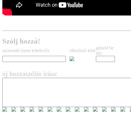
Szólj hozzá!
gépeld be
azonosító (nem kötelező):
ellenőrző kód:
ide:
új hozzászólás írása: