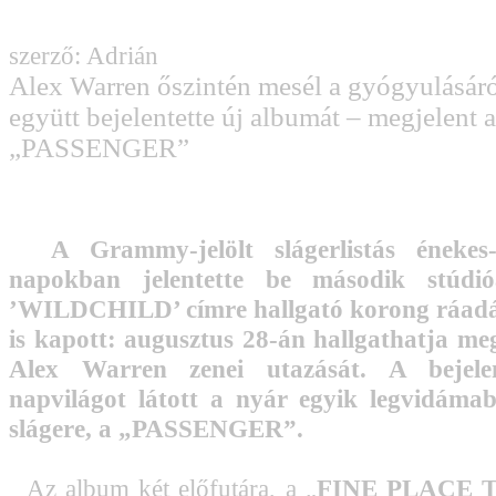
szerző: Adrián
Alex Warren őszintén mesél a gyógyulásáról
együtt bejelentette új albumát – megjelent a
„PASSENGER”
A Grammy-jelölt slágerlistás énekes
napokban jelentette be második stúdi
’WILDCHILD’ címre hallgató korong ráadá
is kapott: augusztus 28-án hallgathatja me
Alex Warren zenei utazását. A bejelen
napvilágot látott a nyár egyik legvidámab
slágere, a „PASSENGER”.
Az album két előfutára, a „
FINE PLACE 