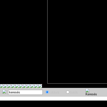
cikkek
fotók