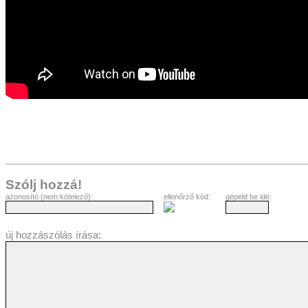
Szólj hozzá!
azonosító (nem kötelező):
ellenőrző kód:
gépeld be ide:
új hozzászólás írása: