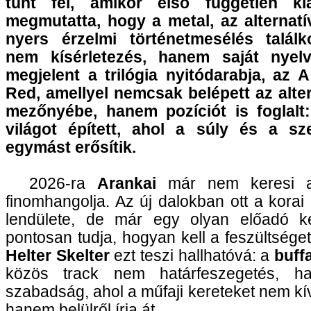
tűnt fel, amikor első független kia
megmutatta, hogy a metal, az alternatí
nyers érzelmi történetmesélés talál
nem kísérletezés, hanem saját nyelv
megjelent a trilógia nyitódarabja, az A
Red, amellyel nemcsak belépett az alter
mezőnyébe, hanem pozíciót is foglalt
világot épített, ahol a súly és a s
egymást erősítik.
2026-ra
Arankai
már nem keresi a
finomhangolja. Az új dalokban ott a korai 
lendülete, de már egy olyan előadó k
pontosan tudja, hogyan kell a feszültséget
Helter Skelter
ezt teszi hallhatóvá: a
buff
közös track nem határfeszegetés, h
szabadság, ahol a műfaji kereteket nem kívü
hanem belülről írja át.