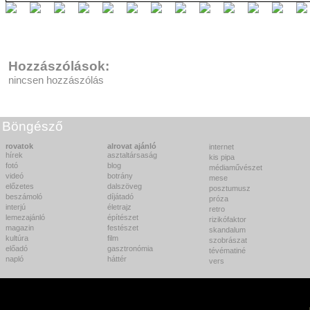
Hozzászólások:
nincsen hozzászólás
Böngésző
rovatok
alrovat ajánló
internet
hírek
asztaltársaság
kis pipa
fotó
blog
médiaművészet
videó
botrány
mese
előzetes
dalszöveg
posztumusz
beszámoló
díjátadó
próza
interjú
életrajz
retro
lemezajánló
építészet
rizikófaktor
magazin
festészet
skandalum
kultúra
film
szobrászat
előadó
gasztronómia
tévématiné
napló
háttér
vers