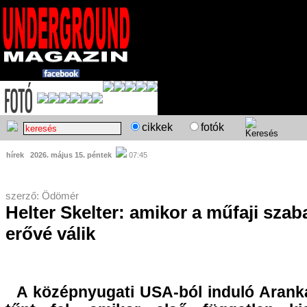
cikkek
fotók
hírek
2026. május 15. péntek
07:45
szerző: Ödömér
Helter Skelter: amikor a műfaji sza
erővé válik
A középnyugati USA-ból induló Arank