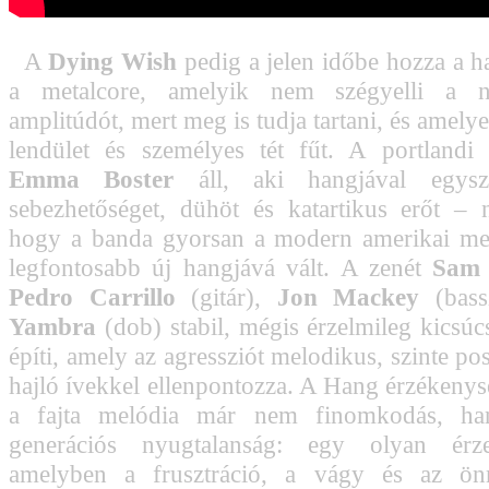
A
Dying Wish
pedig a jelen időbe hozza a h
a metalcore, amelyik nem szégyelli a n
amplitúdót, mert meg is tudja tartani, és amelyet
lendület és személyes tét fűt. A portlandi
Emma Boster
áll, aki hangjával egysz
sebezhetőséget, dühöt és katartikus erőt – 
hogy a banda gyorsan a modern amerikai met
legfontosabb új hangjává vált. A zenét
Sam 
Pedro Carrillo
(gitár),
Jon Mackey
(bass
Yambra
(dob) stabil, mégis érzelmileg kicsúc
építi, amely az agressziót melodikus, szinte po
hajló ívekkel ellenpontozza. A Hang érzékenysé
a fajta melódia már nem finomkodás, h
generációs nyugtalanság: egy olyan érze
amelyben a frusztráció, a vágy és az ön