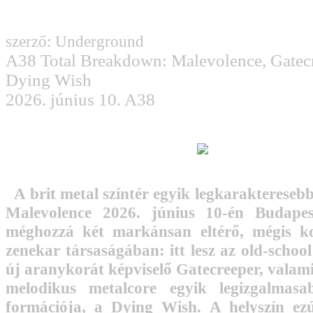
szerző: Underground
A38 Total Breakdown: Malevolence, Gatecr
Dying Wish
2026. június 10. A38
A brit metal színtér egyik legkarakteresebb
Malevolence 2026. június 10-én Budapest
méghozzá két markánsan eltérő, mégis k
zenekar társaságában: itt lesz az old-schoo
új aranykorát képviselő Gatecreeper, valam
melodikus metalcore egyik legizgalmasa
formációja, a Dying Wish. A helyszín ez