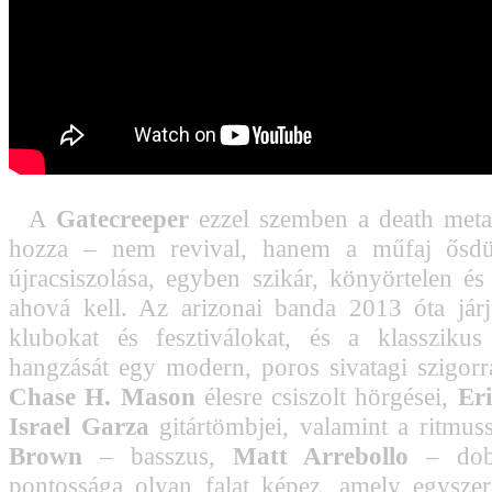
A
Gatecreeper
ezzel szemben a death metal
hozza – nem revival, hanem a műfaj ősdü
újracsiszolása, egyben szikár, könyörtelen és
ahová kell. Az arizonai banda 2013 óta járja
klubokat és fesztiválokat, és a klasszikus
hangzását egy modern, poros sivatagi szigorral
Chase H. Mason
élesre csiszolt hörgései,
Er
Israel Garza
gitártömbjei, valamint a ritmus
Brown
– basszus,
Matt Arrebollo
– dob)
pontossága olyan falat képez, amely egysze