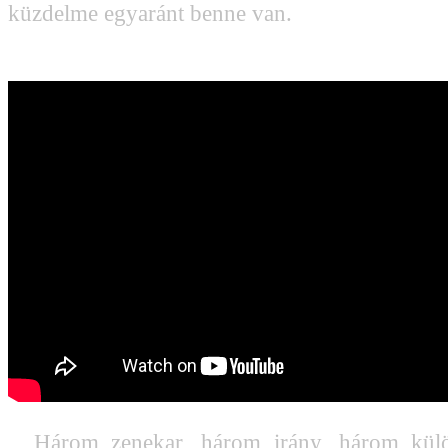
küzdelme egyaránt benne van.
Három zenekar, három irány, három külö