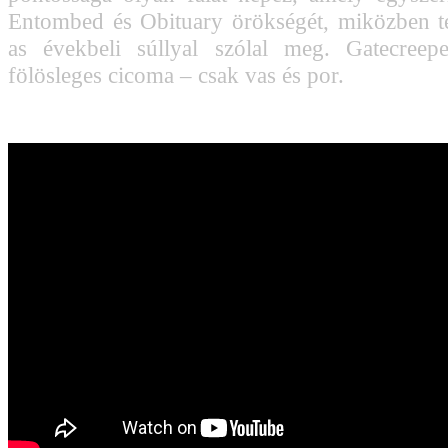
Entombed és Obituary örökségét, miközben t
as évekbeli súllyal szólal meg. Gatecreepe
fölösleges cicoma – csak vas és por.