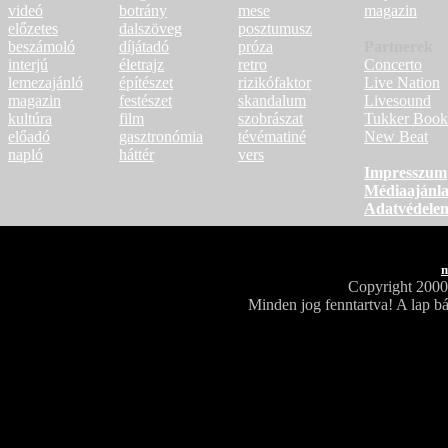
videó
botrány
mese
magazin
előzetes
dalszöveg
posztumusz
beszámoló
díjátadó
próza
Partnerek
interjú
életrajz
retro
Concerto
lemezajánló
építészet
rizikófaktor
Live Nation
magazin
festészet
skandalum
Livesound
kultúra
film
szobrászat
Tukker Book
előadó
gasztronómia
tévématiné
New Beat
napló
háttér
vers
Impresszum
Médiaajánla
Adatvédele
m
Copyright 200
Minden jog fenntartva! A lap bá