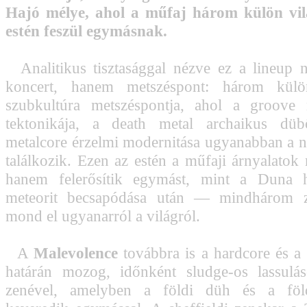
Hajó mélye, ahol a műfaj három külön vil
estén feszül egymásnak.
Analitikus tisztasággal nézve ez a lineup 
koncert, hanem metszéspont: három külö
szubkultúra metszéspontja, ahol a groove 
tektonikája, a death metal archaikus dü
metalcore érzelmi modernitása ugyanabban a na
találkozik. Ezen az estén a műfaji árnyalatok 
hanem felerősítik egymást, mint a Duna 
meteorit becsapódása után — mindhárom z
mond el ugyanarról a világról.
A
Malevolence
továbbra is a hardcore és a
határán mozog, időnként sludge-os lassulás
zenével, amelyben a földi düh és a föld