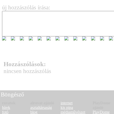
új hozzászólás írása:
Hozzászólások:
nincsen hozzászólás
Böngésző
rovatok
alrovat ajánló
internet
PlayDome
hírek
asztaltársaság
kis pipa
ajánló
fotó
blog
médiaművészet
PlayDome