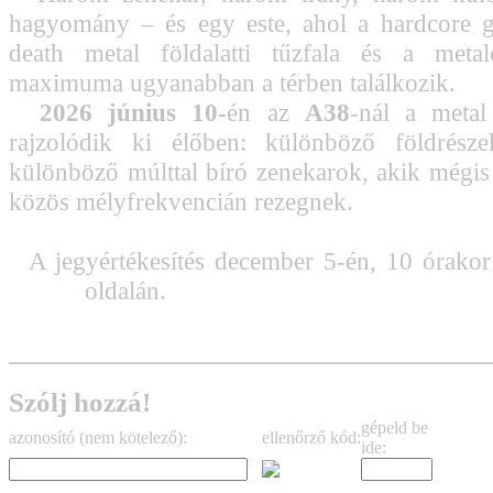
hagyomány – és egy este, ahol a hardcore gr
death metal földalatti tűzfala és a metal
maximuma ugyanabban a térben találkozik.
2026 június 10-
én az
A38
-nál a metal
rajzolódik ki élőben: különböző földrésze
különböző múlttal bíró zenekarok, akik mégi
közös mélyfrekvencián rezegnek.
A jegyértékesítés december 5-én, 10 órakor
Nation
oldalán.
Szólj hozzá!
gépeld be
azonosító (nem kötelező):
ellenőrző kód:
ide: