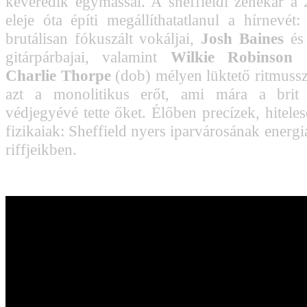
keveredik egymással. A sheffieldi zenekar a
eleje óta építi megállíthatatlanul a hírnevét:
brutálisan fókuszált vokáljai,
Josh Baines
é
gitárpárbajai, valamint
Wilkie Robinson
(
Charlie Thorpe
(dob) mélyen lüktető ritmussz
azt a monolitikus erőt, ami mára a brit
védjegyévé tette őket. Élőben precízek, hitele
fizikaiak: Sheffield nyers iparvárosának energiá
riffjeikben.