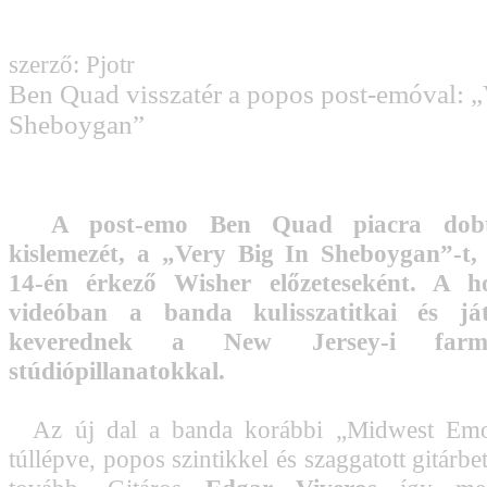
szerző: Pjotr
Ben Quad visszatér a popos post-emóval: „
Sheboygan”
A post-emo Ben Quad piacra dobt
kislemezét, a „Very Big In Sheboygan”-t
14-én érkező Wisher előzeteseként. A ho
videóban a banda kulisszatitkai és já
keverednek a New Jersey-i farmo
stúdiópillanatokkal.
Az új dal a banda korábbi „Midwest Emo
túllépve, popos szintikkel és szaggatott gitárbe