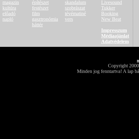
magazin
építészet
skandalum
Livesound
kultúra
festészet
szobrászat
Tukker
előadó
film
tévématiné
Booking
napló
gasztronómia
vers
New Beat
háttér
Impresszum
Médiaajánlat
Adatvédelem
m
Copyright 200
Minden jog fenntartva! A lap bá