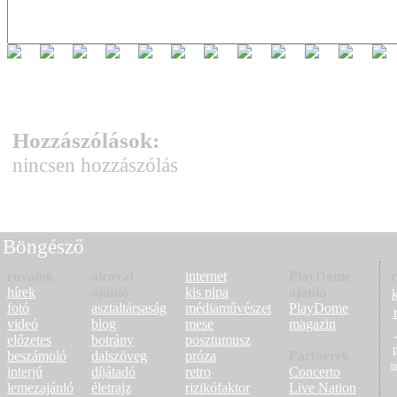
Hozzászólások:
nincsen hozzászólás
Böngésző
rovatok
alrovat
internet
PlayDome
c
hírek
ajánló
kis pipa
ajánló
fotó
asztaltársaság
médiaművészet
PlayDome
videó
blog
mese
magazin
előzetes
botrány
posztumusz
beszámoló
dalszöveg
próza
Partnerek
b
interjú
díjátadó
retro
Concerto
lemezajánló
életrajz
rizikófaktor
Live Nation