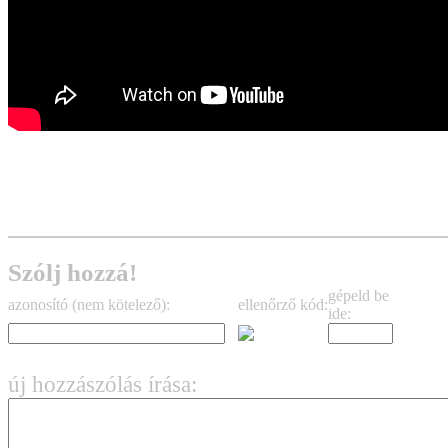
Szólj hozzá!
gépeld be
azonosító (nem kötelező):
ellenőrző kód:
ide:
új hozzászólás írása: