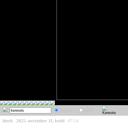
cikkek
fotók
hírek
2025. november 11. kedd
07:14