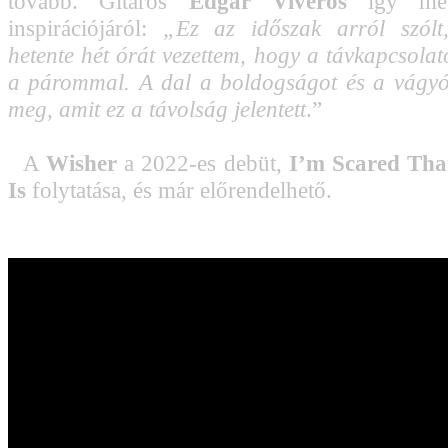
tovább. Gitáros
Edgar Viveros
így mes
inspirációjáról:
„Ez az időszak arról szólt
hetente hét órát vezettem, hogy a távkapcsol
a párommal. A dal a boldogságot és a vágyó
meg, amit ez a távolság jelentett
.”
A
Wisher
a 2022-es debüt,
I’m Scared That
Is
folytatása, és már előrendelhető.