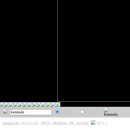
cikkek
fotók
magazin
[fesztivál]
2025. október 29. szerda
06:15