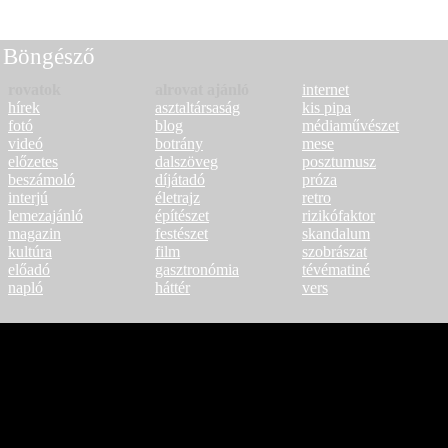
Böngésző
rovatok
alrovat ajánló
internet
hírek
asztaltársaság
kis pipa
fotó
blog
médiaművészet
videó
botrány
mese
előzetes
dalszöveg
posztumusz
beszámoló
díjátadó
próza
interjú
életrajz
retro
lemezajánló
építészet
rizikófaktor
magazin
festészet
skandalum
kultúra
film
szobrászat
előadó
gasztronómia
tévématiné
napló
háttér
vers