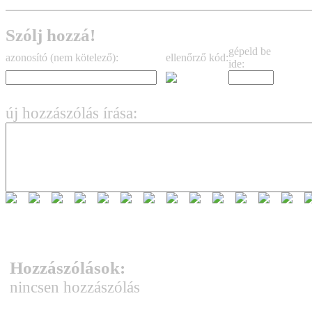
Szólj hozzá!
gépeld be
azonosító (nem kötelező):
ellenőrző kód:
ide:
új hozzászólás írása:
Hozzászólások:
nincsen hozzászólás