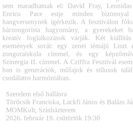
sem maradhatnak el: David Fray, Leonida
Enrico Pace estje minden bizonnyal 
hangversenynek ígérkezik. A fesztiválon fók
bárzongorista hagyomány, a gyerekeket b
kreatív foglalkozások várják. Két kiállítás
események sorát: egy zenei témájú Liszt
zongoraiskola címmel, és egy képzőművés
Szinergia II. címmel. A Cziffra Fesztivál ese
ban is generációk, műfajok és stílusok tal
csodálatos harmóniában.
Szerelem első hallásra
Törőcsik Franciska, Lackfi János és Balázs Já
MOMKult, Színházterem
2026. február 19. csütörtök 19:30