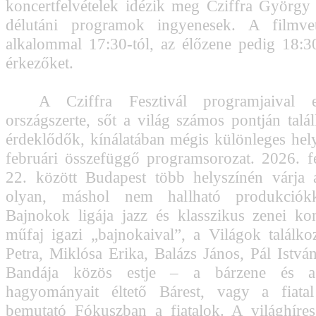
koncertfelvételek idézik meg Cziffra György
délutáni programok ingyenesek. A filmve
alkalommal 17:30-tól, az élőzene pedig 18:30
érkezőket.
A Cziffra Fesztivál programjaival e
országszerte, sőt a világ számos pontján talá
érdeklődők, kínálatában mégis különleges helye
februári összefüggő programsorozat. 2026. f
22. között Budapest több helyszínén várja 
olyan, máshol nem hallható produkciók
Bajnokok ligája jazz és klasszikus zenei kon
műfaj igazi „bajnokaival”, a Világok találk
Petra, Miklósa Erika, Balázs János, Pál Istvá
Bandája közös estje – a bárzene és a
hagyományait éltető Bárest, vagy a fiata
bemutató Fókuszban a fiatalok. A világhíres