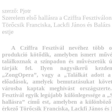
szerző: Pjotr
Szerelem első hallásra a Cziffra Fesztiválon
Törőcsik Franciska, Lackfi János és Balázs
estje
A Cziffra Fesztivál nevéhez több o
produkció kötődik, amelyben ismert művé
találkoznak a színpadon és művészetük ú
tárják fel. Ilyen nagysikerű kezde
„ZongOpera”, vagy a „Találkát adott a
előadások, amelyek bemutatásukat köve
városba kaptak meghívást országszerte
Fesztivál egyik legújabb különlegessége a „
hallásra” című est, amelyben a különböző 
érkező Törőcsik Franciska, Lackfi János és