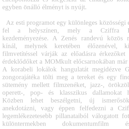
egyben önálló élményt is nyújt.
Az esti programot egy különleges közösségi 
fel a helyszínen, mely a Cziffra Fe
kezdeményezése. A Zenés randevú közös r
kínál, melynek keretében élőzenével, kiá
filmvetítéssel várják az előadásra érkezőket
érdeklődőket a MOMkult előcsarnokában már 
A korabeli lokálok hangulatát megidézve G
zongorajátéka tölti meg a tereket és egy f
sütemény mellett filmzenéket, jazz-, örökzöl
operett-, pop- és klasszikus dallamokat ha
Közben lehet beszélgetni, új ismerősöke
anekdotázni, vagy éppen felfedezni a Cziff
legemlékezetesebb pillanataiból válogatott fot
különtermekben dokumentumfilm 