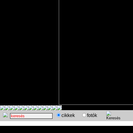
cikkek
fotók