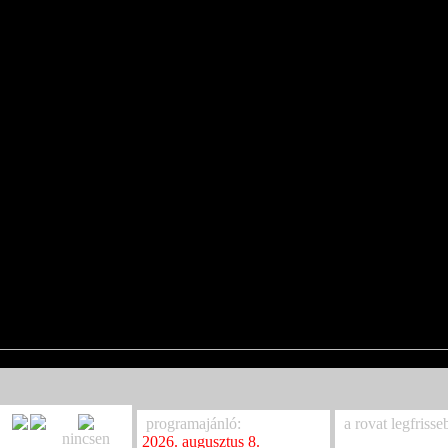
programajánló:
a rovat legfrisse
nincsen
2026. augusztus 8.
Ancestral Blood