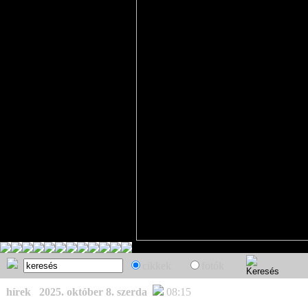
cikkek
fotók
hírek
2025. október 8. szerda
08:15