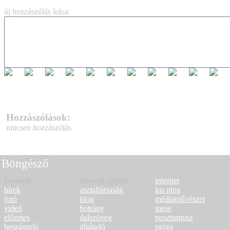
új hozzászólás írása:
Hozzászólások:
nincsen hozzászólás
Böngésző
rovatok
alrovat ajánló
internet
hírek
asztaltársaság
kis pipa
fotó
blog
médiaművészet
videó
botrány
mese
előzetes
dalszöveg
posztumusz
beszámoló
díjátadó
próza