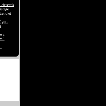
 elesettek
gstage
trendjét
ágra -
p
e a
val
,
 kézműves
 kézműves
ze, a ´Play
melkedő