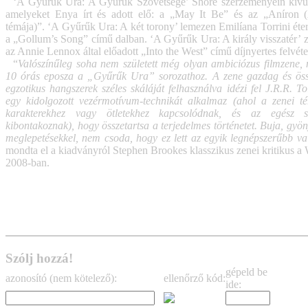
‘A Gyűrűk Ura: A Gyűrűk Szövetsége’ Shore szerzeményein kívül k
amelyeket Enya írt és adott elő: a „May It Be” és az „Aníron
témája)”. ‘A Gyűrűk Ura: A két torony’ lemezen Emilíana Torrini éter
a „Gollum’s Song” című dalban. ‘A Gyűrűk Ura: A király visszatér’ 
az Annie Lennox által előadott „Into the West” című díjnyertes felvéte
“
Valószínűleg soha nem született még olyan ambiciózus filmzene
10 órás eposza a „Gyűrűk Ura” sorozathoz. A zene gazdag és össze
egzotikus hangszerek széles skáláját felhasználva idézi fel J.R.R. To
egy kidolgozott vezérmotívum-technikát alkalmaz (ahol a zenei t
karakterekhez vagy ötletekhez kapcsolódnak, és az egész so
kibontakoznak), hogy összetartsa a terjedelmes történetet. Buja, gyön
meglepetésekkel, nem csoda, hogy ez lett az egyik legnépszerűbb val
mondta el a kiadványról Stephen Brookes klasszikus zenei kritikus a
2008-ban.
Szólj hozzá!
gépeld be
azonosító (nem kötelező):
ellenőrző kód:
ide: