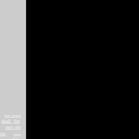
los vegas
skull fist
owl city
nic
slayer