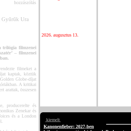
hozzászólás
Újra összeáll a Heaven
of Horns közös t
Street Seven a Budapest
indul
Parkban
Súlyos új dallal t
A Gyűrűk Ura
A Heaven Street Seven-től a
Northlane
sznobellákig – megjelent
Egy felejthetetle
Szűcs Krisztián új könyve
ihlette MOD SUN
2026. augusztus 13.
Közös gyökereke
Kétszeres Grammy-díjas
új dalában a Sixt
zenész koncertje nyitja az
rilógia filmzenei
egykori hőerőműben
Josh Ruggiero a
zatér’ – filmzenei
megrendezett INOTA
újrakezdésről én
kban.
Fesztivált
dalában
Új dallal készül
endezte filmeket a
albumára a Grow
íjat kaptak, köztük
 Golden Globe-díjat
Oscar Stembridg
góriákban. A kritikai
kislemezzel vezet
rt arattak, összesen
következő EP-jé
Új albummal jele
DICE, itt az „E
, producerelte és
rmonikus Zenekar és
Voices és a London
kiemelt
l.
Kanonenfieber: 2027-ben