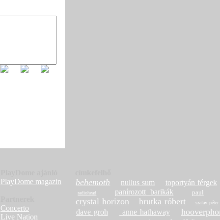
PlayDome ajánló
címkefelhő
PlayDome magazin
behemoth
nullus sum
toportyán férgek
panírozott barikák
paul
radiohead
Partnerek
crystal horizon
hrutka róbert
szalay péter
Concerto
hooverpho
dave groh
anne hathaway
Live Nation