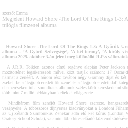
szerző: Emma
Megjelent Howard Shore -The Lord Of The Rings 1-3: 
trilógia filmzenei albuma
Howard Shore -The Lord Of The Rings 1-3: A Gyűrűk Ura t
albuma – ’A Gyűrű Szövegsége’, ’A két torony’, ’A király viss
albuma 2025. október 3-án jelent meg különálló 2LP-s változato
A J.R.R. Tolkien azonos című regénye alapján Peter Jackson r
mozitörténet legsikeresebb művei közt tartják számon: 17 Oscar-d
hármat a zenéért. A három rész további négy Grammy-díjat és két
zsebelt be a ‘legjobb eredeti filmzene’ és a ‘legjobb eredeti dal’ kate
elismeréseken túl a soundtrack albumok széles körű kereskedelmi sike
több mint 7 millió példányban keltek el világszerte.
Mindhárom film zenéjét Howard Shore szerezte, hangszerelte
vezényelte. A többszörös díjnyertes kiadványokat a Londoni Filha
az Új-Zélandi Szimfonikus Zenekar adta elő két kórus (London 
Oratory School Schola), valamint több híres előadó közreműködéséve