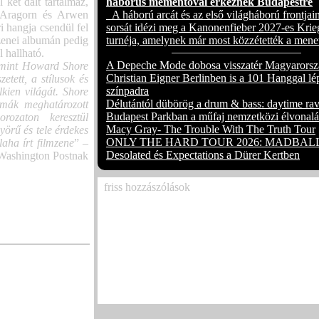
ét dalt tartalmaz,
háborús mementóval érkeznek Budapestre
 (Aragorn és Arwen
A háború arcát és az első világháború frontjain
i hangja csendül fel
sorsát idézi meg a Kanonenfieber 2027-es Krie
zenei albumán pedig
turnéja, amelynek már most közzétették a mene
l hallható.
A Depeche Mode dobosa visszatér Magyarorsz
, mint Howard Shore
Christian Eigner Berlinben is a 101 Hanggal lé
tett, a stílusok és
színpadra
lkien világát. Shore
Délutántól dübörög a drum & bass: daytime rav
émák meghatározott
Budapest Parkban a műfaj nemzetközi élvonalá
rozaton keresztül
Macy Gray- The Trouble With The Truth Tour
yörű és tele érdekes
ONLY THE HARD TOUR 2026: MADBALL
aha írt filmzene
” –
Desolated és Expectations a Dürer Kertben
 Washington Postnak
friss hozzászólások
Már csak egy hétig látható a koreai-magyar
tárlat
(3)
Már csak egy hétig látható a koreai-magyar
tárlat
(1)
Megjelent Ed Sheeran vadonatúj deluxe leme
(Deluxe)´ – kilenc extra dallal, köztük a kie
„Skeletons”-szal
(3)