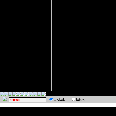
cikkek
fotók