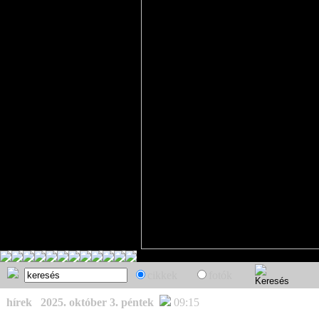
cikkek
fotók
hírek
2025. október 3. péntek
09:15