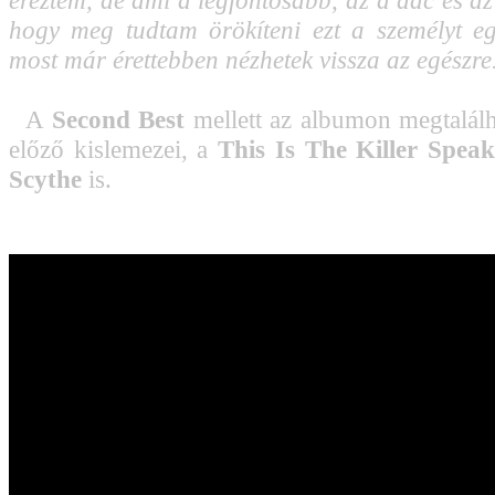
éreztem, de ami a legfontosabb, az a dac és az
hogy meg tudtam örökíteni ezt a személyt e
most már érettebben nézhetek vissza az egészre
A
Second Best
mellett az albumon megtalál
előző kislemezei, a
This Is The Killer Speak
Scythe
is.