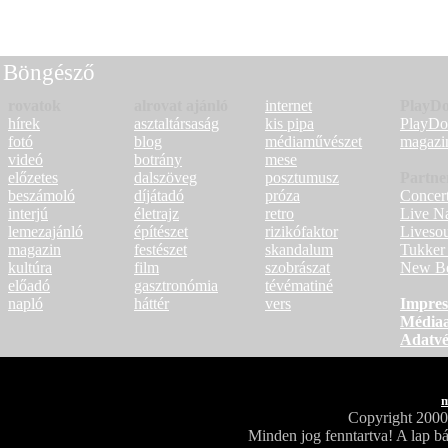
Böngésző
rovatok
alrovat ajánló
internet
PlayDo
hírek
asztaltársaság
kis pipa
PlayD
fotó
blog
médiaművészet
magazi
videó
botrány
mese
előzetes
dalszöveg
posztumusz
Partne
beszámoló
díjátadó
próza
Concer
interjú
életrajz
retro
Live N
lemezajánló
építészet
rizikófaktor
Liveso
magazin
festészet
skandalum
Tukker
kultúra
film
szobrászat
New Be
előadó
gasztronómia
tévématiné
napló
háttér
vers
Impre
Médiaa
Adatv
m
Copyright 200
Minden jog fenntartva! A lap bá