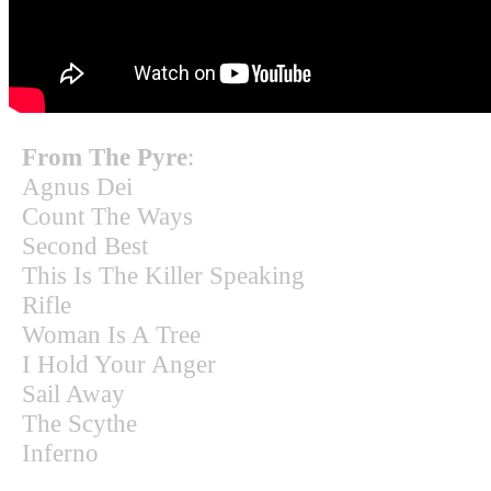
From The Pyre
:
Agnus Dei
Count The Ways
Second Best
This Is The Killer Speaking
Rifle
Woman Is A Tree
I Hold Your Anger
Sail Away
The Scythe
Inferno