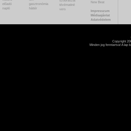
szobrászat
New Beat
előadó
gasztronómia
tévématiné
napló
háttér
vers
Impresszum
Médiaajánlat
Adatvédelem
Copyright 2
Minden jog fenntartva! A lap 