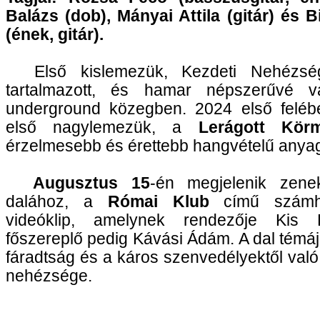
Balázs (dob), Mányai Attila (gitár) és 
(ének, gitár).
Első kislemezük, Kezdeti Nehézsé
tartalmazott, és hamar népszerűvé v
underground közegben. 2024 első felébe
első nagylemezük, a
Lerágott Kör
érzelmesebb és érettebb hangvételű anya
Augusztus 15
-én megjelenik zene
dalához, a
Római Klub
című számho
videóklip, amelynek rendezője Kis 
főszereplő pedig Kávási Ádám. A dal témáj
fáradtság és a káros szenvedélyektől val
nehézsége.