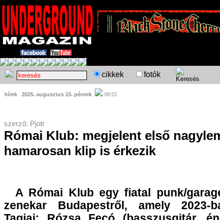
cikkek
fotók
hírek
2025. augusztus 15. péntek
08:01
szerző: Pjotr
Római Klub: megjelent első nagyle
hamarosan klip is érkezik
A Római Klub egy fiatal punk/garag
zenekar Budapestről, amely 2023-ba
Tagjai: Rózsa Fecó (basszusgitár, é