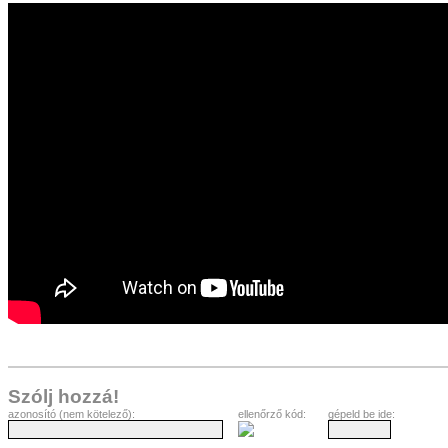
Szólj hozzá!
azonosító (nem kötelező):
ellenőrző kód:
gépeld be ide: