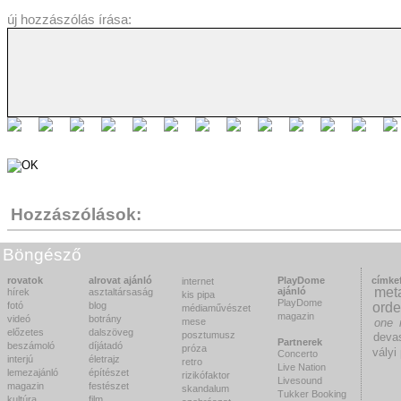
új hozzászólás írása:
Hozzászólások:
Böngésző
rovatok
alrovat ajánló
PlayDome
címke
internet
meta
ajánló
hírek
asztaltársaság
kis pipa
PlayDome
fotó
blog
orde
médiaművészet
magazin
videó
botrány
mese
one 
előzetes
dalszöveg
posztumusz
deva
Partnerek
beszámoló
díjátadó
próza
vályi
Concerto
interjú
életrajz
retro
Live Nation
lemezajánló
építészet
rizikófaktor
Livesound
magazin
festészet
skandalum
Tukker Booking
kultúra
film