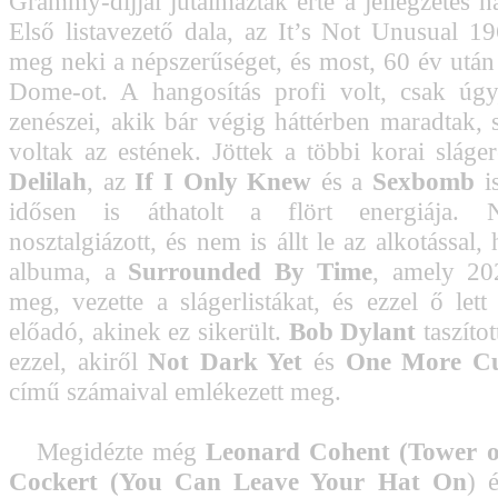
Grammy-díjjal jutalmazták érte a jellegzetes h
Első listavezető dala, az It’s Not Unusual 1
meg neki a népszerűséget, és most, 60 év után 
Dome-ot. A hangosítás profi volt, csak úgy
zenészei, akik bár végig háttérben maradtak, s
voltak az estének. Jöttek a többi korai sláger
Delilah
, az
If I Only Knew
és a
Sexbomb
is
idősen is áthatolt a flört energiája.
nosztalgiázott, és nem is állt le az alkotással, 
albuma, a
Surrounded By Time
, amely 20
meg, vezette a slágerlistákat, és ezzel ő lett
előadó, akinek ez sikerült.
Bob Dylant
taszítot
ezzel, akiről
Not Dark Yet
és
One More Cu
című számaival emlékezett meg.
Megidézte még
Leonard Cohent (Tower o
Cockert (You Can Leave Your Hat On
) 