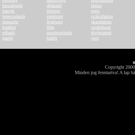
előzetes
dalszöveg
posztumusz
beszámoló
díjátadó
próza
interjú
életrajz
retro
lemezajánló
építészet
rizikófaktor
magazin
festészet
skandalum
kultúra
film
szobrászat
előadó
gasztronómia
tévématiné
napló
háttér
vers
m
Copyright 200
Minden jog fenntartva! A lap bá