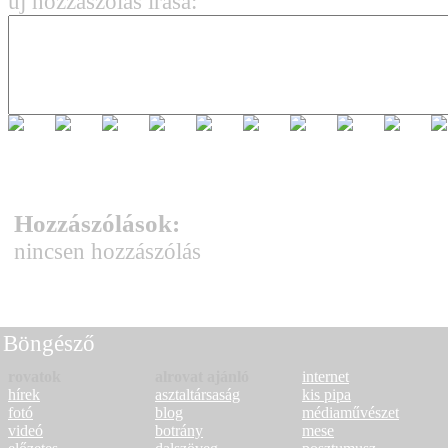
új hozzászólás írása:
Hozzászólások:
nincsen hozzászólás
Böngésző
rovatok
alrovat ajánló
internet
hírek
asztaltársaság
kis pipa
fotó
blog
médiaművészet
videó
botrány
mese