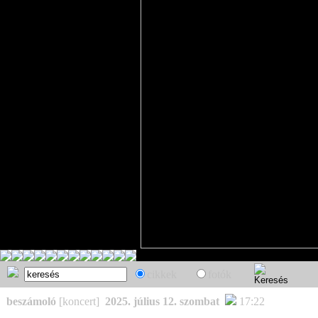
cikkek
fotók
beszámoló
[koncert]
2025. július 12. szombat
17:22