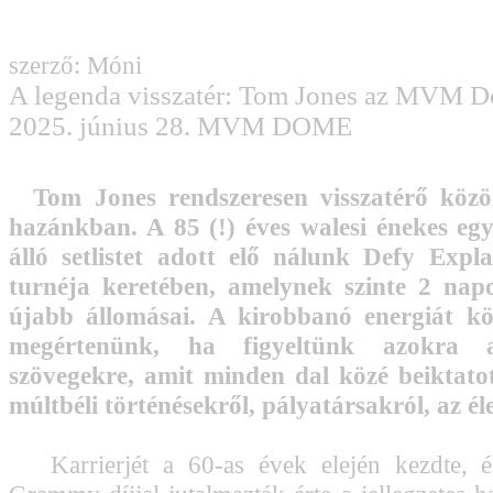
szerző: Móni
A legenda visszatér: Tom Jones az MVM 
2025. június 28. MVM DOME
Tom Jones rendszeresen visszatérő köz
hazánkban. A 85 (!) éves walesi énekes eg
álló setlistet adott elő nálunk Defy Expl
turnéja keretében, amelynek szinte 2 na
újabb állomásai. A kirobbanó energiát k
megértenünk, ha figyeltünk azokra a
szövegekre, amit minden dal közé beiktatot
múltbéli történésekről, pályatársakról, az éle
Karrierjét a 60-as évek elején kezdte, 