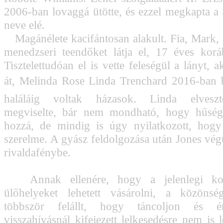
2006-ban lovaggá ütötte, és ezzel megkapta a S
neve elé.
Magánélete kacifántosan alakult. Fia, Mark, a
menedzseri teendőket látja el, 17 éves koráb
Tisztelettudóan el is vette feleségül a lányt, 
át, Melinda Rose Linda Trenchard 2016-ban 
haláláig voltak házasok. Linda elvesz
megviselte, bár nem mondható, hogy hűsége
hozzá, de mindig is úgy nyilatkozott, hogy
szerelme. A gyász feldolgozása után Jones végü
rivaldafénybe.
Annak ellenére, hogy a jelenlegi kon
ülőhelyeket lehetett vásárolni, a közöns
többször felállt, hogy táncoljon és é
visszahívásnál kifejezett lelkesedésre nem is 