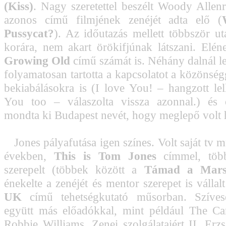
(Kiss)
. Nagy szeretettel beszélt Woody Allenr
azonos című filmjének zenéjét adta elő (
Pussycat?
). Az időutazás mellett többször ut
korára, nem akart örökifjúnak látszani. Elén
Growing Old
című számát is. Néhány dalnál le
folyamatosan tartotta a kapcsolatot a közönség
bekiabálásokra is (I love You! – hangzott lel
You too – válaszolta vissza azonnal.) és o
mondta ki Budapest nevét, hogy meglepő volt h
Jones pályafutása igen színes. Volt saját tv m
években,
This is Tom Jones
címmel, több
szerepelt (többek között a
Támad a Mars
énekelte a zenéjét és mentor szerepet is vállal
UK
című tehetségkutató műsorban. Szíves
együtt más előadókkal, mint például The Ca
Robbie Williams. Zenei szolgálataiért II. Erzs