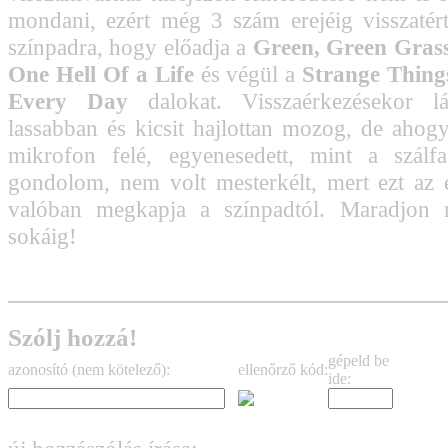
mondani, ezért még 3 szám erejéig visszatér
színpadra, hogy előadja a
Green, Green Gras
One Hell Of a Life
és végül a
Strange Thin
Every Day
dalokat. Visszaérkezésekor lá
lassabban és kicsit hajlottan mozog, de ahogy
mikrofon felé, egyenesedett, mint a szálfa
gondolom, nem volt mesterkélt, mert ezt az é
valóban megkapja a színpadtól. Maradjon
sokáig!
Szólj hozzá!
gépeld be
azonosító (nem kötelező):
ellenőrző kód:
ide: