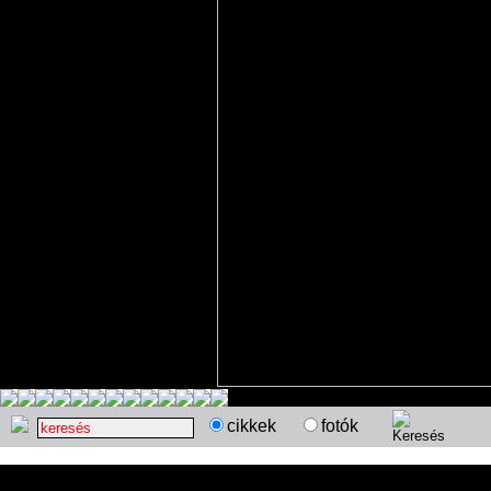
cikkek
fotók