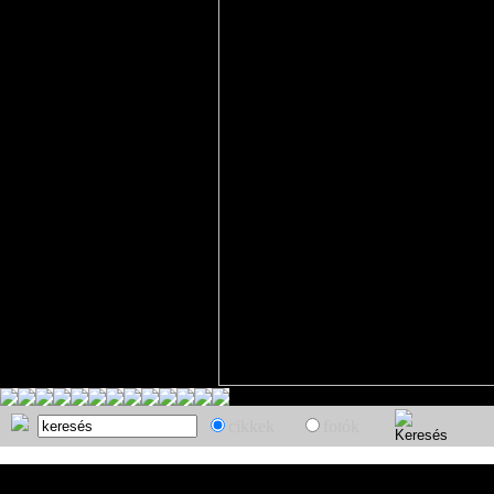
cikkek
fotók