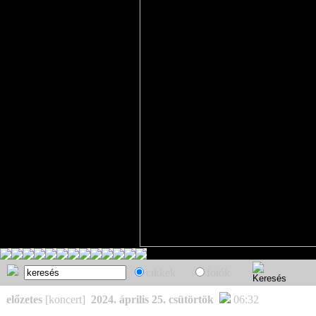
cikkek
fotók
előzetes
[koncert]
2024. április 25. csütörtök
06:32