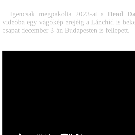
Igencsak megpakolta 2023-at a
Dead Dai
videóba egy vágókép erejéig a Lánchíd is beker
csapat december 3-án Budapesten is fellépett.