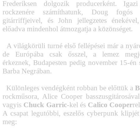
Frederiksen dolgozik producerként. Igaz
rockzenére számíthatunk, Doug fogós 
gitárriffjeivel, és John jellegzetes énekéve
előadva mindenhol átmozgatja a közönséget.
A világkörüli turné első fellépései már a nyár
de Európába csak ősszel, a lemez megje
érkeznek, Budapesten pedig november 15-én 
Barba Negrában.
Különleges vendégként robban be előttük a
B
rockműsora, Alice Cooper basszusgitárosával
vagyis
Chuck Garric
-kel és
Calico Cooper
re
A csapat legutóbbi, eszelős cyberpunk klipjét 
meg: