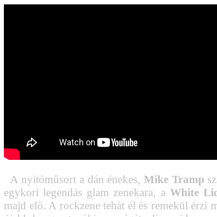
A nyitóműsort a dán énekes,
Mike Tramp
sz
egykori legendás glam zenekara, a
White Li
majd elő. A rockzene tehát él és remekül érzi 