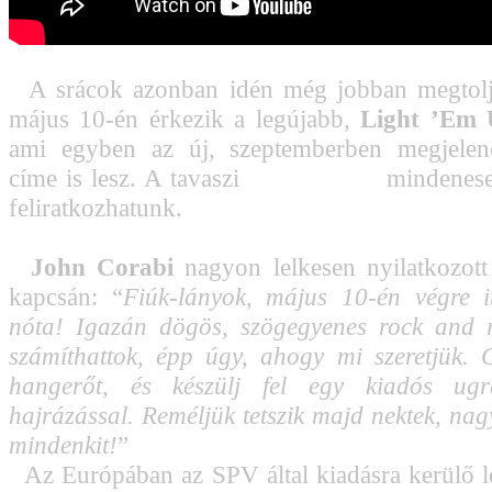
A srácok azonban idén még jobban megtoljá
május 10-én érkezik a legújabb,
Light ’Em
ami egyben az új, szeptemberben megjele
címe is lesz. A tavaszi
dalpremierre
mindenese
feliratkozhatunk.
John Corabi
nagyon lelkesen nyilatkozott 
kapcsán: “
Fiúk-lányok, május 10-én végre i
nóta! Igazán dögös, szögegyenes rock and r
számíthattok, épp úgy, ahogy mi szeretjük. 
hangerőt, és készülj fel egy kiadós ugr
hajrázással. Reméljük tetszik majd nektek, nag
mindenkit!
”
Az Európában az SPV által kiadásra kerülő 