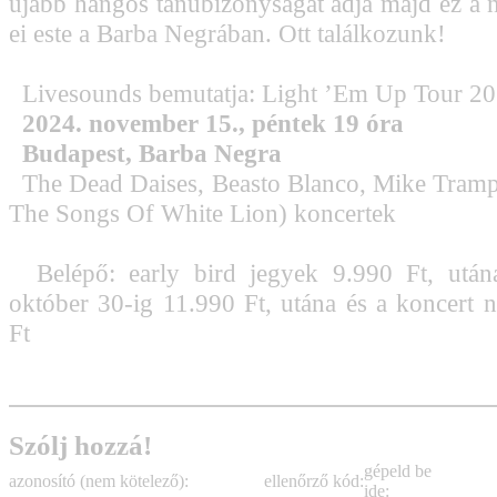
újabb hangos tanúbizonyságát adja majd ez a
ei este a Barba Negrában. Ott találkozunk!
Livesounds bemutatja: Light ’Em Up Tour 2
2024. november 15., péntek 19 óra
Budapest, Barba Negra
The Dead Daises, Beasto Blanco, Mike Tram
The Songs Of White Lion) koncertek
Belépő: early bird jegyek 9.990 Ft, utána
október 30-ig 11.990 Ft, utána és a koncert 
Ft
Szólj hozzá!
gépeld be
azonosító (nem kötelező):
ellenőrző kód:
ide: