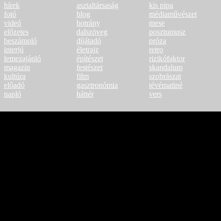
hírek
asztaltársaság
kis pipa
fotó
blog
médiaművészet
videó
botrány
mese
előzetes
dalszöveg
posztumusz
beszámoló
díjátadó
próza
interjú
életrajz
retro
lemezajánló
építészet
rizikófaktor
magazin
festészet
skandalum
kultúra
film
szobrászat
előadó
gasztronómia
tévématiné
napló
háttér
vers