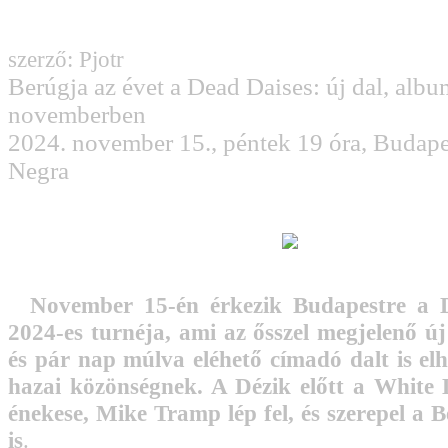
szerző: Pjotr
Berúgja az évet a Dead Daises: új dal, albu
novemberben
2024. november 15., péntek 19 óra, Budape
Negra
November 15-én érkezik Budapestre a D
2024-es turnéja, ami az ősszel megjelenő ú
és pár nap múlva eléhető címadó dalt is el
hazai közönségnek. A Dézik előtt a White 
énekese, Mike Tramp lép fel, és szerepel a 
is
.