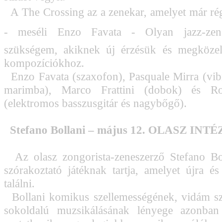
A The Crossing az a zenekar, amelyet már rég
- meséli Enzo Favata - Olyan jazz-zené
szükségem, akiknek új érzésük és megközel
kompozíciókhoz.
Enzo Favata (szaxofon), Pasquale Mirra (vib
marimba), Marco Frattini (dobok) és Ro
(elektromos basszusgitár és nagybőgő).
Stefano Bollani – május 12. OLASZ INT
Az olasz zongorista-zeneszerző Stefano Bol
szórakoztató játéknak tartja, amelyet újra és 
találni.
Bollani komikus szellemességének, vidám sz
sokoldalú muzsikálásának lényege azonban