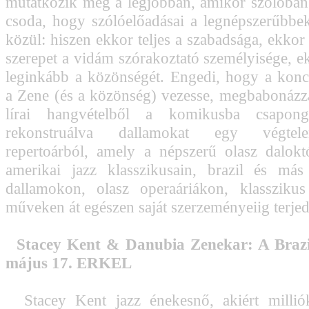
mutatkozik meg a legjobban, amikor szólóban
csoda, hogy szólóelőadásai a legnépszerűbbek
közül: hiszen ekkor teljes a szabadsága, ekkor
szerepet a vidám szórakoztató személyisége, e
leginkább a közönségét. Engedi, hogy a kon
a Zene (és a közönség) vezesse, megbabonázza 
lírai hangvételből a komikusba csapon
rekonstruálva dallamokat egy végtel
repertoárból, amely a népszerű olasz dalok
amerikai jazz klasszikusain, brazil és más
dallamokon, olasz operaáriákon, klasszikus
műveken át egészen saját szerzeményeiig terjed
Stacey Kent & Danubia Zenekar: A Brazi
május 17. ERKEL
Stacey Kent jazz énekesnő, akiért millió