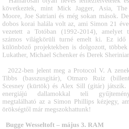
Hamarosan olyan neves lemezfelvételek és
következtek, mint Mick Jagger, Asia, Th
Moore, Joe Satriani és még sokan mások. De
dobos korai halála volt az, ami Simon 21 éves
vezetett a Totóban (1992-2014), amelyet 
számos világkörüli turné emelt ki. Ez idő a
különböző projektekben is dolgozott, többek
Lukather, Michael Schenker és Derek Sherinian
2022-ben jelent meg a Protocol V. A zenek
Tibbs (basszusgitár), Otmaro Ruiz (billen
Scesney (kürtök) és Alex Sill (gitár) játszik
energiájú dallamokkal teli gyűjtemé
megtalálható az a Simon Phillips kézjegy, am
örökségtől már megszokhattunk!
Bugge Wesseltoft – május 3. RAM