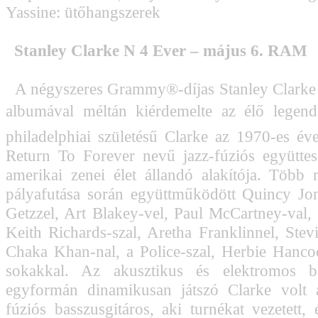
Yassine: ütőhangszerek
Stanley Clarke N 4 Ever – május 6. RAM
A négyszeres Grammy®-díjas Stanley Clarke 
albumával méltán kiérdemelte az élő legenda
philadelphiai születésű Clarke az 1970-es éve
Return To Forever nevű jazz-fúziós együttes
amerikai zenei élet állandó alakítója. Több
pályafutása során együttműködött Quincy Jon
Getzzel, Art Blakey-vel, Paul McCartney-val, 
Keith Richards-szal, Aretha Franklinnel, Stev
Chaka Khan-nal, a Police-szal, Herbie Hanc
sokakkal. Az akusztikus és elektromos ba
egyformán dinamikusan játszó Clarke volt a
fúziós basszusgitáros, aki turnékat vezetett, 