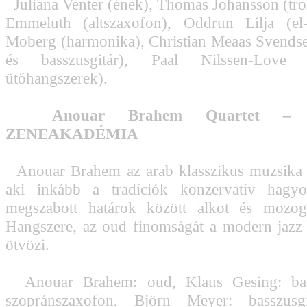
Juliana Venter (ének), Thomas Johansson (tro
Emmeluth (altszaxofon), Oddrun Lilja (el-g
Moberg (harmonika), Christian Meaas Svends
és basszusgitár), Paal Nilssen-Love
ütőhangszerek).
Anouar Brahem Quartet – 
ZENEAKADÉMIA
Anouar Brahem az arab klasszikus muzsika 
aki inkább a tradíciók konzervatív hagyo
megszabott határok között alkot és mozog
Hangszere, az oud finomságát a modern jazz
ötvözi.
Anouar Brahem: oud, Klaus Gesing: bassz
szopránszaxofon, Björn Meyer: basszusgi