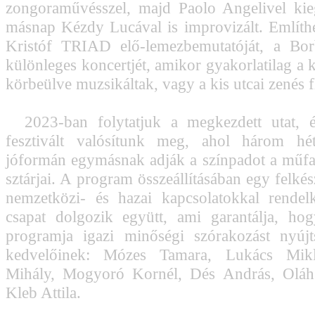
zongoraművésszel, majd Paolo Angelivel kie
másnap Kézdy Lucával is improvizált. Említh
Kristóf TRIAD elő-lemezbemutatóját, a Bo
különleges koncertjét, amikor gyakorlatilag a 
körbeülve muzsikáltak, vagy a kis utcai zenés 
2023-ban folytatjuk a megkezdett utat, 
fesztivált valósítunk meg, ahol három hét
jóformán egymásnak adják a színpadot a műf
sztárjai. A program összeállításában egy felkés
nemzetközi- és hazai kapcsolatokkal rendel
csapat dolgozik együtt, ami garantálja, hog
programja igazi minőségi szórakozást nyúj
kedvelőinek: Mózes Tamara, Lukács Mikl
Mihály, Mogyoró Kornél, Dés András, Oláh 
Kleb Attila.