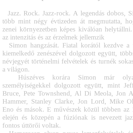
Jazz. Rock. Jazz-rock. A legendás dobos, S
több mint négy évtizeden át megmutatta, ho
zenei környezetben képes kiválóan helytállni. 
az intenzitás és az érzelmek jellemzik
Simon hangzását. Fiatal korától kezdve a 
kiemelkedő zenészével dolgozott együtt, többsz
névjegyét történelmi felvételek és turnék soka
a világon.
Húszéves korára Simon már olyan
személyiségekkel dolgozott együtt, mint Je
Bruce, Pete Townshend, Al Di Meola, Jon A
Hammer, Stanley Clarke, Jon Lord, Mike Old
Eno és mások. E művészek közül többen az 
elején és közepén a fúziónak is nevezett ja
fontos úttörői voltak.