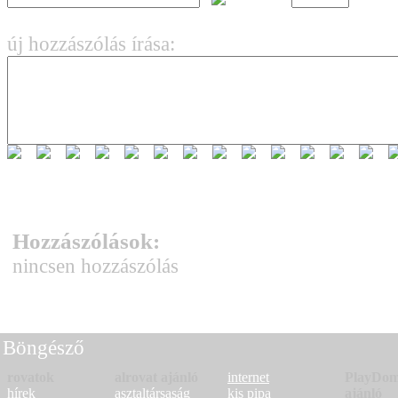
új hozzászólás írása:
Hozzászólások:
nincsen hozzászólás
Böngésző
rovatok
alrovat ajánló
internet
PlayDo
hírek
asztaltársaság
kis pipa
ajánló