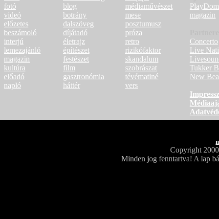
fotó
blog
médiaművészet
PlayDom
videó
botrány
mese
magazin
előzetes
dalszöveg
posztumusz
beszámoló
díjátadó
próza
Partner
interjú
életrajz
retro
Concerto
lemezajánló
építészet
rizikófaktor
Live Nat
magazin
festészet
skandalum
Livesoun
kultúra
film
szobrászat
Tukker B
előadó
gasztronómia
tévématiné
New Bea
napló
háttér
vers
Impress
Médiaajá
Adatvéd
m
Copyright 200
Minden jog fenntartva! A lap bá