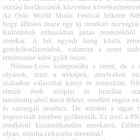
utazási korlátozások közvetlen következményeké
Az Oslo World Music Festival felkérte Nils
hogy állítson össze egy új zenekart norvégiai
Különböző stílusokban jártas zenészekből 
zenekar. A hét egyedi hang közös zenei
gondolkodásmódok, valamint a zenei szab
értelmezése köré gyűlt össze.
Nilssen-Love komponálta a zenét, de a d
olyanok, mint a térképek, amelyeken mi
szabadon választhat irányt és intenzitást. Ni
elmúlt évek etiópiai és brazíliai uta
tanulmányaiból merít ihletet, emellett régóta v
és szenegáli zenéhez. De minden a tágan m
improvizált zenében gyökerezik. Ez teszi a PN
rendkívül kiszámíthatatlan zenekarrá. Élőb
olyan, mintha cirkuszba mennénk!