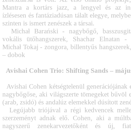
Mantra a kortárs jazz, a lengyel és az in
ízlésesen és fantáziadúsan tálalt elegye, mely
szinten is ismert zenészek a társai.
Michał Barański - nagybőgő, basszusgitá
vokális ütőhangszerek, Shachar Elnatan - g
Michał Tokaj - zongora, billentyűs hangszerek
– dobok
Avishai Cohen Trio: Shifting Sands – máj
Avishai Cohen kétségtelenül generációjának 
nagybőgőse, aki világszerte tömegeket bűvöl el
(arab, zsidó) és andalúz elemekkel dúsított zené
Legújabb triójával a régi kedvencek melle
szerzeményt adnak elő. Cohen, aki a múltb
nagyszerű zenekarvezetőként és új, fiat