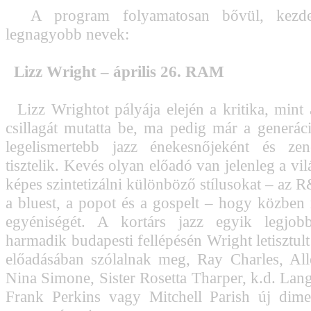
A program folyamatosan bővül, kezde
legnagyobb nevek:
Lizz Wright – április 26. RAM
Lizz Wrightot pályája elején a kritika, mint 
csillagát mutatta be, ma pedig már a generác
legelismertebb jazz énekesnőjeként és zene
tisztelik. Kevés olyan előadó van jelenleg a vi
képes szintetizálni különböző stílusokat – az R&
a bluest, a popot és a gospelt – hogy közben 
egyéniségét. A kortárs jazz egyik legjob
harmadik budapesti fellépésén Wright letisztul
előadásában szólalnak meg, Ray Charles, All
Nina Simone, Sister Rosetta Tharper, k.d. Lan
Frank Perkins vagy Mitchell Parish új dime