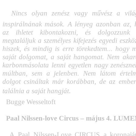

Nincs olyan zenész vagy művész a vilá
inspirálnának mások. A lényeg azonban az, 
az ihletet kibontakozni, és dolgozzunk
megtaláljuk a személyes kifejezés egyedi eszkö
hiszek, és mindig is erre törekedtem... hogy 
saját dolgomat, a saját hangomat. Nem akar
karbonmásolata lenni egyetlen nagy zenészn
múltban, sem a jelenben. Nem látom értelm
dolgot csináltak már korábban, de az ember
találnia a saját hangját
.
Bugge Wesseltoft
Paal Nilssen-love Circus – május 4. LUM
A Paal Nilssen-Love CIRCUS a koronajár