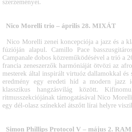
szerzeményei.
Nico Morelli trio – április 28. MIXÁT
Nico Morelli zenei koncepciója a jazz és a kl
fúzióján alapul. Camillo Pace basszusgitá
Campanale dobos közreműködésével a trió a 20.
francia zeneszerzők harmóniáját ötvözi az afro
mesterek által inspirált virtuóz dallamokkal és
eredmény egy eredeti híd a modern jazz 
klasszikus hangzásvilág között. Kifinomu
ritmusszekciójának támogatásával Nico Morell
egy dél-olasz színekkel átszőtt lírai helyre viszi
Simon Phillips Protocol V – május 2. RAM