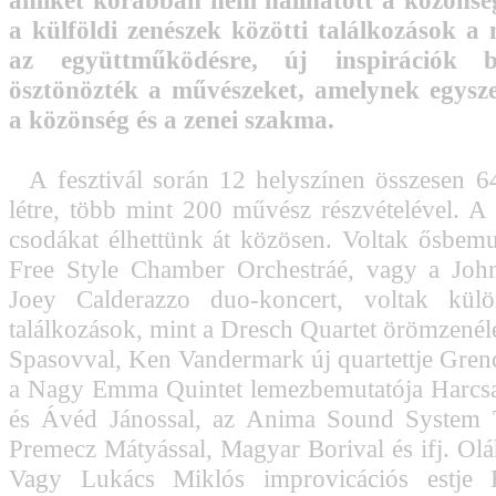
amiket korábban nem hallhatott a közönség
a külföldi zenészek közötti találkozások a
az együttműködésre, új inspirációk b
ösztönözték a művészeket, amelynek egysze
a közönség és a zenei szakma.
A fesztivál során 12 helyszínen összesen 64
létre, több mint 200 művész részvételével. A f
csodákat élhettünk át közösen. Voltak ősbemu
Free Style Chamber Orchestráé, vagy a John
Joey Calderazzo duo-koncert, voltak külö
találkozások, mint a Dresch Quartet örömzenél
Spasovval, Ken Vandermark új quartettje Grenc
a Nagy Emma Quintet lemezbemutatója Harcsa
és Ávéd Jánossal, az Anima Sound System T
Premecz Mátyással, Magyar Borival és ifj. Ol
Vagy Lukács Miklós improvicációs estje 