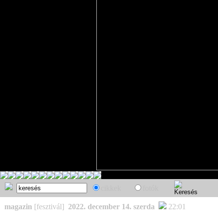
cikkek
fotók
magazin
[fesztivál]
2022. december 14. szerda
22:01