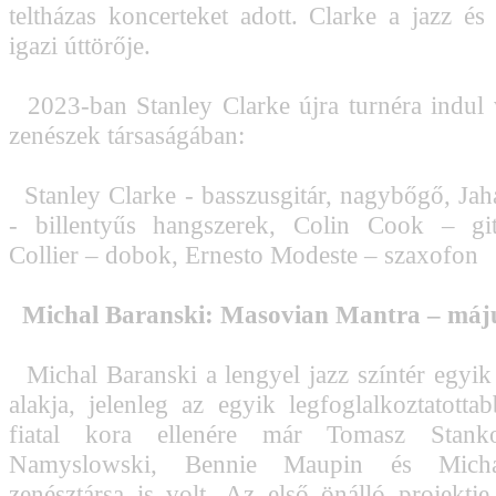
teltházas koncerteket adott. Clarke a jazz és 
igazi úttörője.
2023-ban Stanley Clarke újra turnéra indul vi
zenészek társaságában:
Stanley Clarke - basszusgitár, nagybőgő, Jah
- billentyűs hangszerek, Colin Cook – git
Collier – dobok, Ernesto Modeste – szaxofon
Michal Baranski: Masovian Mantra – má
Michal Baranski a lengyel jazz színtér egyi
alakja, jelenleg az egyik legfoglalkoztatotta
fiatal kora ellenére már Tomasz Stank
Namyslowski, Bennie Maupin és Micha
zenésztársa is volt. Az első önálló projektj