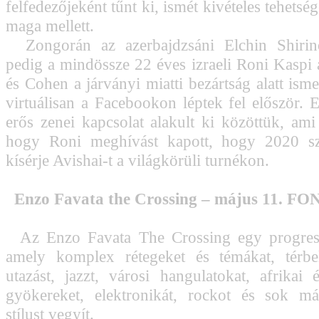
felfedezőjeként tűnt ki, ismét kivételes tehetsé
maga mellett.
Zongorán az azerbajdzsáni Elchin Shirin
pedig a mindössze 22 éves izraeli Roni Kaspi a
és Cohen a járványi miatti bezártság alatt ism
virtuálisan a Facebookon léptek fel először. 
erős zenei kapcsolat alakult ki közöttük, ami 
hogy Roni meghívást kapott, hogy 2020 sz
kísérje Avishai-t a világkörüli turnékon.
Enzo Favata the Crossing – május 11. F
Az Enzo Favata The Crossing egy progressz
amely komplex rétegeket és témákat, térbel
utazást, jazzt, városi hangulatokat, afrikai 
gyökereket, elektronikát, rockot és sok m
stílust vegyít.