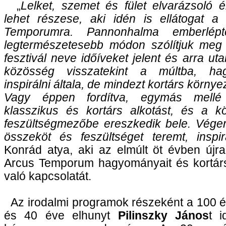
„
Lelket, szemet és fület elvarázsoló 
lehet részese, aki idén is ellátogat a 
Temporumra. Pannonhalma emberlépt
legtermészetesebb módon szólítjuk meg
fesztivál neve időíveket jelent és arra ut
közösség visszatekint a múltba, ha
inspirálni általa, de mindezt kortárs környe
Vagy éppen fordítva, egymás mellé
klasszikus és kortárs alkotást, és a kö
feszültségmezőbe ereszkedik bele. Vég
összeköt és feszültséget teremt, inspir
Konrád atya, aki az elmúlt öt évben újr
Arcus Temporum hagyományait és kortárs
való kapcsolatát.
Az irodalmi programok részeként a 100 év
és 40 éve elhunyt
Pilinszky János
t 