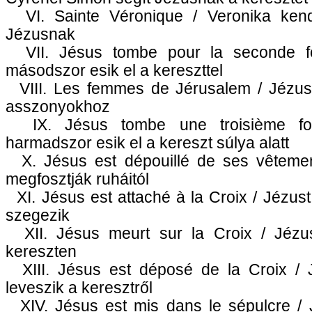
VI. Sainte Véronique / Veronika kendő
Jézusnak
VII. Jésus tombe pour la seconde fo
másodszor esik el a kereszttel
VIII. Les femmes de Jérusalem / Jézus 
asszonyokhoz
IX. Jésus tombe une troisième fo
harmadszor esik el a kereszt súlya alatt
X. Jésus est dépouillé de ses vêtemen
megfosztják ruháitól
XI. Jésus est attaché à la Croix / Jézust
szegezik
XII. Jésus meurt sur la Croix / Jéz
kereszten
XIII. Jésus est déposé de la Croix / J
leveszik a keresztről
XIV. Jésus est mis dans le sépulcre / J