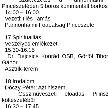
Pincészetében 5 boros kommentált borkóst
14:00 – 16:00
Vezeti: Illés Tamás
Pannonhalmi Főapátság Pincészete
17 Spiritualitás
Veszélyes emlékezet
15:30-16:15
Dr. Dejcsics Konrád OSB, Görföl Tibor
Gábor
Asztrik-terem
18 Irodalom
Dóczy Péter: Azt hiszem
Összművészeti előadás Pilins
költészetéből
16:30 – 17:45