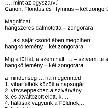
…, mint az egyszarvú
Canon, Floridus és Hymnus – két zongor
Magnificat
hangszeres dalmotetta – zongorára
…, aki saját csöndjében megpihen
hangköltemény – két zongorára
Míg a fül lát, a szem hall, … – szívem, te
hangköltemény – két zongorára
a mindenség…, ha megérinted
1. viharfelhők között a napsugár
2. vízcseppekben a szivárvány
3. és átváltozott előttük,…
4. hálásak vagyunk a Földnek,…