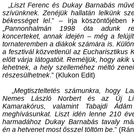
„
Liszt Ferenc és Dukay Barnabás művé
szívünknek. Zenéjük hallatán lelkünk sz
békességet lel
.” – írja köszöntőjében 
„
Pannonhalmán 1998 óta adunk ren
koncerteket, annak idején – még a felújít
tornateremben a diákok számára is. Külö
a fesztivál közvetlenül az Eucharisztikus
előtt várja látogatóit. Reméljük, hogy akik
lehetnek, a hely szelleméhez méltó zene
részesülhetnek
.” (Klukon Edit)
„
Megtiszteltetés számunkra, hogy Lan
Nemes László Norbert és az Új Li
Kamarakórus, valamint Tabajdi Ádám 
meghívásunkat. Liszt idén lenne 210 év
harmadához Dukay Barnabás tavaly már 
én a hetvenet most ősszel töltöm be
.” (Rá