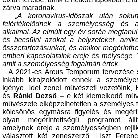
zárva maradnak.
„
A koronavírus-időszak után soku
felértékelődnek a személyesség és 
alkalmai. Az elmúlt egy év során megtanult
és becsülni azokat a helyzeteket, amiko
összetartozásunkat, és amikor megérinth
emberi kapcsolataink ereje és mélysége. 
amit a személyesség fogalmán értek
.
A 2021-es Arcus Temporum tervezése 
inkább kirajzolódott ennek a személy
igénye. Idei zenei művészeti vezetőink,
és
Ránki Dezső
– e két kiemelkedő műv
művészete elképzelhetetlen a személyes t
kölcsönös egymásra figyelés és megért
olyan megérintettségű programot állí
amelynek ereje a személyességben rejlik
választott két zeneszerző, Liszt Fere