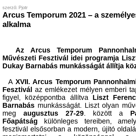
szerző: Pjotr
Arcus Temporum 2021 – a személye
alkalma
Az Arcus Temporum Pannonhalm
Művészeti Fesztivál idei programja Lisz
Dukay Barnabás munkásságát állítja kö
A
XVII. Arcus Temporum Pannonhalmi
Fesztivál
az emlékezet mélyen emberi tap
figyel, középpontba állítva
Liszt Feren
Barnabás
munkásságát. Liszt olyan műve
meg
augusztus 27-29
. között a
P
Főapátság
különleges tereiben, amely
fesztivál elsősorban a modern, újító oldal