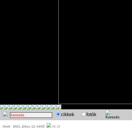
cikkek
fotók
hírek
2021. július 12. hétfő
06:18