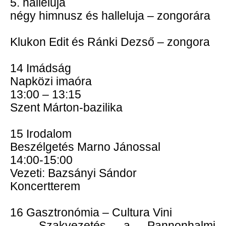
5. halleluja
négy himnusz és halleluja – zongorára
Klukon Edit és Ránki Dezső – zongora
14 Imádság
Napközi imaóra
13:00 – 13:15
Szent Márton-bazilika
15 Irodalom
Beszélgetés Marno Jánossal
14:00-15:00
Vezeti: Bazsányi Sándor
Koncertterem
16 Gasztronómia – Cultura Vini
Szakvezetés a Pannonhalmi F