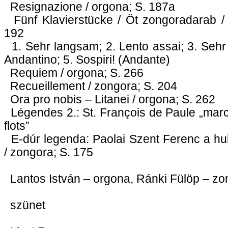
Resignazione / orgona; S. 187a
Fünf Klavierstücke / Öt zongoradarab / 
192
1. Sehr langsam; 2. Lento assai; 3. Sehr
Andantino; 5. Sospiri! (Andante)
Requiem / orgona; S. 266
Recueillement / zongora; S. 204
Ora pro nobis – Litanei / orgona; S. 262
Légendes 2.: St. François de Paule „marc
flots”
E-dúr legenda: Paolai Szent Ferenc a hu
/ zongora; S. 175
Lantos István – orgona, Ránki Fülöp – zo
szünet