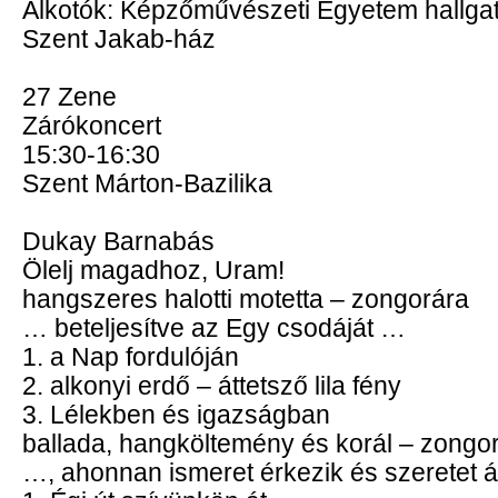
Alkotók: Képzőművészeti Egyetem hallgat
Szent Jakab-ház
27 Zene
Zárókoncert
15:30-16:30
Szent Márton-Bazilika
Dukay Barnabás
Ölelj magadhoz, Uram!
hangszeres halotti motetta – zongorára
… beteljesítve az Egy csodáját …
1. a Nap fordulóján
2. alkonyi erdő – áttetsző lila fény
3. Lélekben és igazságban
ballada, hangköltemény és korál – zongo
…, ahonnan ismeret érkezik és szeretet 