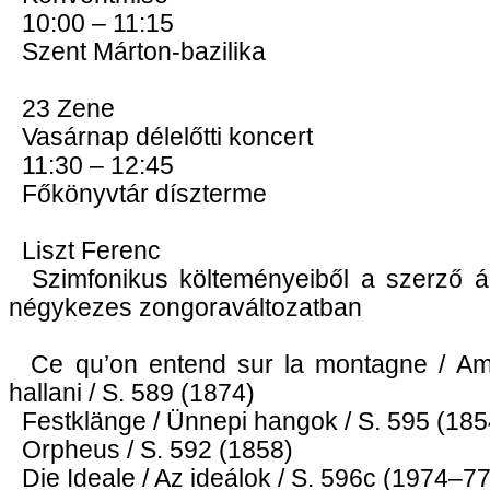
10:00 – 11:15
Szent Márton-bazilika
23 Zene
Vasárnap délelőtti koncert
11:30 – 12:45
Főkönyvtár díszterme
Liszt Ferenc
Szimfonikus költeményeiből a szerző ált
négykezes zongoraváltozatban
Ce qu’on entend sur la montagne / Am
hallani / S. 589 (1874)
Festklänge / Ünnepi hangok / S. 595 (18
Orpheus / S. 592 (1858)
Die Ideale / Az ideálok / S. 596c (1974–77