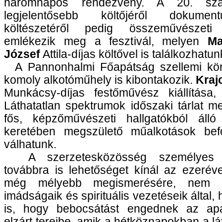
háromnapos rendezvény. A 20. sz
legjelentősebb költőjéről dokumentu
költészetéről pedig összeművészeti 
emlékezik meg a fesztivál, melyen
Ma
József
Attila-díjas költővel is találkozhatun
A Pannonhalmi Főapátság szellemi kö
komoly alkotóműhely is kibontakozik.
Kraj
Munkácsy-díjas festőművész kiállítása,
Láthatatlan spektrumok időszaki tárlat me
fős, képzőművészeti hallgatókból álló 
keretében megszülető műalkotások bef
válhatunk.
A szerzetesközösség személyes je
továbbra is lehetőséget kínál az ezerév
még mélyebb megismerésére, nem 
imádságaik és spirituális vezetéseik által
is, hogy bebocsátást engednek az ap
elzárt tereibe, amik a hétköznapokban a lá