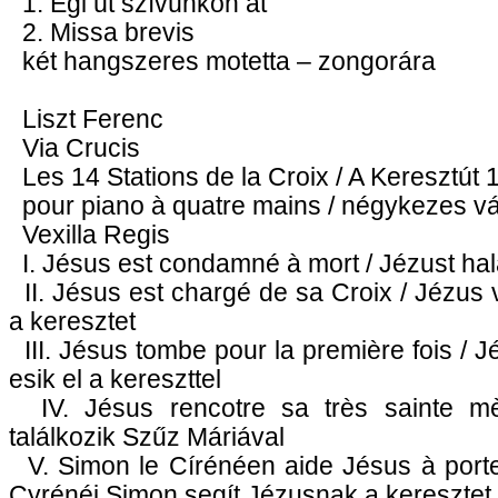
1. Égi út szívünkön át
2. Missa brevis
két hangszeres motetta – zongorára
Liszt Ferenc
Via Crucis
Les 14 Stations de la Croix / A Keresztút 
pour piano à quatre mains / négykezes vá
Vexilla Regis
I. Jésus est condamné à mort / Jézust halál
II. Jésus est chargé de sa Croix / Jézus v
a keresztet
III. Jésus tombe pour la première fois / J
esik el a kereszttel
IV. Jésus rencotre sa très sainte m
találkozik Szűz Máriával
V. Simon le Círénéen aide Jésus à porte
Cyrénéi Simon segít Jézusnak a keresztet