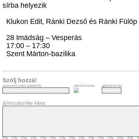
sírba helyezik
Klukon Edit, Ránki Dezső és Ránki Fülöp
28 Imádság – Vesperás
17:00 – 17:30
Szent Márton-bazilika
Szólj hozzá!
azonosító (nem kötelező):
ellenőrző kód:
gépeld be ide:
új hozzászólás írása: