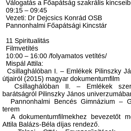
Válogatás a Főapátság szakrális kincseib
09:15 – 09:45
Vezeti: Dr Dejcsics Konrád OSB
Pannonhalmi Főapátsági Kincstár
11 Spiritualitás
Filmvetítés
10:00 – 16:00 /folyamatos vetítés/
Mispál Attila:
Csillaghálóban I. – Emlékek Pilinszky J
útjairól (2015) magyar dokumentumfilm
Csillaghálóban II. – Emlékek szer
barátságról Pilinszky János univerzumába
Pannonhalmi Bencés Gimnázium – G
terem
A dokumentumfilmekhez bevezetőt mo
Attila Balázs-Béla díjas rendező.