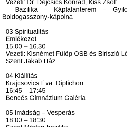
Vezeti: Dr. Dejcsics Konrád, Kiss Zsolt
Bazilika – Káptalanterem – Gyilo
Boldogasszony-kápolna
03 Spiritualitás
Emlékezet
15:00 – 16:30
Vezeti: Kisnémet Fülöp OSB és Biriszló L
Szent Jakab Ház
04 Kiállítás
Krajcsovics Éva: Diptichon
16:45 – 17:45
Bencés Gimnázium Galéria
05 Imádság – Vesperás
18:00 – 18:30