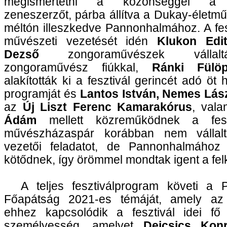
megismertetni a közönséggel a k
zeneszerzőt, párba állítva a Dukay-életműv
méltón illeszkedve Pannonhalmához. A fes
művészeti vezetését idén
Klukon Edi
Dezső
zongoraművészek vállalt
zongoraművész fiúkkal,
Ránki Fülö
alakították ki a fesztivál gerincét adó öt
programját és
Lantos István, Nemes Lás
az
Új Liszt Ferenc Kamarakórus
, vala
Ádám
mellett közreműködnek a fesz
művészházaspár korábban nem vállalt
vezetői feladatot, de Pannonhalmához 
kötődnek, így örömmel mondtak igent a fel
A teljes fesztiválprogram követi a 
Főapátság 2021-es témáját, amely az
ehhez kapcsolódik a fesztivál idei fő
személyesség, amelyet
Dejcsics Kon