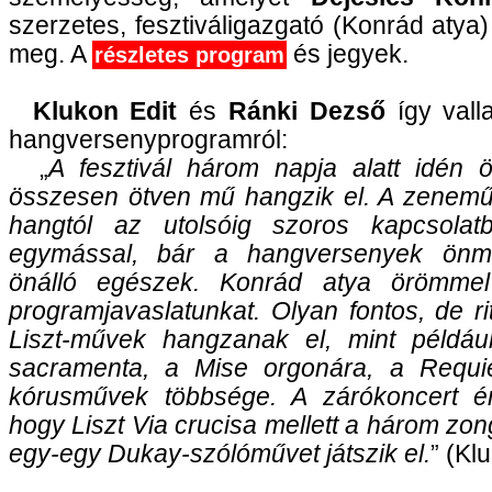
szerzetes, fesztiváligazgató (Konrád atya)
meg. A
és jegyek.
részletes program
Klukon Edit
és
Ránki Dezső
így vall
hangversenyprogramról:
„
A fesztivál három napja alatt idén 
összesen ötven mű hangzik el. A zenemű
hangtól az utolsóig szoros kapcsola
egymással, bár a hangversenyek önm
önálló egészek. Konrád atya örömmel
programjavaslatunkat. Olyan fontos, de rit
Liszt-művek hangzanak el, mint példá
sacramenta, a Mise orgonára, a Requ
kórusművek többsége. A zárókoncert é
hogy Liszt Via crucisa mellett a három z
egy-egy Dukay-szólóművet játszik el.
” (Kl