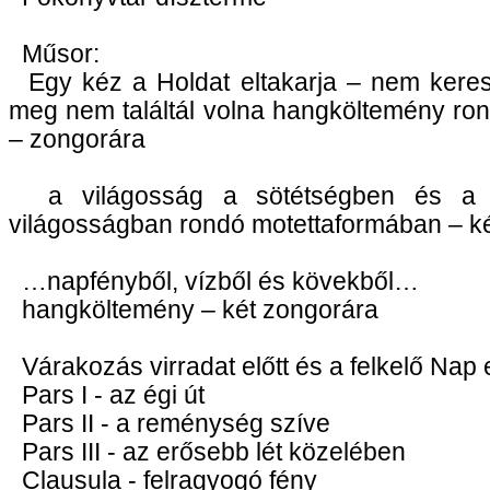
Műsor:
Egy kéz a Holdat eltakarja – nem keres
meg nem találtál volna hangköltemény ro
– zongorára
a világosság a sötétségben és a 
világosságban rondó motettaformában – k
…napfényből, vízből és kövekből…
hangköltemény – két zongorára
Várakozás virradat előtt és a felkelő Nap 
Pars I - az égi út
Pars II - a reménység szíve
Pars III - az erősebb lét közelében
Clausula - felragyogó fény