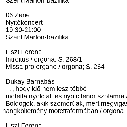
Szent Márton-bazilika
06 Zene
Nyitókoncert
19:30-21:00
Szent Márton-bazilika
Liszt Ferenc
Introitus / orgona; S. 268/1
Missa pro organo / orgona; S. 264
Dukay Barnabás
…, hogy idő nem lesz többé
motetta nyolc alt és nyolc tenor szólamra 
Boldogok, akik szomorúak, mert megvigas
hangköltemény motettaformában / orgona
Liszt Ferenc