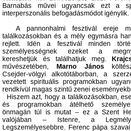
Barnabás művei ugyancsak ezt a spir
interperszonális befogadásmódot igénylik.
A pannonhalmi fesztivál ereje m
találkozásokban és a mély egymásra ha
rejlett. Idén a fesztivál minden tör
személyességnek ezeket a megnyil
kereshetjük és találhatjuk meg.
Krajc
művészetében,
Marno János
költés
Csejder-völgyi alkotótáborban, a szerze
vezetett spirituális programokban ugyan
rendkívül magas szintű zenei eseményekb
Hiszem azt, hogy a találkozásokban, e
és programokban átélhető személy
önmagán túl is mutat – ez a Szent H
valójában – Istenre, a Legmél
Legszemélyesebbre. Ferenc pápa szavai s