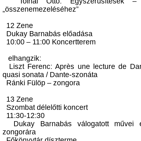
Tolnai Ottó: Egyszerűsítések –
„összenemezeléséhez”
12 Zene
Dukay Barnabás előadása
10:00 – 11:00 Koncertterem
elhangzik:
Liszt Ferenc: Après une lecture de Dant
quasi sonata / Dante-szonáta
Ránki Fülöp – zongora
13 Zene
Szombat délelőtti koncert
11:30-12:30
Dukay Barnabás válogatott művei 
zongorára
Főkönyvtár díszterme