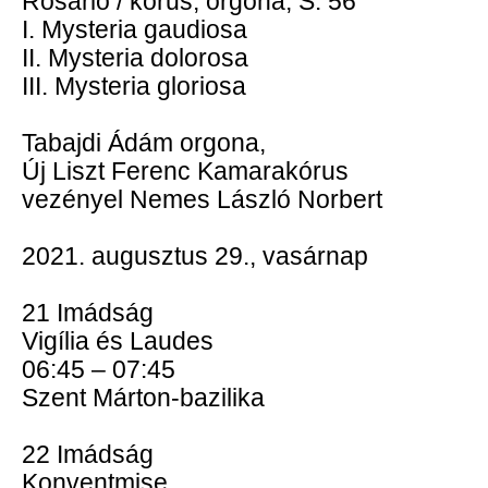
Rosario / kórus, orgona; S. 56
I. Mysteria gaudiosa
II. Mysteria dolorosa
III. Mysteria gloriosa
Tabajdi Ádám orgona,
Új Liszt Ferenc Kamarakórus
vezényel Nemes László Norbert
2021. augusztus 29., vasárnap
21 Imádság
Vigília és Laudes
06:45 – 07:45
Szent Márton-bazilika
22 Imádság
Konventmise