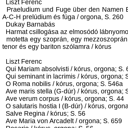
Liszt Ferenc
Praeludium und Fuge über den Namen B
A-C-H prelúdium és fúga / orgona, S. 260
Dukay Barnabás
Harmat csillogása az elmosódó lábnyom
motetta egy szoprán, egy mezzoszoprán, 
tenor és egy bariton szólamra / kórus
Liszt Ferenc
Qui Mariam absolvisti / kórus, orgona; S. 
Qui seminant in lacrimis / kórus, orgona; 
O Roma nobilis / kórus, orgona; S. 546a
Ave maris stella (G-dúr) / kórus, orgona; 
Ave verum corpus / kórus, orgona; S. 44
O salutaris hostia I (B-dúr) / kórus, orgona
Salve Regina / kórus; S. 56
Ave Maria von Arcadelt / orgona; S. 659