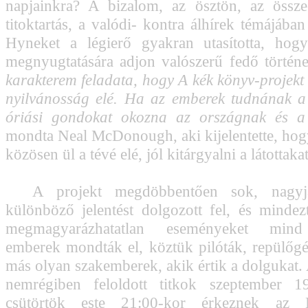
napjainkra? A bizalom, az ösztön, az össze
titoktartás, a valódi- kontra álhírek témájában 
Hyneket a légierő gyakran utasította, hog
megnyugtatására adjon valószerű fedő történe
karakterem feladata, hogy A kék könyv-projekt 
nyilvánosság elé. Ha az emberek tudnának a
óriási gondokat okozna az országnak és a
mondta Neal McDonough, aki kijelentette, hog
közösen ül a tévé elé, jól kitárgyalni a látottakat
A projekt megdöbbentően sok, nagyjá
különböző jelentést dolgozott fel, és mindez
megmagyarázhatatlan eseményeket min
emberek mondták el, köztük pilóták, repülőgé
más olyan szakemberek, akik értik a dolgukat. 
nemrégiben feloldott titkok szeptember 1
csütörtök este 21:00-kor érkeznek az