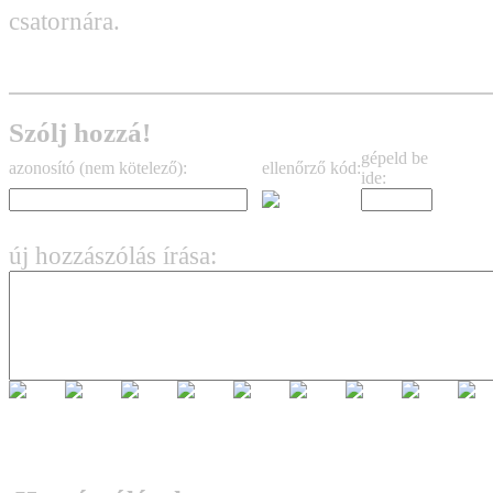
csatornára.
Szólj hozzá!
gépeld be
azonosító (nem kötelező):
ellenőrző kód:
ide:
új hozzászólás írása: