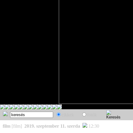
cikkek
fotók
film
[film]
2019. szeptember 11. szerda
12:30