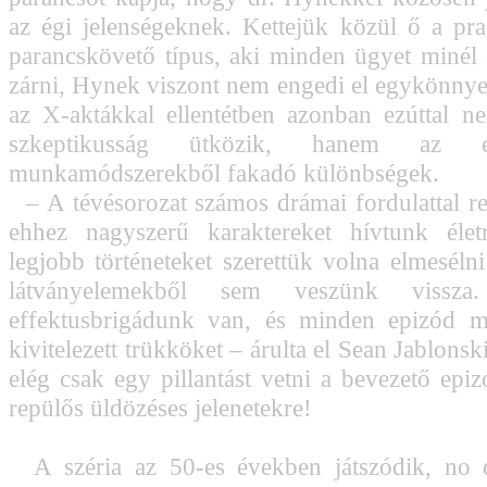
az égi jelenségeknek. Kettejük közül ő a pr
parancskövető típus, aki minden ügyet minél 
zárni, Hynek viszont nem engedi el egykönnyen
az X-aktákkal ellentétben azonban ezúttal n
szkeptikusság ütközik, hanem az egy
munkamódszerekből fakadó különbségek.
– A tévésorozat számos drámai fordulattal re
ehhez nagyszerű karaktereket hívtunk élet
legjobb történeteket szerettük volna elmeséln
látványelemekből sem veszünk vissza
effektusbrigádunk van, és minden epizód m
kivitelezett trükköket – árulta el Sean Jablonsk
elég csak egy pillantást vetni a bevezető epiz
repülős üldözéses jelenetekre!
A széria az 50-es években játszódik, no de