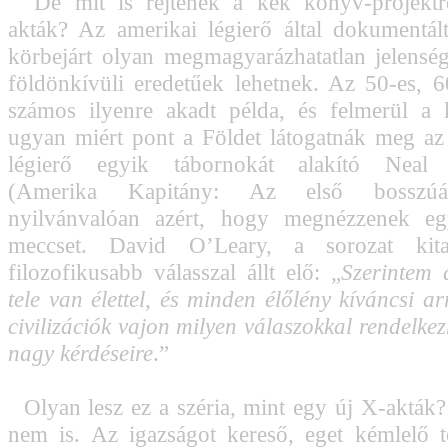
De mit is rejtenek a kék könyv-projektre 
akták? Az amerikai légierő által dokumentál
körbejárt olyan megmagyarázhatatlan jelensé
földönkívüli eredetűek lehetnek. Az 50-es, 
számos ilyenre akadt példa, és felmerül a 
ugyan miért pont a Földet látogatnák meg a
légierő egyik tábornokát alakító Nea
(Amerika Kapitány: Az első bosszúál
nyilvánvalóan azért, hogy megnézzenek e
meccset. David O’Leary, a sorozat kital
filozofikusabb válasszal állt elő: „
Szerintem 
tele van élettel, és minden élőlény kíváncsi a
civilizációk vajon milyen válaszokkal rendelkez
nagy kérdéseire
.”
Olyan lesz ez a széria, mint egy új X-akták?
nem is. Az igazságot kereső, eget kémlelő t