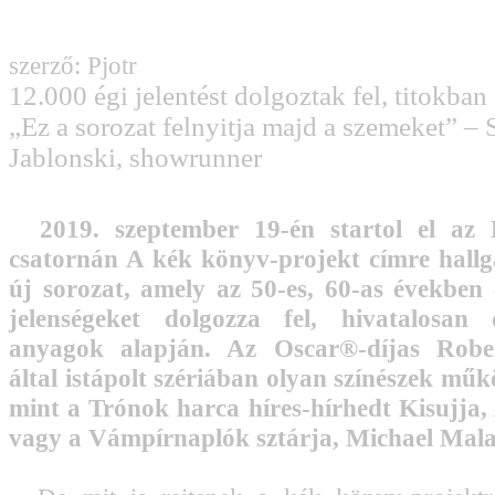
szerző: Pjotr
12.000 égi jelentést dolgoztak fel, titokban
„Ez a sorozat felnyitja majd a szemeket” – 
Jablonski, showrunner
2019. szeptember 19-én startol el az
csatornán A kék könyv-projekt címre hallg
új sorozat, amely az 50-es, 60-as években 
jelenségeket dolgozza fel, hivatalosan 
anyagok alapján. Az Oscar®-díjas Robe
által istápolt szériában olyan színészek mű
mint a Trónok harca híres-hírhedt Kisujja,
vagy a Vámpírnaplók sztárja, Michael Mal