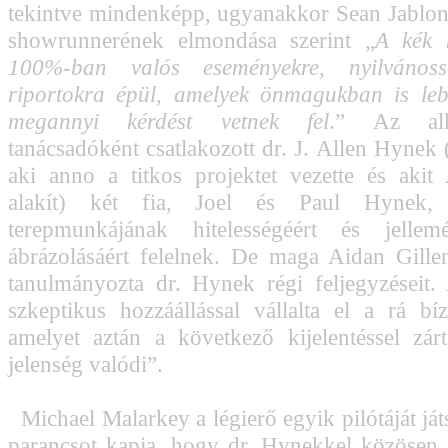
tekintve mindenképp, ugyanakkor Sean Jablons
showrunnerének elmondása szerint „
A kék k
100%-ban valós eseményekre, nyilvánoss
riportokra épül, amelyek önmagukban is lebi
megannyi kérdést vetnek fel
.” Az alk
tanácsadóként csatlakozott dr. J. Allen Hynek 
aki anno a titkos projektet vezette és akit
alakít) két fia, Joel és Paul Hynek,
terepmunkájának hitelességéért és jelle
ábrázolásáért felelnek. De maga Aidan Gille
tanulmányozta dr. Hynek régi feljegyzéseit.
szkeptikus hozzáállással vállalta el a rá bízo
amelyet aztán a következő kijelentéssel zá
jelenség valódi”.
Michael Malarkey a légierő egyik pilótáját játs
parancsot kapja, hogy dr. Hynekkel közösen 