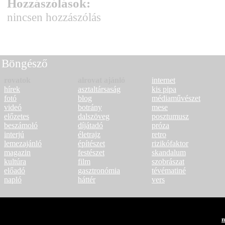
Hozzászólások:
nincsen hozzászólás
Böngésző
rovatok
alrovat ajánló
internet
hírek
asztaltársaság
kis pipa
fotó
blog
médiaművészet
videó
botrány
mese
előzetes
dalszöveg
posztumusz
beszámoló
díjátadó
próza
interjú
életrajz
retro
lemezajánló
építészet
rizikófaktor
magazin
festészet
skandalum
kultúra
film
szobrászat
előadó
gasztronómia
tévématiné
napló
háttér
vers
m