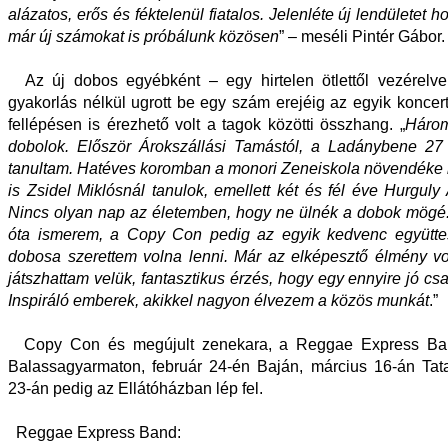
alázatos, erős és féktelenül fiatalos. Jelenléte új lendületet 
már új számokat is próbálunk közösen
” – meséli Pintér Gábor.
Az új dobos egyébként – egy hirtelen ötlettől vezérelve
gyakorlás nélkül ugrott be egy szám erejéig az egyik koncer
fellépésen is érezhető volt a tagok közötti összhang. „
Három
dobolok. Először Árokszállási Tamástól, a Ladánybene 27 
tanultam. Hatéves koromban a monori Zeneiskola növendéke l
is Zsidel Miklósnál tanulok, emellett két és fél éve Hurguly A
Nincs olyan nap az életemben, hogy ne ülnék a dobok mögé
óta ismerem, a Copy Con pedig az egyik kedvenc együtte
dobosa szerettem volna lenni. Már az elképesztő élmény vo
játszhattam velük, fantasztikus érzés, hogy egy ennyire jó csa
Inspiráló emberek, akikkel nagyon élvezem a közös munkát
.”
Copy Con és megújult zenekara, a Reggae Express Ban
Balassagyarmaton, február 24-én Baján, március 16-án Tat
23-án pedig az Ellátóházban lép fel.
Reggae Express Band: