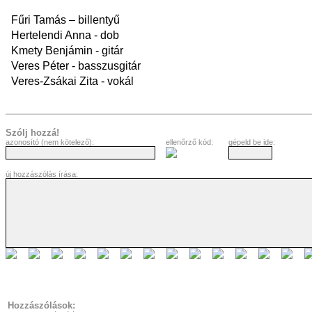
Fűri Tamás – billentyű
Hertelendi Anna - dob
Kmety Benjámin - gitár
Veres Péter - basszusgitár
Veres-Zsákai Zita - vokál
Szólj hozzá!
azonosító (nem kötelező):
ellenőrző kód:
gépeld be ide:
új hozzászólás írása:
Hozzászólások: