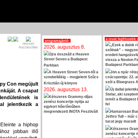
a rovat legfrissebb 
programajánló:
nincsen
„Ezek a dalok r
2026. augusztus 8.
hozzászólás
szólnak” – nagyze
Újra összeáll a Heaven
eredeti hangzásvil
Street Seven a Budapest
vissza a Neoton Fa
Budapest Parkban
Parkban
A Heaven Street Seven-től a
Jön a nyár réte
sznobellákig – megjelent Szűcs
csúcspontja: 22. 
szól a Bluegrass A
Krisztián új könyve
opy Con megújult
2026. augusztus 13.
Új dallal jelent
nkáját. A csapat
Stelar, aki szept
Kétszeres Grammy-díjas
lendületének is
ismét a Budapest 
zenész koncertje nyitja az
l jelentkezik a
fel
egykori hőerőműben
megrendezett INOTA Fesztivált
Hamarosan Bud
Jethro Tull – már
tucat jegy maradt
Eleinte a hiphop
Kétszeres Gra
ához jobban illő
zenész koncertje n