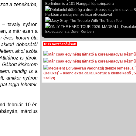
Berlinben is a 101 Hanggal lép színpadra
hozott a zenekarba,
Délutántól dübörög a drum & bass: daytime rave a 
Parkban a műfaj nemzetközi élvonalával
Macy Gray- The Trouble With The Truth Tour
 – tavaly nyáron
ONLY THE HARD TOUR 2026: MADBALL, Desolate
ten, s már ezen a
Expectations a Dürer Kertben
 éves korom óta
akkori dobosától
friss hozzászólások
ettem, ahol azóta
Már csak egy hétig látható a koreai-magyar kézműv
ttilához is járok.
Már csak egy hétig látható a koreai-magyar kézműv
. Gábort kiskorom
Megjelent Ed Sheeran vadonatúj deluxe lemeze, a 
sem, mindig is a
(Deluxe)´ – kilenc extra dallal, köztük a kiemelkedő „
lt, amikor nyáron
szal
(3)
pat tagja lehetek.
d február 10-én
abányán, március