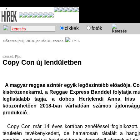
cikkek
fotók
előzetes
[buli]
2018. január 31. szerda
17:16
szerző: Pjotr
Copy Con új lendületben
A magyar reggae szintér egyik legőszintébb előadója, C
kísérőzenekarral, a Reggae Express Banddel folytatja mu
legfiatalabb tagja, a dobos Hertelendi Anna friss 
köszönhetően 2018-ban várhatóan számos újdonságga
produkció.
Copy Con már 14 éves korában zenéléssel foglalkozott. 
területén tevékenykedett, de hamarosan rátalált a hangj