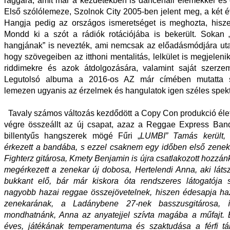
raggára, amit már a kezdetekben is dancehall elemekkel és é
Első szólólemeze, Szolnok City 2005-ben jelent meg, a két 
Hangja pedig az országos ismeretséget is meghozta, hisz
Mondd ki a szót a rádiók rotációjába is bekerült. Sokan
hangjának” is nevezték, ami nemcsak az előadásmódjára utal
hogy szövegeiben az itthoni mentalitás, lelkület is megjelen
riddimekre és azok átdolgozására, valamint saját szerzem
Legutolsó albuma a 2016-os AZ már címében mutatta s
lemezen ugyanis az érzelmek és hangulatok igen széles spekt
Tavaly számos változás kezdődött a Copy Con produkció éle
végre összeállt az új csapat, azaz a Reggae Express Band
billentyűs hangszerek mögé Fűri „
LUMBI” Tamás került, 
érkezett a bandába, s ezzel csaknem egy időben első zene
Fighterz gitárosa, Kmety Benjamin is újra csatlakozott hozzá
megérkezett a zenekar új dobosa, Hertelendi Anna, aki lát
bukkant elő, bár már kiskora óta rendszeres látogatója 
nagyobb hazai reggae összejövetelnek, hiszen édesapja ha
zenekarának, a Ladánybene 27-nek basszusgitárosa, 
mondhatnánk, Anna az anyatejjel szívta magába a műfajt.
éves, játékának temperamentuma és szaktudása a férfi tár