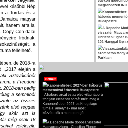
nekkel vegyített.
egykori hőerőműb
megrendezett INOT
évvel későbbi Nép
Kanonenfieber:
en a Tordas és a
háborús mementóv
 „Jamaica magyar
Budapestre
t, hanem arra is,
A Depeche Mod
ik. Copy Con dalai
visszatér Magyaro
Christian Eigner B
ényeire íródnak.
101 Hanggal lép s
okszínűségét, a
Visszaszámlálá
ruma fellelhető.
szombaton Moby a
Parkban
tében, de 2018-ra
. „2017 elején a
aki Szlovákiából
kiemelt
karom, a Freedom
Kanonenfieber: 2027-ben háborús
nk. 2018-ban pedig
mementóval érkeznek Budapestre
szólag a semmiből
A háború arcát és az első világháború
frontjain elesettek sorsát idézi meg a
szinte az összes
Kanonenfieber 2027-es Kriegstage
zánk első reggae
turnéja, amelynek már most
közzétették a menetrendjét
így akár azt is
 Bár még csak 18
A Depeche Mode dobosa visszatér
saival vetekszik:
Magyarországra - Christian Eigner