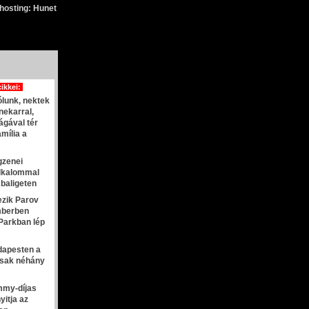
hosting: Hunet
cikkei:
ólunk, nektek
nekarral,
ágával tér
mília a
gzenei
alkalommal
baligeten
kezik Parov
emberben
Parkban lép
apesten a
 csak néhány
mmy-díjas
yitja az