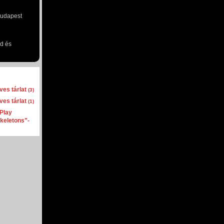
Budapest
d és
es tárlat
(3)
es tárlat
(1)
´Play
Skeletons”-