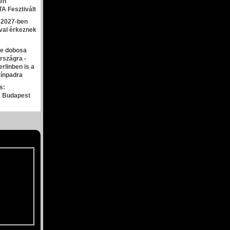
en
A Fesztivált
 2027-ben
al érkeznek
e dobosa
rszágra -
erlinben is a
zínpadra
s:
 Budapest