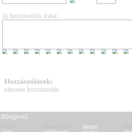
új hozzászólás írása:
Hozzászólások:
nincsen hozzászólás
Böngésző
rovatok
alrovat ajánló
internet
Pla
hírek
asztaltársaság
kis pipa
Pla