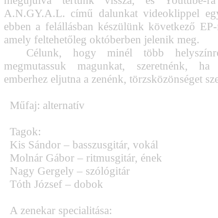
megújulva tértünk vissza, és Youtube-r
A.N.GY.A.L. című dalunkat videoklippel egy
ebben a felállásban készülünk következő EP-
amely feltehetőleg októberben jelenik meg.
Célunk, hogy minél több helyszínre 
megmutassuk magunkat, szeretnénk, ha
emberhez eljutna a zenénk, törzsközönséget sz
Műfaj: alternatív
Tagok:
Kis Sándor – basszusgitár, vokál
Molnár Gábor – ritmusgitár, ének
Nagy Gergely – szólógitár
Tóth József – dobok
A zenekar specialitása: