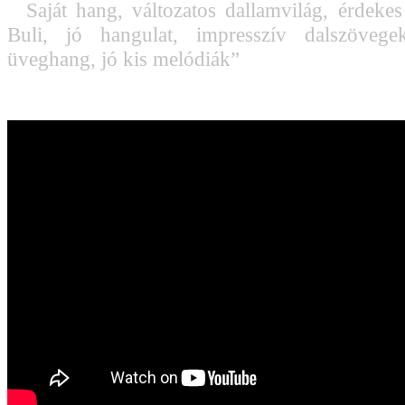
Saját hang, változatos dallamvilág, érdekes
Buli, jó hangulat, impresszív dalszövege
üveghang, jó kis melódiák”