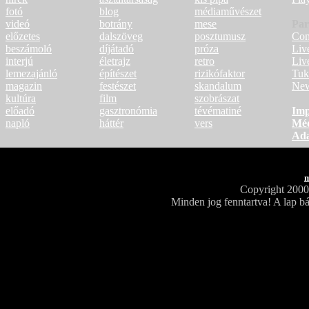
fotó
blog
médiaművészet
videó
botrány
mese
Par
előzetes
dalszöveg
posztumusz
Con
beszámoló
díjátadó
próza
Liv
interjú
életrajz
retro
Liv
lemezajánló
építészet
rizikófaktor
Tuk
magazin
festészet
skandalum
New
kultúra
film
szobrászat
előadó
gasztronómia
tévématiné
Imp
napló
háttér
vers
Méd
Ada
m
Copyright 200
Minden jog fenntartva! A lap bá