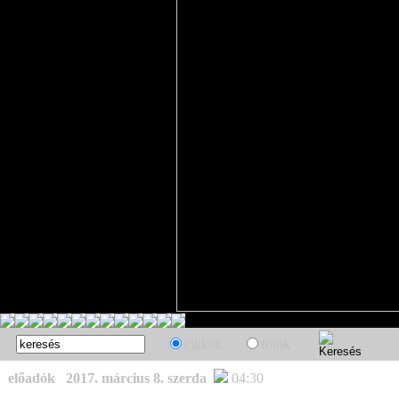
cikkek
fotók
előadók
2017. március 8. szerda
04:30