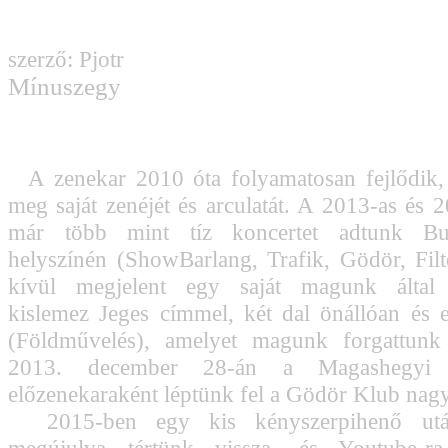
szerző: Pjotr
Mínuszegy
A zenekar 2010 óta folyamatosan fejlődik, 
meg saját zenéjét és arculatát. A 2013-as és 
már több mint tíz koncertet adtunk Bu
helyszínén (ShowBarlang, Trafik, Gödör, Filte
kívül megjelent egy saját magunk által „
kislemez Jeges címmel, két dal önállóan és 
(Földművelés), amelyet magunk forgattunk
2013. december 28-án a Magashegyi 
előzenekaraként léptünk fel a Gödör Klub nag
2015-ben egy kis kényszerpihenő után