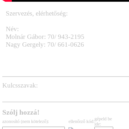
Szervezés, elérhetőség:
Név:
Molnár Gábor: 70/ 943-2195
Nagy Gergely: 70/ 661-0626
e-mail
Facebook oldal
Kulcsszavak:
Mínuszegy
Szólj hozzá!
gépeld be
azonosító (nem kötelező):
ellenőrző kód:
ide: