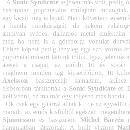
A
Sonic Syndicate
teljesen más volt, pedig 
hasonlóan pop/metalos műfajban mozogtak.
egy kicsit meg is lepett. Nem követtem sosem
a banda munkásságát, de nekem valahogy
amolyan svédes, dallamos metal emlékeim v
még ha nem is a göteborgi vonulat durvább
Ehhez képest pedig tényleg egy szó szoros ér
pop/metal műsort láttunk tőlük. Igaz, jelentős á
átesett a csapat, az utóbbi 10 év során g
majdnem minden tag kicserélődött. Itt kü
Axelsson
basszercsajt sajnáltam, akihez 
elsősorban társították a
Sonic Syndicate
-et.
kell venni, ez ma már egy teljesen más banda.
Ők csak egy gitárral álltak ki, de az egyedüli 
maradt, az emós kisfiúból egészen megember
Sjunnesson
és basszuson
Michel Bärzén
m
hangulatban játszottak. A bulit viszont
Nat