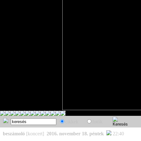
cikkek
fotók
beszámoló
[koncert]
2016. november 18. péntek
22:40