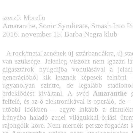
szerző: Morello
Amaranthe, Sonic Syndicate, Smash Into P
2016. november 15, Barba Negra klub
A rock/metal zenének új sztárbandákra, új st
van szüksége. Jelenleg viszont nem igazán lá
gigasztárok nyugdíjba vonulásával a jelenl
generációból kik lesznek képesek felnőni
ugyanolyan szintre, de legalább stadiono
érdeklődést kiváltani. A svéd
Amaranthe
g
felfelé, és az ő elektronikával is operáló, de 
utóbbi időkben – egyre inkább a simulék
irányába haladó zenei világukkal óriási üt
rajongóik köre. Nem mernék persze fogadást k