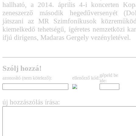
hallható, a 2014. április 4-i koncerten Kop
zeneszerző második hegedűversenyét (Do
játszani az MR Szimfonikusok közreműköd
kiemelkedő tehetségű, ígéretes nemzetközi karr
ifjú dirigens, Madaras Gergely vezényletével.
Szólj hozzá!
gépeld be
azonosító (nem kötelező):
ellenőrző kód:
ide:
új hozzászólás írása: