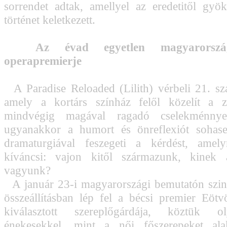
sorrendet adtak, amellyel az eredetitől gyök
történet keletkezett.
Az évad egyetlen magyarorszá
operapremierje
A Paradise Reloaded (Lilith) vérbeli 21. szá
amely a kortárs színház felől közelít a z
mindvégig magával ragadó cselekménnyel;
ugyanakkor a humort és önreflexiót sohas
dramaturgiával feszegeti a kérdést, amel
kíváncsi: vajon kitől származunk, kinek
vagyunk?
A január 23-i magyarországi bemutatón szint
összeállításban lép fel a bécsi premier Eötvö
kiválasztott szereplőgárdája, köztük o
énekesekkel, mint a női főszerepeket ala