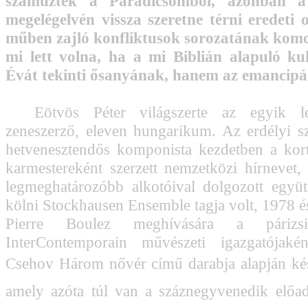
száműztek a Paradicsomból, azonban a
megelégelvén vissza szeretne térni eredeti
műben zajló konfliktusok sorozatának komol
mi lett volna, ha a mi Biblián alapuló k
Évát tekinti ősanyának, hanem az emancipál
Eötvös Péter világszerte az egyik leg
zeneszerző, eleven hungarikum. Az erdélyi sz
hetvenesztendős komponista kezdetben a kort
karmestereként szerzett nemzetközi hírnevet,
legmeghatározóbb alkotóival dolgozott együt
kölni Stockhausen Ensemble tagja volt, 1978 é
Pierre Boulez meghívására a párizs
InterContemporain művészeti igazgatójaké
Csehov Három nővér című darabja alapján kész
amely azóta túl van a száznegyvenedik előad