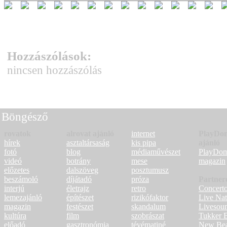
Hozzászólások:
nincsen hozzászólás
Böngésző
rovatok
alrovat ajánló
internet
PlayDo
hírek
asztaltársaság
kis pipa
ajánló
fotó
blog
médiaművészet
PlayDo
videó
botrány
mese
magazin
előzetes
dalszöveg
posztumusz
beszámoló
díjátadó
próza
Partner
interjú
életrajz
retro
Concert
lemezajánló
építészet
rizikófaktor
Live Nat
magazin
festészet
skandalum
Livesou
kultúra
film
szobrászat
Tukker 
előadó
gasztronómia
tévématiné
New Bea