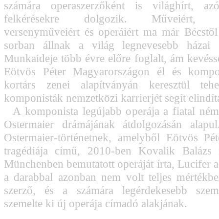
számára operaszerzőként is világhírt, azó
felkérésekre dolgozik. Műveiért, k
versenyműveiért és operáiért ma már Bécstő
sorban állnak a világ legnevesebb házai és
Munkaideje több évre előre foglalt, ám kevéssé
Eötvös Péter Magyarországon él és kompon
kortárs zenei alapítványán keresztül tehet
komponisták nemzetközi karrierjét segít elindít
A komponista legújabb operája a fiatal néme
Ostermaier drámájának átdolgozásán alapul
Ostermaier-történetnek, amelyből Eötvös Pé
tragédiája című, 2010-ben Kovalik Balázs 
Münchenben bemutatott operáját írta, Lucifer a
a darabbal azonban nem volt teljes mértékbe
szerző, és a számára legérdekesebb személ
szemelte ki új operája címadó alakjának.