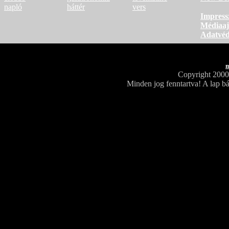
napló
háttér
vers
Impres
Médiaaj
Adatvé
m
Copyright 200
Minden jog fenntartva! A lap bá