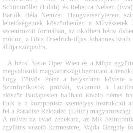
Schönmüller (Lilith) és Rebecca Nelsen (Éva)
Bartók Béla Nemzeti Hangversenyterem szín
lehetőségeinek köszönhetően a Művészetek P
szcenírozott formában, az októberi bécsi ősbe
módon, a Götz Friedrich-díjas Johannes Erath
állítja színpadra.
A bécsi Neue Oper Wien és a Müpa együtt
megvalósuló magyarországi bemutató autentiku
hogy Eötvös Péter a helyszínen követte 
Szimfonikusok próbáit, valamint a Lucife
először Budapesten hallható kiváló német ba
Falk is a komponista személyes instrukciói al
fel a Paradise Reloaded (Lilith) magyarországi
A művet az évad zenekara, az MR Szimfonik
együttes vezető karmestere, Vajda Gergely fog