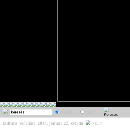
cikkek
fotók
kultúra
[előadás]
2014. január 22. szerda
04:34