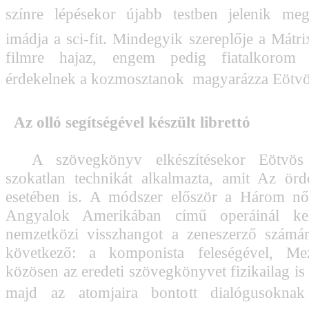
színre lépésekor újabb testben jelenik meg
imádja a sci-fit. Mindegyik szereplője a Mátr
filmre hajaz, engem pedig fiatalkorom
érdekelnek a kozmosztanok  magyarázza Eötvö
Az olló segítségével készült librettó
A szövegkönyv elkészítésekor Eötvös
szokatlan technikát alkalmazta, amit Az örd
esetében is. A módszer először a Három nő
Angyalok Amerikában című operáinál kel
nemzetközi visszhangot a zeneszerző számár
következő: a komponista feleségével, Me
közösen az eredeti szövegkönyvet fizikailag is
majd az atomjaira bontott dialógusoknak