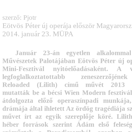
szerző: Pjotr
Eötvös Péter új operája először Magyarors
2014. január 23. MÜPA
Január 23-án egyetlen alkalomma
Művészetek Palotájában Eötvös Péter új op
Mini-Fesztivál nyitóelőadásaként. A 
legfoglalkoztatottabb zeneszerzőjén
Reloaded (Lilith) című művét 2013 o
mutatták be a bécsi Wien Modern fesztivál
átdolgozta előző operaszínpadi munkáj
drámája által ihletett Az ördög tragédiája sz
művet írt az egyik szereplője köré. Lilit
héber források szerint Ádám első feleség