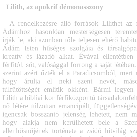
Lilith, az apokrif démonasszony
A rendelkezésre álló források Lilithet az e
Ádámhoz hasonlóan mesterségesen teremte
írják le, aki azonban tőle teljesen eltérő habit
Ádám Isten hűséges szolgája és társalgópar
kreatív és lázadó alkat. Évával ellentétbe
férfitól, sőt, valósággal forrong a saját létében
szerint azért űzték el a Paradicsomból, mert r
hogy árulja el neki szent nevét, máso
túlfűtöttségét említik okként. Bármi legyen
Lilith a bibliai kor férfiközpontú társadalomfel
nő létére túlzottan emancipált, függetlenségév
igencsak bosszantó jelenség lehetett, nem m
hogy alakja nem kerülhetett bele a Szen
ellenhősnőjének története a zsidó hitvilág sz