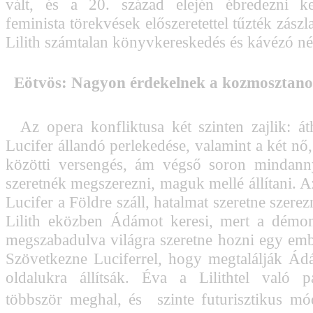
vált, és a 20. század elején ébredezni k
feminista törekvések előszeretettel tűzték zászla
Lilith számtalan könyvkereskedés és kávézó né
Eötvös: Nagyon érdekelnek a kozmosztano
Az opera konfliktusa két szinten zajlik: áth
Lucifer állandó perlekedése, valamint a két nő,
közötti versengés, ám végső soron mindan
szeretnék megszerezni, maguk mellé állítani. A
Lucifer a Földre száll, hatalmat szeretne szerezn
Lilith eközben Ádámot keresi, mert a démon
megszabadulva világra szeretne hozni egy emb
Szövetkezne Luciferrel, hogy megtalálják Ádá
oldalukra állítsák. Éva a Lilithtel való p
többször meghal, és  szinte futurisztikus m