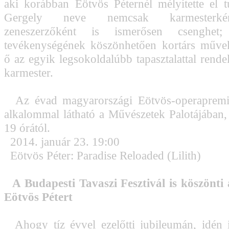
aki korábban Eötvös Péternél mélyítette el t
Gergely neve nemcsak karmesterk
zeneszerzőként is ismerősen csenghet; 
tevékenységének köszönhetően kortárs művek
ő az egyik legsokoldalúbb tapasztalattal rend
karmester.
Az évad magyarországi Eötvös-operapremie
alkalommal látható a Művészetek Palotájában,
19 órától.
2014. január 23. 19:00
Eötvös Péter: Paradise Reloaded (Lilith)
A Budapesti Tavaszi Fesztivál is köszönti
Eötvös Pétert
Ahogy tíz évvel ezelőtti jubileumán, idén 