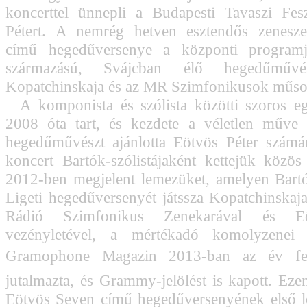
koncerttel ünnepli a Budapesti Tavaszi Fes
Pétert. A nemrég hetven esztendős zenes
című hegedűversenye a központi program
származású, Svájcban élő hegedűművés
Kopatchinskaja és az MR Szimfonikusok műso
A komponista és szólista közötti szoros e
2008 óta tart, és kezdete a véletlen műve v
hegedűművészt ajánlotta Eötvös Péter számá
koncert Bartók-szólistájaként kettejük közö
2012-ben megjelent lemezüket, amelyen Bart
Ligeti hegedűversenyét játssza Kopatchinskaja
Rádió Szimfonikus Zenekarával és Eö
vezényletével, a mértékadó komolyzenei
Gramophone Magazin 2013-ban az év felvé
jutalmazta, és Grammy-jelölést is kapott. Ez
Eötvös Seven című hegedűversenyének első l