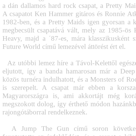
a dán dallamos hard rock csapat, a Pretty Mai
A csapatot Ken Hammer gitáros és Ronnie Atki
1982-ben, és a Pretty Maids igen gyorsan a 
megbecsült csapatává vált, mely az 1985-ös
Heavy, majd a ´87-es, mára klasszikusként s
Future World című lemezével áttörést ért el.
Az utóbbi lemez híre a Távol-Kelettől egés
eljutott, így a banda hamarosan már a Deep 
közös turnéra indulhatott, és a Monsters of Ro
is szerepelt. A csapat már ebben a korszak
Magyarországra is, ami akkortájt még kor
megszokott dolog, így érthető módon hazánk
rajongótáborral rendelkeznek.
A Jump The Gun című soron következ