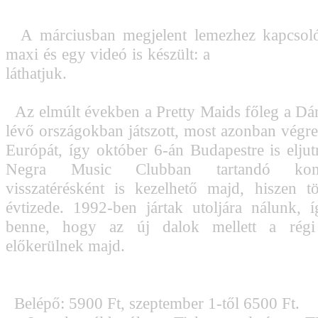
A márciusban megjelent lemezhez kapcsol
maxi és egy videó is készült: a
Mother Of All 
láthatjuk.
Az elmúlt években a Pretty Maids főleg a Dá
lévő országokban játszott, most azonban végre 
Európát, így október 6-án Budapestre is elju
Negra Music Clubban tartandó konc
visszatérésként is kezelhető majd, hiszen 
évtizede. 1992-ben jártak utoljára nálunk, 
benne, hogy az új dalok mellett a régi 
előkerülnek majd.
Belépő: 5900 Ft, szeptember 1-től 6500 Ft.