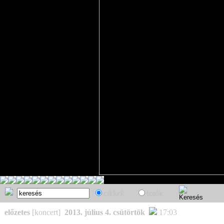
cikkek
fotók
előzetes
[koncert]
2013. július 4. csütörtök
17:03