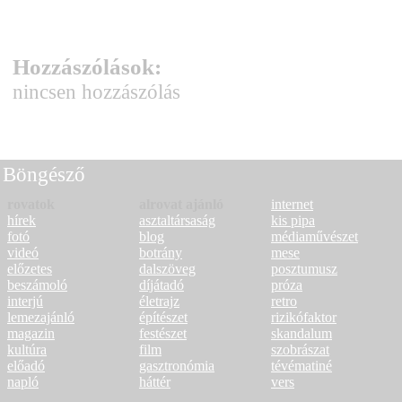
Hozzászólások:
nincsen hozzászólás
Böngésző
rovatok
alrovat ajánló
internet
hírek
asztaltársaság
kis pipa
fotó
blog
médiaművészet
videó
botrány
mese
előzetes
dalszöveg
posztumusz
beszámoló
díjátadó
próza
interjú
életrajz
retro
lemezajánló
építészet
rizikófaktor
magazin
festészet
skandalum
kultúra
film
szobrászat
előadó
gasztronómia
tévématiné
napló
háttér
vers