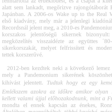
fenntartotta az érdeklődést, és a csapat a kil
alatt sem lankadt, megőrizve rajongótáborát
Japánban. A 2006-os Wake up to the Real W
első kiadvány, mely már a jelenlegi kiadónál
Recordsnál jelent meg, a 2010-es Pandemoniu
korszakos jelentőségű sikernek bizonyult
megközelítés visszaidézte az együttes ´80-
sikerkorszakát, melyet felfrissített és mode
tettek korszerűvé.
2012-ben kezdtek neki a következő lemez k
mely a Pandemonium sikerének köszönhe
kihívást jelentett. 
Tudtuk hogy ez egy kemé
Emlékszem azokra az időkre amikor olyan 
kellett valami újjal előhozakodnunk, mint a 
mondta el ennek kapcsán az énekes, Ronn
Általában megpróbáltuk többé-kevésbé máso