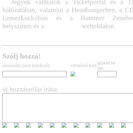
Jegyek válthatók a Ticketportal és a T
hálózatában, valamint a Headbangerben, a C
Lemezkuckóban és a Hammer Zeneber
helyszínen és a
livesound.hu
weboldalon.
Szólj hozzá!
gépeld be
azonosító (nem kötelező):
ellenőrző kód:
ide:
új hozzászólás írása: