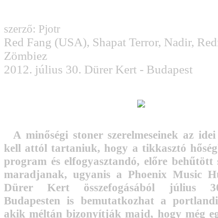
szerző: Pjotr
Red Fang (USA), Shapat Terror, Nadir, Re
Zömbiez
2012. július 30. Dürer Kert - Budapest
A minőségi stoner szerelmeseinek az ide
kell attól tartaniuk, hogy a tikkasztó hősé
program és elfogyasztandó, előre behűtött 
maradjanak, ugyanis a Phoenix Music H
Dürer Kert összefogásából július 3
Budapesten is bemutatkozhat a portland
akik méltán bizonyítják majd, hogy még eg