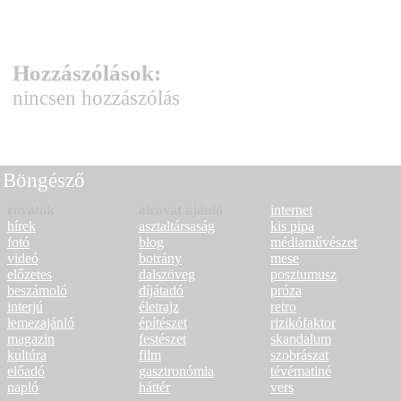
Hozzászólások:
nincsen hozzászólás
Böngésző
rovatok
alrovat ajánló
internet
hírek
asztaltársaság
kis pipa
fotó
blog
médiaművészet
videó
botrány
mese
előzetes
dalszöveg
posztumusz
beszámoló
díjátadó
próza
interjú
életrajz
retro
lemezajánló
építészet
rizikófaktor
magazin
festészet
skandalum
kultúra
film
szobrászat
előadó
gasztronómia
tévématiné
napló
háttér
vers