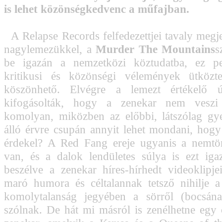
is lehet közönségkedvenc a műfajban.
A Relapse Records felfedezettjei tavaly megj
nagylemezükkel, a
Murder The Mountains
s
be igazán a nemzetközi köztudatba, ez p
kritikusi és közönségi vélemények ütközte
köszönhető. Elvégre a lemezt értékelő ú
kifogásolták, hogy a zenekar nem veszi
komolyan, miközben az előbbi, látszólag gy
álló érvre csupán annyit lehet mondani, hogy
érdekel? A Red Fang ereje ugyanis a nemt
van, és a dalok lendületes súlya is ezt iga
beszélve a zenekar híres-hírhedt videoklipje
maró humora és céltalannak tetsző nihilje a 
komolytalanság jegyében a sörről (bocsána
szólnak. De hát mi másról is zenélhetne egy 