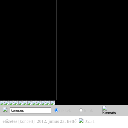
cikkek
fotók
előzetes
[koncert]
2012. július 23. hétfő
05:31