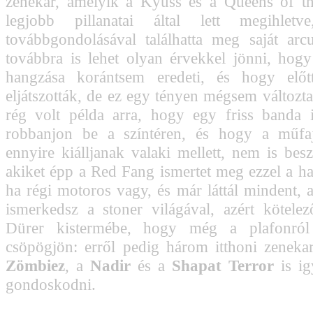
zenekar, amelyik a Kyuss és a Queens of t
legjobb pillanatai által lett megihlet
továbbgondolásával találhatta meg saját arcu
továbbra is lehet olyan érvekkel jönni, ho
hangzása korántsem eredeti, és hogy elő
eljátszották, de ez egy tényen mégsem változta
rég volt példa arra, hogy egy friss banda i
robbanjon be a színtéren, és hogy a műfaj
ennyire kiálljanak valaki mellett, nem is besz
akiket épp a Red Fang ismertet meg ezzel a ha
ha régi motoros vagy, és már láttál mindent, a
ismerkedsz a stoner világával, azért kötele
Dürer kistermébe, hogy még a plafonról 
csöpögjön: erről pedig három itthoni zeneka
Zömbiez
, a
Nadir
és a
Shapat Terror
is ig
gondoskodni.