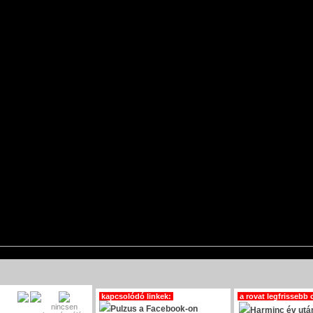
kapcsolódó linkek:
a rovat legfrissebb 
nincsen
Pulzus a Facebook-on
Harminc év után