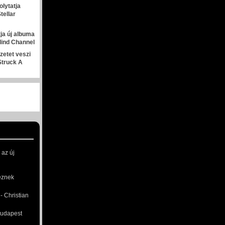
olytatja
tellar
tja új albuma
lind Channel
zetet veszi
 Struck A
 az új
eznek
 Christian
Budapest