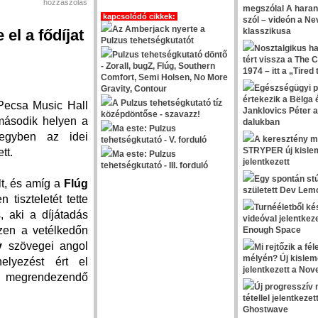
hozzászólás
megszólal A haran
kapcsolódó cikkek:
szól – videón a N
Az Amberjack nyerte a
 el a fődíjat
klasszikusa
Pulzus tehetségkutatót
Nosztalgikus h
Pulzus tehetségkutató döntő
tért vissza a The 
- Zorall, bugZ, Flúg, Southern
1974 – itt a „Tired
Comfort, Semi Holsen, No More
Egészségügyi p
Gravity, Contour
értekezik a Bëlga 
A Pulzus tehetségkutató tíz
Pecsa Music Hall
Janklovics Péter 
középdöntőse - szavazz!
második helyen a
dalukban
Ma este: Pulzus
 egyben az idei
A keresztény me
tehetségkutató - V. forduló
STRYPER új kisle
ett.
Ma este: Pulzus
jelentkezett
tehetségkutató - III. forduló
Egy spontán stú
t, és amíg a
Flúg
született Dev Lemo
tiszteletét tette
Turnééletből ké
, aki a díjátadás
videóval jelentkeze
ezen a vetélkedőn
Enough Space
y
szövegei angol
Mi rejtőzik a fé
mélyén? Új kislem
lyezést ért el
jelentkezett a Nov
n megrendezendő
Új progresszív 
tétellel jelentkezet
Ghostwave