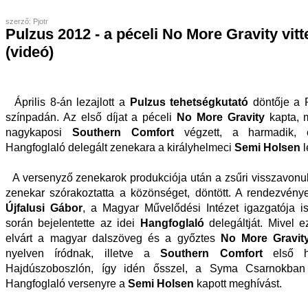
szerző: Pjotr
Pulzus 2012 - a péceli No More Gravity vitte
(videó)
Április 8-án lezajlott a
Pulzus tehetségkutató
döntője a 
színpadán. Az első díjat a péceli
No More Gravity
kapta, 
nagykaposi
Southern Comfort
végzett, a harmadik,
Hangfoglaló delegált zenekara a királyhelmeci
Semi Holsen
l
A versenyző zenekarok produkciója után a zsűri visszavonul
zenekar szórakoztatta a közönséget, döntött. A rendezvényen 
Újfalusi Gábor
, a Magyar Művelődési Intézet igazgatója is
során bejelentette az idei
Hangfoglaló
delegáltját. Mivel 
elvárt a magyar dalszöveg és a győztes
No More Gravit
nyelven íródnak, illetve a
Southern Comfort
első he
Hajdúszoboszlón, így idén ősszel, a Syma Csarnokba
Hangfoglaló versenyre a
Semi Holsen
kapott meghívást.