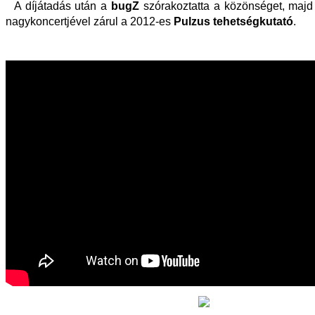
A díjátadás után a
bugZ
szórakoztatta a közönséget, maj
nagykoncertjével zárul a 2012-es
Pulzus tehetségkutató
.