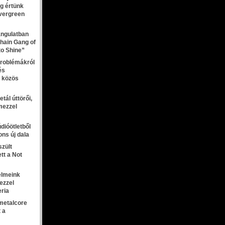
g értünk
evergreen
angulatban
Chain Gang of
 to Shine”
roblémákról
és
a közös
tál úttörői,
mezzel
dióötletből
ns új dala
szült
tt a Not
lelmeink
ezzel
eria
metalcore
t a