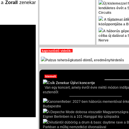
d a
Zorall
zenekar
Új kislemezzel f
lendületes évét a S
Circuits
A fájdalmat állí
középpontjába a B
A háborús gépe
célba új dalával a
Nerve
kapcsolódó videók:
Pulzus tehetségkutató döntő, eredményhirdetés
kiemelt
Csík Zenekar Újévi koncertje
Van egy koncert, amely évről évre méltó módon indítja
esztendőt
Kanonenfieber: 2027-ben háborús mementóval érk
Budapestre
A Depeche Mode dobosa visszatér Magyarországra -
Eigner Berlinben is a 101 Hanggal lép színpadra
Délutántól dübörög a drum & bass: daytime rave a 
Parkban a műfaj nemzetközi élvonalával