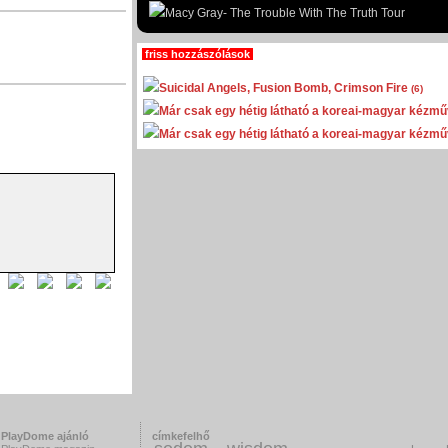
Macy Gray- The Trouble With The Truth Tour
friss hozzászólások
Suicidal Angels, Fusion Bomb, Crimson Fire
(6)
Már csak egy hétig látható a koreai-magyar kézműv
Már csak egy hétig látható a koreai-magyar kézműv
PlayDome ajánló
címkefelhő