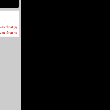
es tárlat
(3)
es tárlat
(1)