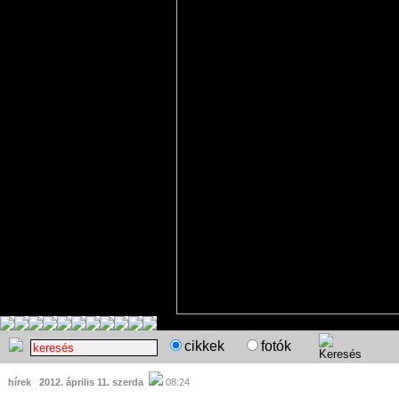
cikkek
fotók
hírek
2012. április 11. szerda
08:24