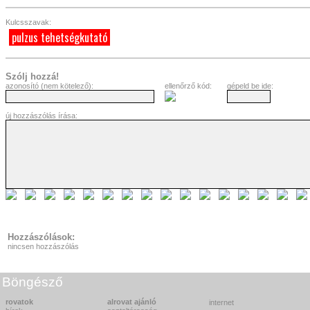
Kulcsszavak:
pulzus tehetségkutató
Szólj hozzá!
azonosító (nem kötelező):
ellenőrző kód:
gépeld be ide:
új hozzászólás írása:
Hozzászólások:
nincsen hozzászólás
Böngésző
rovatok
alrovat ajánló
internet