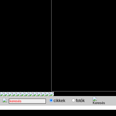
cikkek
fotók