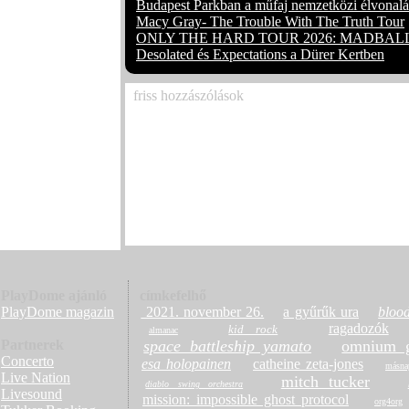
Budapest Parkban a műfaj nemzetközi élvonalá
Macy Gray- The Trouble With The Truth Tour
ONLY THE HARD TOUR 2026: MADBALL
Desolated és Expectations a Dürer Kertben
friss hozzászólások
Már csak egy hétig látható a koreai-magyar
tárlat
(3)
Már csak egy hétig látható a koreai-magyar
tárlat
(1)
Megjelent Ed Sheeran vadonatúj deluxe leme
(Deluxe)´ – kilenc extra dallal, köztük a kie
„Skeletons”-szal
(3)
PlayDome ajánló
címkefelhő
PlayDome magazin
2021. november 26.
a gyűrűk ura
blood
ragadozók
kid rock
almanac
Partnerek
space battleship yamato
omnium g
Concerto
esa holopainen
catheine zeta-jones
másna
Live Nation
mitch tucker
diablo swing orchestra
Livesound
mission: impossible ghost protocol
org4org