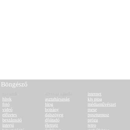
Böngésző
rovatok
alrovat ajánló
internet
hírek
asztaltársaság
kis pipa
fotó
blog
médiaművészet
videó
botrány
mese
előzetes
dalszöveg
posztumusz
beszámoló
díjátadó
próza
interjú
életrajz
retro