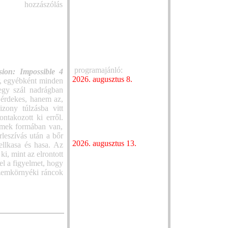
hozzászólás
könyvet ír
novemberi album
Tom Cruise fia DJ lett
Sötét extrém met
Tom Cruise decemberben
Görögországból: 
Dubajba megy
Caelestia új alb
Cruise, a rocker
Natalie Imbruglia
Tom Cruise nem Lady Gaga
folytatja az Algo
felvezetését
programajánló:
sion: Impossible 4
Augusztusban ér
2026. augusztus 8.
őr, egyébként minden
The Awakening 
Újra összeáll a Heaven
 egy szál nadrágban
Street Seven a Budapest
Sötét hangulatú ú
 érdekes, hanem az,
Parkban
jelentkezett a Bes
izony túlzásba vitt
A Heaven Street Seven-től a
Mouths
ontakozott ki erről.
sznobellákig – megjelent
remek formában van,
Új albummal jel
Szűcs Krisztián új könyve
leszívás után a bőr
Orville Peck
2026. augusztus 13.
ellkasa és hasa. Az
UPSAHL magtalá
Kétszeres Grammy-díjas
i, mint az elrontott
hangját
zenész koncertje nyitja az
fel a figyelmet, hogy
Ryan Oakes és 
egykori hőerőműben
 szemkörnyéki ráncok
Carson közös dal
megrendezett INOTA
jelentkezett
Fesztivált
Új kislemezzel je
a blacktoothed
Goldie a jungle 
nyúlt vissza