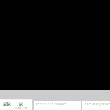
kapcsolódó cikkek:
a rovat legfrisse
nincsen
Tom Cruise ötéves lánya
Új dallal harang