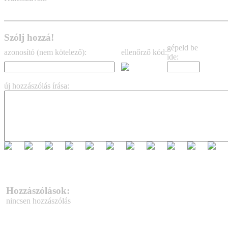
tom cruise
mission: impossible 4
Szólj hozzá!
gépeld be
azonosító (nem kötelező):
ellenőrző kód:
ide:
új hozzászólás írása:
Hozzászólások:
nincsen hozzászólás