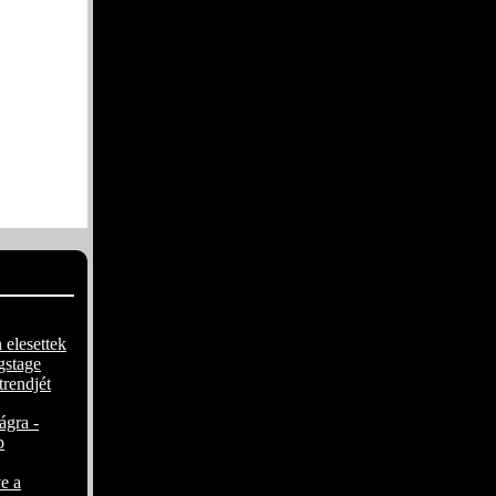
új
rogresszív
t feszegeti
e és a Wind
ala a
atok
tja meg
 riffeket,
mes
 elesettek
gstage
trendjét
ágra -
p
e a