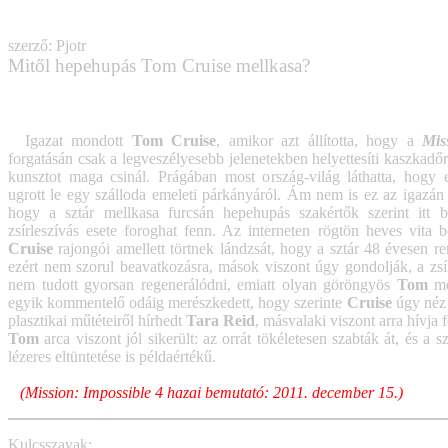
szerző: Pjotr
Mitől hepehupás Tom Cruise mellkasa?
Igazat mondott
Tom Cruise
, amikor azt állította, hogy a
Mis
forgatásán csak a legveszélyesebb jelenetekben helyettesíti kaszkad
kunsztot maga csinál. Prágában most ország-világ láthatta, hogy
ugrott le egy szálloda emeleti párkányáról. Ám nem is ez az igazán
hogy a sztár mellkasa furcsán hepehupás szakértők szerint itt b
zsírleszívás esete foroghat fenn. Az interneten rögtön heves vita b
Cruise
rajongói amellett törtnek lándzsát, hogy a sztár 48 évesen 
ezért nem szorul beavatkozásra, mások viszont úgy gondolják, a zsír
nem tudott gyorsan regenerálódni, emiatt olyan göröngyös
Tom
m
egyik kommentelő odáig merészkedett, hogy szerinte
Cruise
úgy néz k
plasztikai műtéteiről hírhedt
Tara Reid
, másvalaki viszont arra hívja 
Tom
arca viszont jól sikerült: az orrát tökéletesen szabták át, és a
lézeres eltüntetése is példaértékű.
(Mission: Impossible 4 hazai bemutató: 2011. december 15.)
Kulcsszavak: