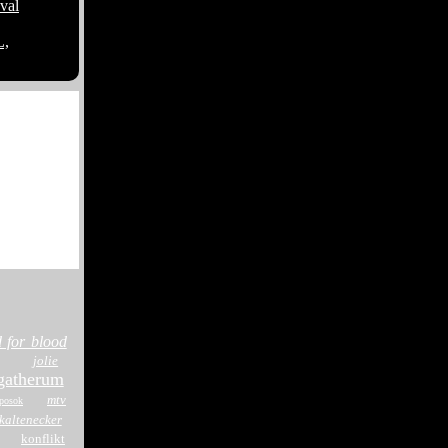
val
,
 kézműves
 kézműves
ze, a ´Play
melkedő
 for blood
jolie
atherum
mtv
posok
kaltenecker
konflikt