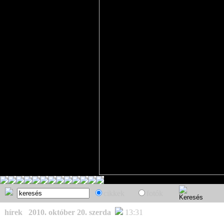
cikkek
fotók
hírek
2010. október 20. szerda
13:31