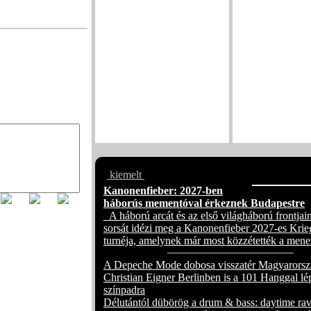
A CHAOSBAY 
szerzeménye a p
metalcore határai
Az If Not For M
Walkers közös d
mérgező kapcsol
árnyoldalát muta
Ha bírod a súlyos
ezt a klipet érde
megnézni
kiemelt
Kanonenfieber: 2027-ben
háborús mementóval érkeznek Budapestre
A háború arcát és az első világháború frontjain
sorsát idézi meg a Kanonenfieber 2027-es Krie
turnéja, amelynek már most közzétették a mene
A Depeche Mode dobosa visszatér Magyarorsz
Christian Eigner Berlinben is a 101 Hanggal lé
színpadra
Délutántól dübörög a drum & bass: daytime rav