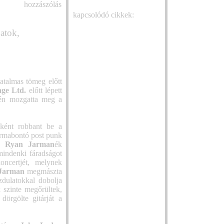
hozzászólás
of Horns közös t
kapcsolódó cikkek:
indul
Mahó Andrea is fellép a
Súlyos új dallal t
atok,
Szigeten a 80 éves Bródy
Northlane
János tiszteletére rendezett
Egy felejthetetle
nagyszabású koncerten
ihlette MOD SUN
Részletfizetéssel is
Közös gyökereke
megvehetők a Sziget 2026
új dalában a Sixt
jegyei
atalmas tömeg előtt
Kim Dracula új dallal és
Josh Ruggiero a
age Ltd.
előtt lépett
Sziget‑fellépéssel jelentkezik
újrakezdésről én
nén mozgatta meg a
– itt a „Molecular
dalában
Conversion”
Új dallal készül
Budapest új utcazenei
albumára a Grow
ként robbant be a
fesztivált és versenyt indít –
rmabontó post punk
Oscar Stembridg
a legjobbak a Szigeten is
n.
Ryan Jarman
ék
kislemezzel vezet
felléphetnek
mindenki fáradságot
következő EP-jé
A magyar zene szíve itt
ncertjét, melynek
Új albummal jele
dobban: Budapest Park a
Jarman
megmászta
DICE, itt az „E
Szigeten
zdulatokkal dobolja
Párizs és Glasgo
 szinte megőrültek,
született meg 
örgölte gitárját a
MAYBE debütál
Az Amyl and The
egy country kon