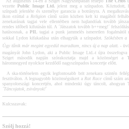
Az augusztus 14-én a Sziget Nagyszínpadán fellépő
The Cribs
u
vezette
Public Image Ltd.
jelent meg a színpadon. Köztudott,
színpadi jelenléte és személye garancia a botrányra. A megalkuv
ikon ezúttal a
Religion
című szám közben kelt ki magából felháb
zenekarának tagjai vele ellentétben nem hajlandóak tovább játsz
rendes időbeli kifutásán túl. A ´Játszatok tovább b++meg!´ felszólítá
hatásosnak, a
PIL
tagjai a punk jammelés ismeretlen fogalmátó
sokkal Lydon kifakadása után elhagyták a színpadot. 
Szökésben a 
Úgy tűnik már megint egyedül maradtam, nincs új a nap alatt.
 - ü
magányát John Lydon, aki a Public Image Ltd.-t újra összefogva 
Sziget második napján szórakoztatja majd a közönséget a
háromnegyed nyolckor kezdődő nagyszínpados koncertje előtt.
A ska-történelem egyik legfontosabb brit zenekara szintén fellé
fesztiválon. A legnagyobb közönségsikert a
Rat Race
című szám ara
spanyolországi koncertjén, ahol mindenki úgy táncolt, ahogyan
´Táncojatok, zsiványok!
´
Kulcsszavak:
the cribs
public image ltd.
the specials
sziget
Szólj hozzá!