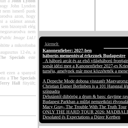
tán a
John Lydon
és live albummal
 hogy John Lyndon
közönségét
ást nem ismerő punk
Graham Hunt új 
orodva azon, hogy
vezeti fel augus
ani a számot annak
érkező albumát
s sem bizonyult elég
l megzavarodva nem
Public Image Ltd.!
kiemelt
völtötte a mikrofonba
Kanonenfieber: 2027-ben
augusztus 12-én, a
háborús mementóval érkeznek Budapestre
The Specials
este
A háború arcát és az első világháború frontjain
sorsát idézi meg a Kanonenfieber 2027-es Krie
turnéja, amelynek már most közzétették a mene
pett ezen a spanyol
tta a
The Specials
A Depeche Mode dobosa visszatér Magyarorsz
Terry Hall
fütyült;
Christian Eigner Berlinben is a 101 Hanggal lé
színpadra
Délutántól dübörög a drum & bass: daytime rav
Budapest Parkban a műfaj nemzetközi élvonalá
Macy Gray- The Trouble With The Truth Tour
ONLY THE HARD TOUR 2026: MADBALL
Desolated és Expectations a Dürer Kertben