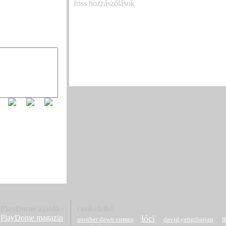
friss hozzászólások
Már csak egy hétig látható a koreai-magyar
tárlat
(3)
Már csak egy hétig látható a koreai-magyar
tárlat
(1)
Megjelent Ed Sheeran vadonatúj deluxe leme
(Deluxe)´ – kilenc extra dallal, köztük a kie
„Skeletons”-szal
(3)
PlayDome ajánló
címkefelhő
PlayDome magazin
lóci
m
another dawn comes
david yengibarian