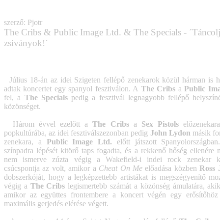
szerző: Pjotr
The Cribs & Public Image Ltd. & The Specials - ´Táncolj
zsiványok!´
Július 18-án az idei Szigeten fellépő zenekarok közül hárman is h
adtak koncertet egy spanyol fesztiválon. A
The Cribs
a
Public Im
fel, a
The Specials
pedig a fesztivál legnagyobb fellépő helyszí
közönséget.
Három évvel ezelőtt a
The Cribs
a
Sex Pistols
előzenekara
popkultúrába, az idei fesztiválszezonban pedig
John Lydon
másik fo
zenekara, a
Public Image Ltd.
előtt játszott Spanyolországba
színpadra lépését kitörő taps fogadta, és a rekkenő hőség ellenére 
nem ismerve zúzta végig a Wakefield-i indei rock zenekar ko
csúcspontja az volt, amikor a
Cheat On Me
előadása közben
Ross 
dobszerkóját, hogy a legképzettebb artistákat is megszégyenítő mo
végig a
The Cribs
legismertebb számát a közönség ámulatára, akik
amikor az együttes frontembere a koncert végén egy erősítőhöz d
maximális gerjedés elérése végett.