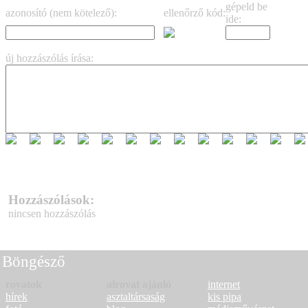
gépeld be
azonosító (nem kötelező):
ellenőrző kód:
ide:
új hozzászólás írása:
Hozzászólások:
nincsen hozzászólás
Böngésző
rovatok
alrovat ajánló
internet
hírek
asztaltársaság
kis pipa