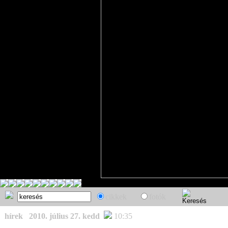
cikkek
fotók
hírek
2010. július 27. kedd
10:35