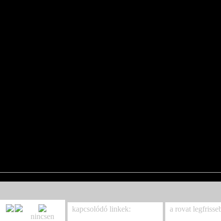
kapcsolódó linkek:
a rovat legfrisse
nincsen
Sziget
Ancestral Blood