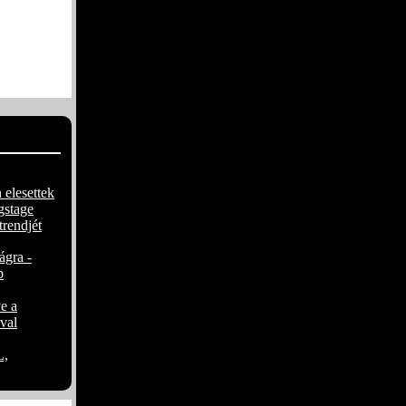
 lepi meg
dallal
ztus végén
 elesettek
gstage
trendjét
ágra -
p
e a
val
,