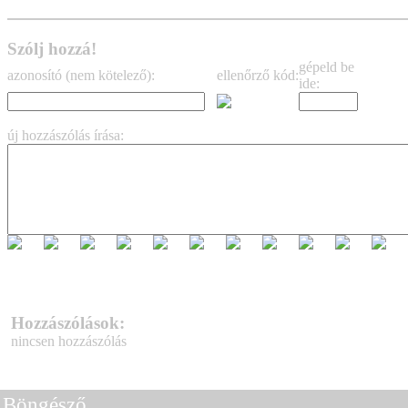
Szólj hozzá!
gépeld be
azonosító (nem kötelező):
ellenőrző kód:
ide:
új hozzászólás írása:
Hozzászólások:
nincsen hozzászólás
Böngésző