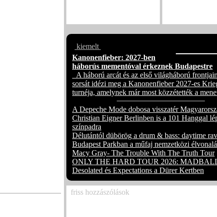
Új dallal harang
novemberi album
kiemelt
Kanonenfieber: 2027-ben
háborús mementóval érkeznek Budapestre
A háború arcát és az első világháború frontjain
sorsát idézi meg a Kanonenfieber 2027-es Krie
turnéja, amelynek már most közzétették a mene
A Depeche Mode dobosa visszatér Magyarorsz
Christian Eigner Berlinben is a 101 Hanggal lé
színpadra
Délutántól dübörög a drum & bass: daytime rav
Budapest Parkban a műfaj nemzetközi élvonalá
Macy Gray- The Trouble With The Truth Tour
ONLY THE HARD TOUR 2026: MADBALL
Desolated és Expectations a Dürer Kertben
friss hozzászólások
Már csak egy hétig látható a koreai-magyar