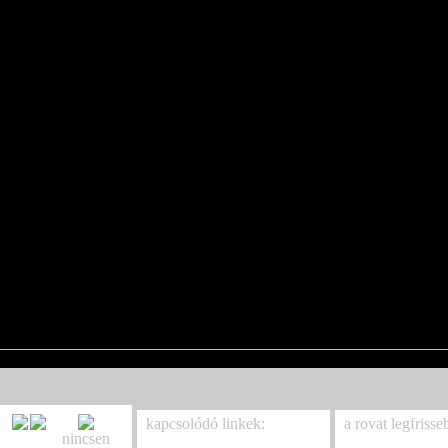
kapcsolódó linkek:
a rovat legfrisse
nincsen
Devil Sold His Soul
Ancestral Blood