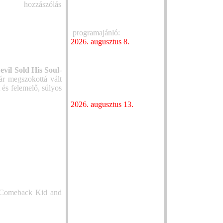
hozzászólás
myspace
of Horns közös t
EMI
indul
Egy felejthetetle
programajánló:
ihlette MOD SUN
2026. augusztus 8.
Közös gyökereke
Újra összeáll a Heaven
új dalában a Sixt
Street Seven a Budapest
Josh Ruggiero a
Parkban
evil Sold His Soul
-
újrakezdésről én
A Heaven Street Seven-től a
ár megszokottá vált
dalában
sznobellákig – megjelent
 és felemelő, súlyos
Szűcs Krisztián új könyve
Új dallal készül
2026. augusztus 13.
albumára a Grow
Kétszeres Grammy-díjas
Oscar Stembridg
zenész koncertje nyitja az
kislemezzel vezet
egykori hőerőműben
következő EP-jé
megrendezett INOTA
Az Amyl and The
Fesztivált
egy country kon
és live albummal
közönségét
Elektronikus hat
erősít a Kingdo
 Comeback Kid and
új dala
A Cranked kiadt
kislemezét, a Pu