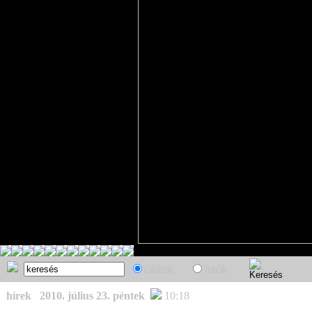
cikkek
fotók
hírek
2010. július 23. péntek
10:18