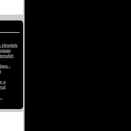
ozza be
át a Prong
 elesettek
gstage
trendjét
ágra -
p
e a
val
,
 kézműves