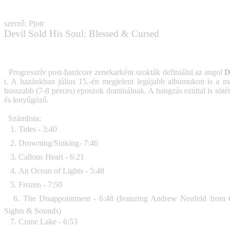
szerző: Pjotr
Devil Sold His Soul: Blessed & Cursed
Progresszív post-hardcore zenekarként szokták definiálni az angol
D
t. A hazánkban július 15.-én megjelent legújabb albumukon is a m
hosszabb (7-8 perces) eposzok dominálnak. A hangzás ezúttal is sötét
és lenyűgöző.
Számlista:
1. Tides - 3:40
2. Drowning/Sinking- 7:46
3. Callous Heart - 6:21
4. An Ocean of Lights - 5:48
5. Frozen - 7:50
6. The Disappointment - 6:48 (featuring Andrew Neufeld from
Sights & Sounds)
7. Crane Lake - 6:53