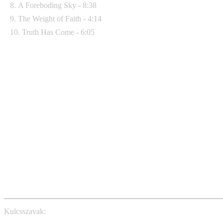
8. A Foreboding Sky - 8:38
9. The Weight of Faith - 4:14
10. Truth Has Come - 6:05
Kulcsszavak:
devil sold his soul