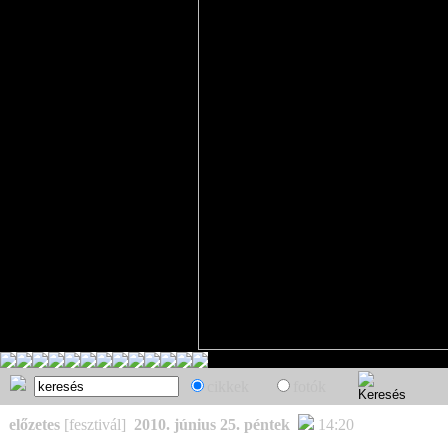
cikkek
fotók
előzetes
[fesztivál]
2010. június 25. péntek
14:20