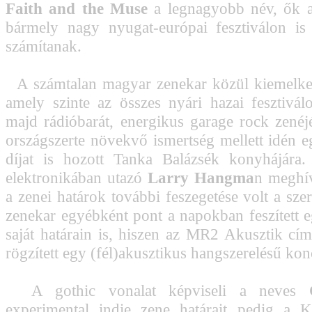
Faith and the Muse
a legnagyobb név, ők 
bármely nagy nyugat-európai fesztiválon is
számítanak.
A számtalan magyar zenekar közül kiemelk
amely szinte az összes nyári hazai fesztivá
majd rádióbarát, energikus garage rock zenéj
országszerte növekvő ismertség mellett idén
díjat is hozott Tanka Balázsék konyhájára.
elektronikában utazó
Larry Hangma
n meghív
a zenei határok további feszegetése volt a sze
zenekar egyébként pont a napokban feszített e
saját határain is, hiszen az MR2 Akusztik c
rögzített egy (fél)akusztikus hangszerelésű konc
A gothic vonalat képviseli a neves
experimental indie zene határait pedig a K