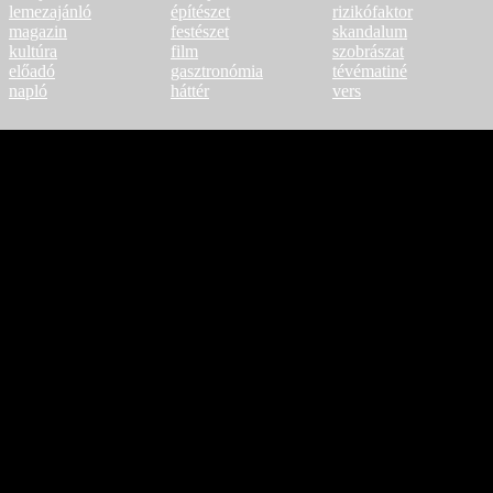
lemezajánló
építészet
rizikófaktor
magazin
festészet
skandalum
kultúra
film
szobrászat
előadó
gasztronómia
tévématiné
napló
háttér
vers