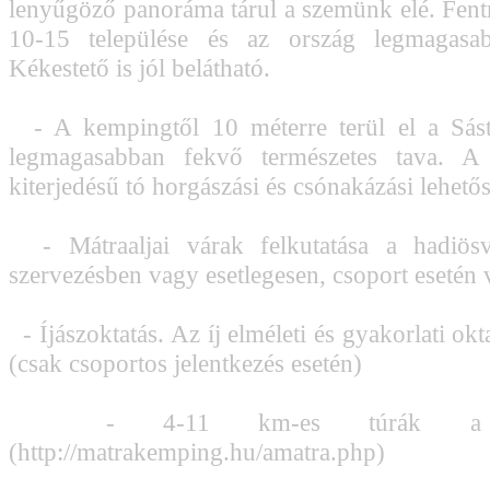
lenyűgöző panoráma tárul a szemünk elé. Fent
10-15 települése és az ország legmagasa
Kékestető is jól belátható.
- A kempingtől 10 méterre terül el a Sást
legmagasabban fekvő természetes tava. A
kiterjedésű tó horgászási és csónakázási lehetős
- Mátraaljai várak felkutatása a hadiösv
szervezésben vagy esetlegesen, csoport esetén 
- Íjászoktatás. Az íj elméleti és gyakorlati okta
(csak csoportos jelentkezés esetén)
- 4-11 km-es túrák a M
(http://matrakemping.hu/amatra.php)