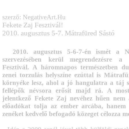
szerző: NegativeArt.Hu
Fekete Zaj Fesztivál!
2010. augusztus 5-7. Mátrafüred Sástó
2010. augusztus 5-6-7-én ismét a N
szervezésében kerül megrendezésre a
Fesztivál. A háromnapos természetben du
zenei torzulás helyszíne ezúttal is Mátraf
környéke lesz, ahol a jó hangulatra a táj 
fellépők névsora erősít majd rá. A mos
jelentkező Fekete Zaj nevéhez hűen nem
előadókat tolja az ember arcába, hanem 
zenéket kedvelő befogadó közeget célozza m