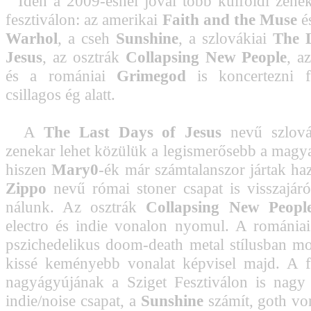
Idén a 2009-esnél jóval több külföldi zenek
fesztiválon: az amerikai
Faith and the Muse
é
Warhol
, a cseh
Sunshine
, a szlovákiai
The 
Jesus
, az osztrák
Collapsing New People
, a
és a romániai
Grimegod
is koncertezni 
csillagos ég alatt.
A
The Last Days of Jesus
nevű szlová
zenekar lehet közülük a legismerősebb a magy
hiszen
Mary0
-ék már számtalanszor jártak ha
Zippo
nevű római stoner csapat is visszajá
nálunk. Az osztrák
Collapsing New Peopl
electro és indie vonalon nyomul. A románia
pszichedelikus doom-death metal stílusban m
kissé keményebb vonalat képvisel majd. A fe
nagyágyújának a Sziget Fesztiválon is nagy s
indie/noise csapat, a
Sunshine
számít, goth vo