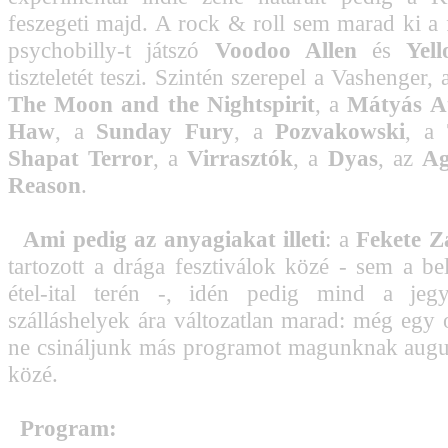
feszegeti majd. A rock & roll sem marad ki a f
psychobilly-t játszó
Voodoo Allen
és
Yel
tiszteletét teszi. Szintén szerepel a Vashenger,
The Moon and the Nightspirit
, a
Mátyás At
Haw
, a
Sunday Fury
, a
Pozvakowski
, a
Shapat Terror
, a
Virrasztók
, a
Dyas
, az
Ag
Reason
.
Ami pedig az anyagiakat illeti
: a
Fekete Z
tartozott a drága fesztiválok közé - sem a b
étel-ital terén -, idén pedig mind a je
szálláshelyek ára változatlan marad: még egy 
ne csináljunk más programot magunknak augus
közé.
Program: