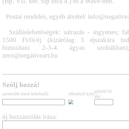
(Bp. VII. ker. Síp utca 4.) és a Wave-ben.
Postai rendelés, egyéb átvétel: info@negative
Szálláslehetőségek: sátrazás - ingyenes; fa
1500 Ft/fő/éj (kizárólag 3 éjszakára tud
biztosítani 2-3-4 ágyas szobákban),
zero@negativeart.hu
Szólj hozzá!
gépeld be
azonosító (nem kötelező):
ellenőrző kód:
ide:
új hozzászólás írása: