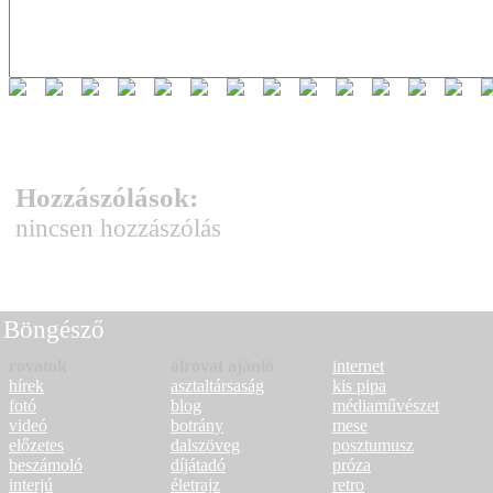
Hozzászólások:
nincsen hozzászólás
Böngésző
rovatok
alrovat ajánló
internet
hírek
asztaltársaság
kis pipa
fotó
blog
médiaművészet
videó
botrány
mese
előzetes
dalszöveg
posztumusz
beszámoló
díjátadó
próza
interjú
életrajz
retro