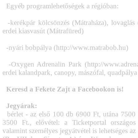
Egyéb programlehetőségek a régióban:
-kerékpár kölcsönzés (Mátraháza), lovaglás 
erdei kiasvasút (Mátrafüred)
-nyári bobpálya (http://www.matrabob.hu)
-Oxygen Adrenalin Park (http://www.adrenal
erdei kalandpark, canopy, mászófal, quadpálya
Keresd a Fekete Zajt a Facebookon is!
Jegyárak:
bérlet - az első 100 db 6900 Ft, utána 7500 F
3500 Ft., elővétel: a Ticketportal országos
valamint személyes jegyátvétel is lehetséges a