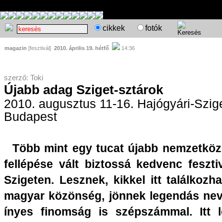
cikkek
fotók
magazin
[fesztivál]
2010. április 19. hétfő
14:36
szerző: Toki
Újabb adag Sziget-sztárok
2010. augusztus 11-16. Hajógyári-Szige
Budapest
Több mint egy tucat újabb nemzetköz
fellépése vált biztossá kedvenc feszti
Szigeten. Lesznek, kikkel itt találkozh
magyar közönség, jönnek legendás ne
ínyes finomság is szépszámmal. Itt 