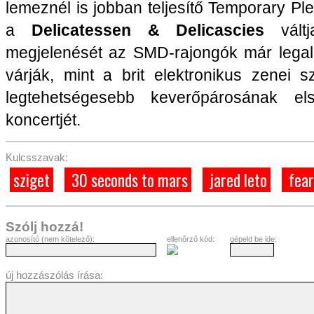
lemeznél is jobban teljesítő Temporary Ple
a
Delicatessen & Delicascies
váltj
megjelenését az SMD-rajongók már legal
várják, mint a brit elektronikus zenei 
legtehetségesebb keverőpárosának el
koncertjét.
Kulcsszavak:
sziget
30 seconds to mars
jared leto
fear
Szólj hozzá!
azonosító (nem kötelező):
ellenőrző kód:
gépeld be ide:
új hozzászólás írása: