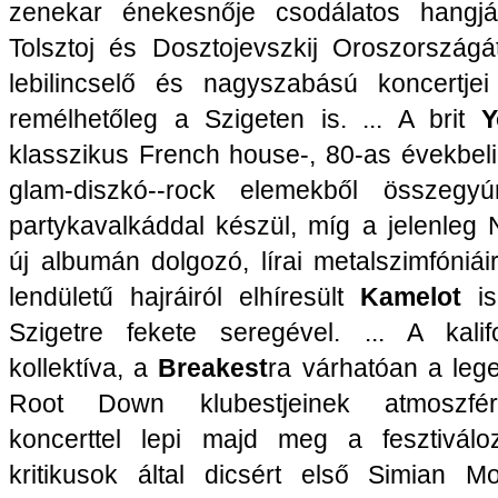
zenekar énekesnője csodálatos hangjá
Tolsztoj és Dosztojevszkij Oroszországá
lebilincselő és nagyszabású koncertjei
remélhetőleg a Szigeten is. ... A brit
Y
klasszikus French house-, 80-as évekbeli
glam-diszkó--rock elemekből összegy
partykavalkáddal készül, míg a jelenleg
új albumán dolgozó, lírai metalszimfóniái
lendületű hajráiról elhíresült
Kamelot
i
Szigetre fekete seregével. ... A kalifo
kollektíva, a
Breakest
ra várhatóan a leg
Root Down klubestjeinek atmoszfér
koncerttel lepi majd meg a fesztiváloz
kritikusok által dicsért első Simian Mo