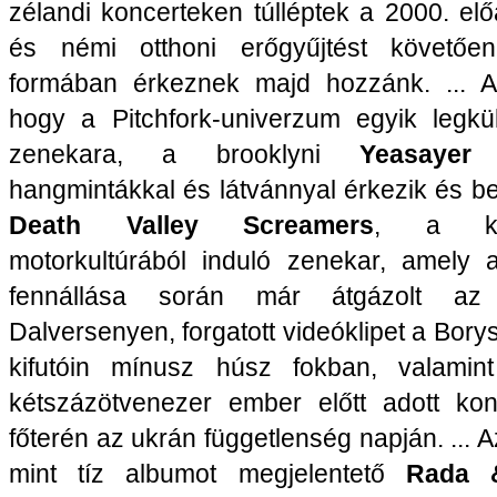
zélandi koncerteken túlléptek a 2000. elő
és némi otthoni erőgyűjtést követőe
formában érkeznek majd hozzánk. ... Az
hogy a Pitchfork-univerzum egyik legkü
zenekara, a brooklyni
Yeasayer
e
hangmintákkal és látvánnyal érkezik és b
Death Valley Screamers
, a kele
motorkultúrából induló zenekar, amely a
fennállása során már átgázolt az 
Dalversenyen, forgatott videóklipet a Borys
kifutóin mínusz húsz fokban, valamin
kétszázötvenezer ember előtt adott konc
főterén az ukrán függetlenség napján. ... 
mint tíz albumot megjelentető
Rada 