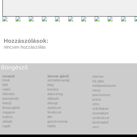
Hozzászólások:
nincsen hozzászólás
Böngésző
rovatok
alrovat ajánló
internet
hírek
asztaltársaság
kis pipa
fotó
blog
médiaművészet
videó
botrány
mese
előzetes
dalszöveg
posztumusz
beszámoló
díjátadó
próza
interjú
életrajz
retro
lemezajánló
építészet
rizikófaktor
magazin
festészet
skandalum
kultúra
film
szobrászat
előadó
gasztronómia
tévématiné
napló
háttér
vers