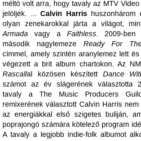
méltó volt arra, hogy tavaly az MTV Video
jelöljék. ...
Calvin Harris
huszonhárom 
olyan zenekarokkal járta a világot, m
Armada
vagy a
Faithless
. 2009-ben 
második nagylemeze
Ready For Th
címmel, amely szintén aranylemez lett és
végezett a brit album chartokon. Az 
Rascall
al közösen készített
Dance Wi
számot az év slágerének választotta 
tavaly a The Music Producers Gui
remixerének választott Calvin Harris nem
az energiákkal első szigetes buliján, a
poprajongó számára kötelező program idén
A tavaly a legjobb indie-folk albumot al