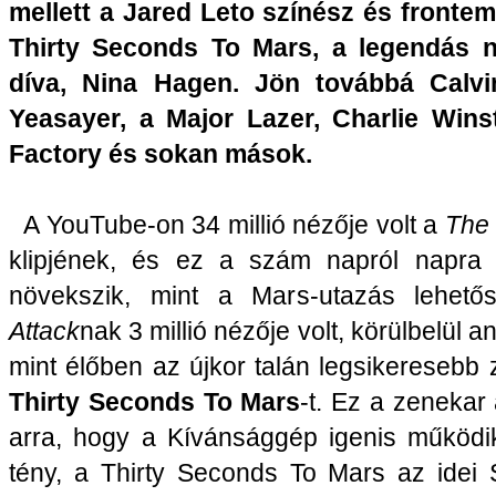
mellett a Jared Leto színész és frontem
Thirty Seconds To Mars, a legendás n
díva, Nina Hagen. Jön továbbá Calvi
Yeasayer, a Major Lazer, Charlie Wins
Factory és sokan mások.
A YouTube-on 34 millió nézője volt a
The 
klipjének, és ez a szám napról napra
növekszik, mint a Mars-utazás lehet
Attack
nak 3 millió nézője volt, körülbelül an
mint élőben az újkor talán legsikeresebb 
Thirty Seconds To Mars
-t. Ez a zenekar 
arra, hogy a Kívánsággép igenis működi
tény, a Thirty Seconds To Mars az idei 