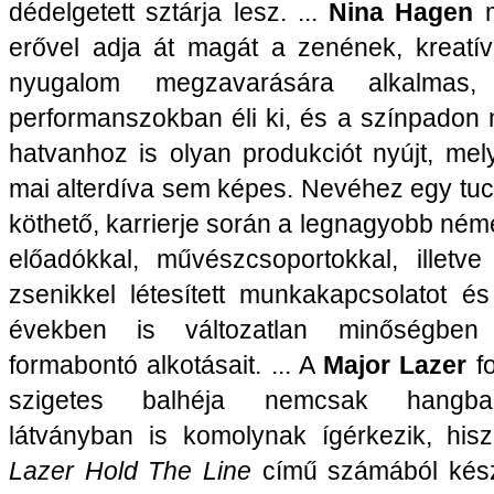
dédelgetett sztárja lesz. ...
Nina Hagen
erővel adja át magát a zenének, kreatív
nyugalom megzavarására alkalmas, 
performanszokban éli ki, és a színpadon
hatvanhoz is olyan produkciót nyújt, mel
mai alterdíva sem képes. Nevéhez egy tuc
köthető, karrierje során a legnagyobb néme
előadókkal, művészcsoportokkal, illetve
zsenikkel létesített munkakapcsolatot é
években is változatlan minőségben á
formabontó alkotásait. ... A
Major Lazer
fo
szigetes balhéja nemcsak hangb
látványban is komolynak ígérkezik, his
Lazer Hold The Line
című számából készü