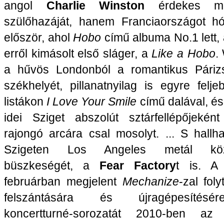
angol
Charlie Winston
érdekes m
szülőhazáját, hanem Franciaországot hó
először, ahol
Hobo
című albuma No.1 lett,
erről kimásolt első sláger, a
Like a Hobo
.
a hűvös Londonból a romantikus Párizs
székhelyét, pillanatnyilag is egyre felj
listákon
I Love Your Smile
című dalával, és 
idei Sziget abszolút sztárfellépőjekén
rajongó arcára csal mosolyt. ... S hallha
Szigeten Los Angeles metál köz
büszkeségét, a
Fear Factory
t is. A
februárban megjelent
Mechanize
-zal foly
felszántására és újragépesítésér
koncertturné-sorozatát 2010-ben az a