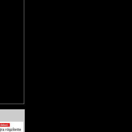
cikkei:
ra rögzítette