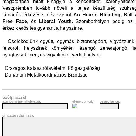
magatartása miatt kihagyja a koncerteket, kárenyhítésr
Veszprémben tovább növeli a teljes készültség szükség
támadók érkezése, név szerint
As Hearts Bleeding, Self 
Free Face
, és
Liberal Youth
. Szombathelyen pedig az
érkezik erősítés gyanánt a helyszínre.
Cselekedjünk együtt, egymás biztonságáért, vigyázzunk 
felsorolt helyszínek környékén lézengő zenerajongó fiat
nyugtassuk meg, és vigyük őket védett helyre!
Országos Katasztrófavélelmi Főigazgatóság
Dunántúli Metálkoordinációs Bizottság
Szólj hozzá!
azonosító (nem kötelező):
ellenőrző kód:
gépeld be ide:
új hozzászólás írása: