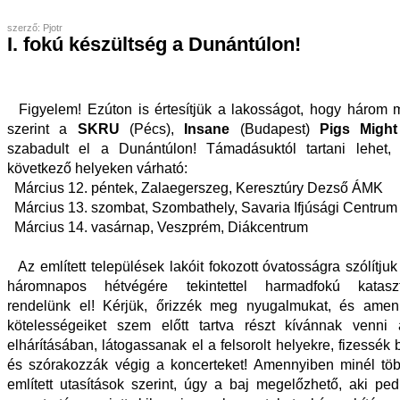
szerző: Pjotr
I. fokú készültség a Dunántúlon!
Figyelem! Ezúton is értesítjük a lakosságot, hogy három 
szerint a
SKRU
(Pécs),
Insane
(Budapest)
Pigs Might
szabadult el a Dunántúlon! Támadásuktól tartani lehet,
következő helyeken várható:
Március 12. péntek, Zalaegerszeg, Keresztúry Dezső ÁMK
Március 13. szombat, Szombathely, Savaria Ifjúsági Centrum
Március 14. vasárnap, Veszprém, Diákcentrum
Az említett települések lakóit fokozott óvatosságra szólítjuk 
háromnapos hétvégére tekintettel harmadfokú katasztró
rendelünk el! Kérjük, őrizzék meg nyugalmukat, és amen
kötelességeiket szem előtt tartva részt kívánnak venni 
elhárításában, látogassanak el a felsorolt helyekre, fizessék
és szórakozzák végig a koncerteket! Amennyiben minél töb
említett utasítások szerint, úgy a baj megelőzhető, aki pedi