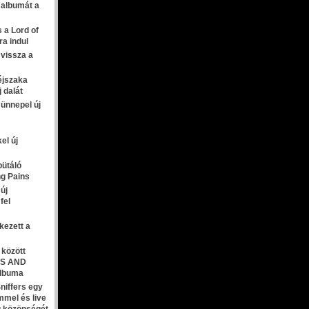
 albumát a
 a Lord of
a indul
r vissza a
 éjszaka
 dalát
ünnepel új
el új
bütáló
g Pains
új
fel
kezett a
 között
YES AND
albuma
niffers egy
mmel és live