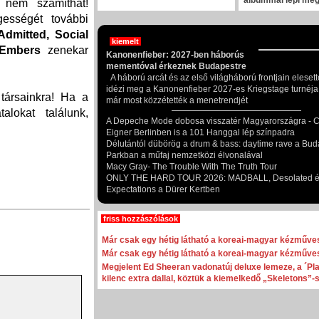
albummal lepi me
e nem számíthat!
ességét további
Admitted, Social
kiemelt
Embers
zenekar
Kanonenfieber: 2027-ben háborús
mementóval érkeznek Budapestre
A háború arcát és az első világháború frontjain elesett
idézi meg a Kanonenfieber 2027-es Kriegstage turnéj
társainkra! Ha a
már most közzétették a menetrendjét
alokat találunk,
A Depeche Mode dobosa visszatér Magyarországra - Ch
Eigner Berlinben is a 101 Hanggal lép színpadra
Délutántól dübörög a drum & bass: daytime rave a Bud
Parkban a műfaj nemzetközi élvonalával
Macy Gray- The Trouble With The Truth Tour
ONLY THE HARD TOUR 2026: MADBALL, Desolated 
Expectations a Dürer Kertben
friss hozzászólások
Már csak egy hétig látható a koreai-magyar kézműves
Már csak egy hétig látható a koreai-magyar kézműves
Megjelent Ed Sheeran vadonatúj deluxe lemeze, a ´Pla
kilenc extra dallal, köztük a kiemelkedő „Skeletons”-