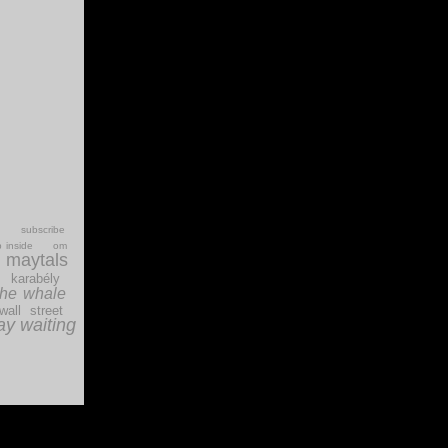
subscribe
 inside
om
e maytals
karabély
the whale
wall street
ay waiting