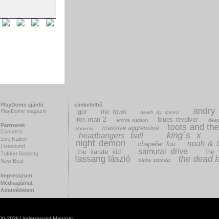
PlayDome ajánló
címkefelhő
andry
PlayDome magazin
igor
the town
death by stereo
iron man 2
blues revolver
emma watson
deep
Partnerek
toots and th
massive aggressive
phoenix
Concerto
king´s x
headbangers ball
Live Nation
night demon
noah & 
chapelier fou
Livesound
samurai drive
the karate kid
the 
Tukker Booking
fassang lászló
the dead l
bárka színház
New Beat
Impresszum
Médiaajánlat
Adatvédelem
000-2026 Underground Magazin