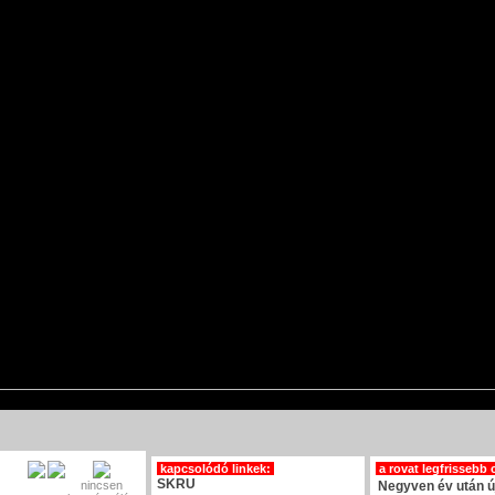
kapcsolódó linkek:
a rovat legfrissebb 
SKRU
nincsen
Negyven év után új