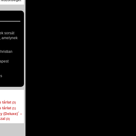
g közönségét
ek sorsát
a, amelynek
ristian
apest
és
 tárlat
(3)
 tárlat
(1)
y (Deluxe)´ –
szal
(3)