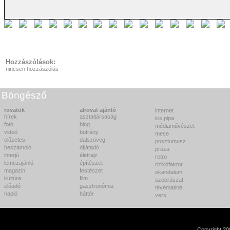
Hozzászólások:
nincsen hozzászólás
Böngésző
rovatok
alrovat ajánló
internet
hírek
asztaltársaság
kis pipa
fotó
blog
médiaművészet
videó
botrány
mese
előzetes
dalszöveg
posztumusz
beszámoló
díjátadó
próza
interjú
életrajz
retro
lemezajánló
építészet
rizikófaktor
magazin
festészet
skandalum
kultúra
film
szobrászat
előadó
gasztronómia
tévématiné
napló
háttér
vers
Copyright 2