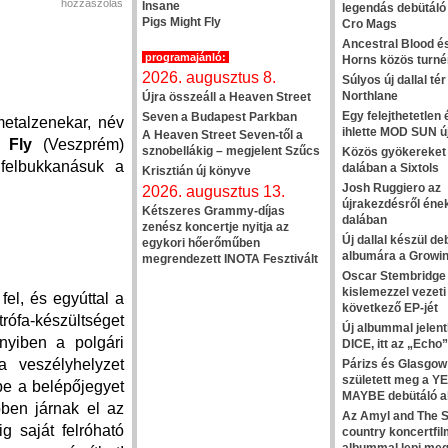
hozzászólás
Insane
legendás debütáló
Pigs Might Fly
Cro Mags
Ancestral Blood és
programajánló:
Horns közös turnér
2026. augusztus 8.
Súlyos új dallal té
Northlane
Újra összeáll a Heaven Street
Egy felejthetetlen
Seven a Budapest Parkban
metalzenekar, név
ihlette MOD SUN új
A Heaven Street Seven-től a
 Fly
(Veszprém)
sznobellákig – megjelent Szűcs
Közös gyökereket 
 felbukkanásuk a
dalában a Sixtols
Krisztián új könyve
Josh Ruggiero az
2026. augusztus 13.
újrakezdésről ének
Kétszeres Grammy-díjas
dalában
zenész koncertje nyitja az
Új dallal készül de
egykori hőerőműben
albumára a Growin
megrendezett INOTA Fesztivált
Oscar Stembridge 
kislemezzel vezeti 
fel, és egyúttal a
következő EP-jét
fa-készültséget
Új albummal jelent
nyiben a polgári
DICE, itt az „Echo”
a veszélyhelyzet
Párizs és Glasgow
született meg a 
 be a belépőjegyet
MAYBE debütáló 
ben járnak el az
Az Amyl and The S
g saját felróható
country koncertfil