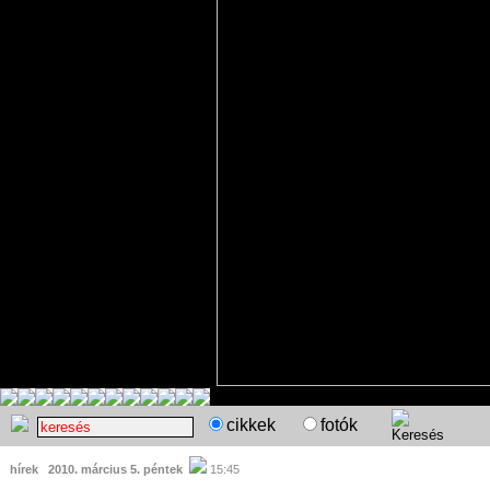
cikkek
fotók
hírek
2010. március 5. péntek
15:45