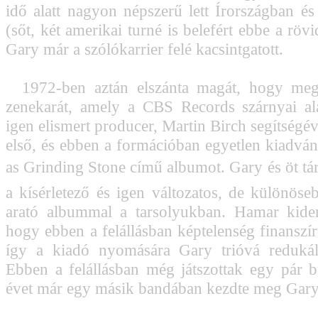
idő alatt nagyon népszerű lett Írországban és
(sőt, két amerikai turné is belefért ebbe a röv
Gary már a szólókarrier felé kacsintgatott.
1972-ben aztán elszánta magát, hogy megal
zenekarát, amely a CBS Records szárnyai al
igen elismert producer, Martin Birch segítségéve
első, és ebben a formációban egyetlen kiadván
as Grinding Stone című albumot. Gary és öt társ
a kísérletező és igen változatos, de különöse
arató albummal a tarsolyukban. Hamar kider
hogy ebben a felállásban képtelenség finanszír
így a kiadó nyomására Gary trióvá redukált
Ebben a felállásban még játszottak egy pár bu
évet már egy másik bandában kezdte meg Gary