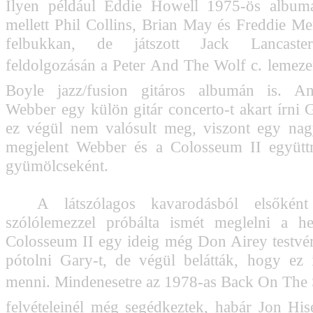
Ilyen például Eddie Howell 1975-ös album
mellett Phil Collins, Brian May és Freddie Me
felbukkan, de játszott Jack Lancaste
feldolgozásán a Peter And The Wolf c. lemez
Boyle jazz/fusion gitáros albumán is. A
Webber egy külön gitár concerto-t akart írni 
ez végül nem valósult meg, viszont egy nag
megjelent Webber és a Colosseum II együt
gyümölcseként.
A látszólagos kavarodásból elsőként
szólólemezzel próbálta ismét meglelni a he
Colosseum II egy ideig még Don Airey testvér
pótolni Gary-t, de végül belátták, hogy ez
menni. Mindenesetre az 1978-as Back On The S
felvételeinél még segédkeztek, habár Jon Hi