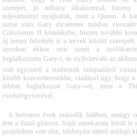
szerepét, jó néhány alkalommal, bizony 
teljesítményt nyújtottak, mint a Queen. A ha
turné után Gary dícséretes módon visszatér
Colosseum II kötelékébe, hiszen további kon
új lemez felvétele is a tervek között szerepelt
azonban ekkor már ismét a szólókarrie
foglalkoztatta Gary-t, és nyilvánvaló az aklima
volt egyszerű a stadionok színpadáról vissz
kisebb koncerttermekbe, ráadásul úgy, hogy a s
többet foglalkozott Gary-vel, mint a Th
csodafegyverével.
A hetvenes évek második felében, amúgy re
érte a fiatal gitárost. Saját zenekarain kívül i
projektben vett rész, többnyire eltérő műfajú 