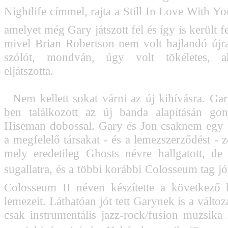
Nightlife címmel, rajta a Still In Love With Yo
amelyet még Gary játszott fel és így is került f
mivel Brian Robertson nem volt hajlandó újra 
szólót, mondván, úgy volt tökéletes, a
eljátszotta.
Nem kellett sokat várni az új kihívásra. G
ben találkozott az új banda alapításán go
Hiseman dobossal. Gary és Jon csaknem egy 
a megfelelő társakat - és a lemezszerződést - 
mely eredetileg Ghosts névre hallgatott, de
sugallatra, és a többi korábbi Colosseum tag 
Colosseum II néven készítette a következő
lemezeit. Láthatóan jót tett Garynek is a változá
csak instrumentális jazz-rock/fusion muzsika i