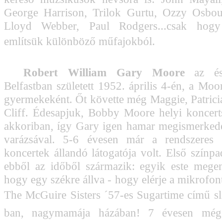
George Harrison, Trilok Gurtu, Ozzy Osbo
Lloyd Webber, Paul Rodgers...csak hogy
említsük különböző műfajokból.
Robert William Gary Moore
az ész
Belfastban született 1952. április 4-én, a Moo
gyermekeként. Őt követte még Maggie, Patricia
Cliff. Édesapjuk, Bobby Moore helyi koncert
akkoriban, így Gary igen hamar megismerkede
varázsával. 5-6 évesen már a rendszeres 
koncertek állandó látogatója volt. Első színpa
ebből az időből származik: egyik este mege
hogy egy székre állva - hogy elérje a mikrofont
The McGuire Sisters ´57-es Sugartime című sl
ban, nagymamája házában! 7 évesen még 