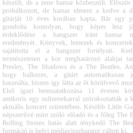
készült, de a zene hamar közbeszólt. Elöször
próbálkozott, de hamar elment a kedve a do
gitárját 10 éves korában kapta. Bár egy pi
gondolta komolyan, hogy képes lesz játs
érdeklődése a hangszer iránt hamar 
eredményét. Könyvek, lemezek és koncertek 
sajátította el a hangszer fortélyait. Ke
természetesen a kor meghatározó alakjai tar
Presley, The Shadows és a The Beatles. Ann
hogy balkezes, a gitárt automatikusan j
használta, hiszen így látta az őt körülvevő muz
Első igazi bemuatatkozása 11 évesen köv
amikoris egy sulizenekarral szórakoztatták a 
aktuális koncert szünetében. Késöbb Little Ga
népszerűvé mint szóló előadó és a főleg The B
Rolling Stones hatás alatt ténykedő The Be
formáció is helyi médiavisszhangot váltott ki.