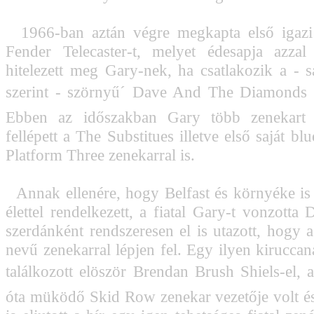
1966-ban aztán végre megkapta első igazi g
Fender Telecaster-t, melyet édesapja azzal
hitelezett meg Gary-nek, ha csatlakozik a - sa
szerint - szörnyű´ Dave And The Diamonds
Ebben az időszakban Gary több zenekart i
fellépett a The Substitues illetve első saját blu
Platform Three zenekarral is.
Annak ellenére, hogy Belfast és környéke is 
élettel rendelkezett, a fiatal Gary-t vonzotta
szerdánként rendszeresen el is utazott, hogy
nevű zenekarral lépjen fel. Egy ilyen kiruccan
találkozott elöször Brendan Brush Shiels-el,
óta müködő Skid Row zenekar vezetője volt é