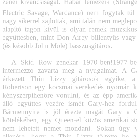
zenei kíváncsiságát. Habár lemezeik (Stran
Electric Savage, Wardance) nem fogytak túl 
nagy sikerrel zajlottak, ami talán nem meglepo
alapító tagon kívül is olyan remek muzsiku
együttesben, mint Don Airey billentyűs vag
(és késöbb John Mole) basszusgitáros.
A Skid Row zenekar 1970-ben!1977-be
intermezzo zavarta meg a nyugalmat. A Ga
érkezett Thin Lizzy gitárosok egyike, a
Robertson egy kocsmai verekedés nyomán ké
kényszerpihenőre vonulni, és az épp amerika
álló együttes vezére ismét Gary-hez fordult
Bármennyire is jól érezte magát Gary a 
kötelékében, egy Queen-el közös amerikai st
nem lehetett nemet mondani. Sokan úgy v
ellenére, hogy a Thin Lizzy töltötte be a