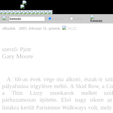
cikkek
fotók
előadók
2005. február 11. péntek
16:22
szerző: Pjotr
Gary Moore
A ´60-as évek vége óta alkotó, észak-ír szül
pályafutása irigylésre méltó. A Skid Row, a Co
a Thin Lizzy zenekarok mellett szólóp
párhuzamosan építette. Első nagy sikere a
listákra került Parisienne Walkways volt, mely