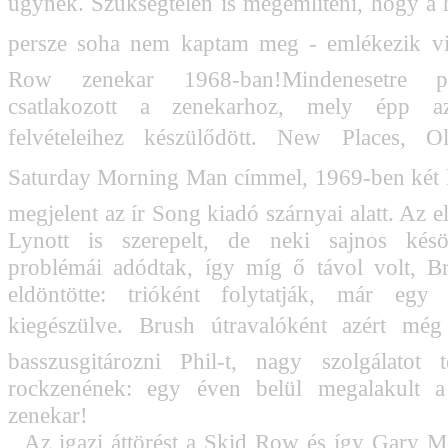
ügynek. Szükségtelen is megemlíteni, hogy a h
persze soha nem kaptam meg - emlékezik vi
Row zenekar 1968-ban!Mindenesetre p
csatlakozott a zenekarhoz, mely épp 
felvételeihez készülődött. New Places, O
Saturday Morning Man címmel, 1969-ben két 
megjelent az ír Song kiadó szárnyai alatt. Az 
Lynott is szerepelt, de neki sajnos kés
problémái adódtak, így míg ő távol volt, B
eldöntötte: trióként folytatják, már egy
kiegészülve. Brush útravalóként azért még
basszusgitározni Phil-t, nagy szolgálatot 
rockzenének: egy éven belül megalakult 
zenekar!
Az igazi áttörést a Skid Row és így Gary M