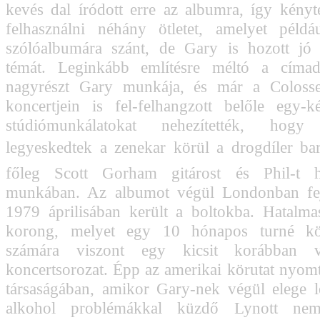
kevés dal íródott erre az albumra, így kényt
felhasználni néhány ötletet, amelyet példá
szólóalbumára szánt, de Gary is hozott jó 
témát. Leginkább említésre méltó a címad
nagyrészt Gary munkája, és már a Coloss
koncertjein is fel-felhangzott belőle egy-k
stúdiómunkálatokat nehezítették, hog
legyeskedtek a zenekar körül a drogdíler bará
főleg Scott Gorham gitárost és Phil-t há
munkában. Az albumot végül Londonban fej
1979 áprilisában került a boltokba. Hatalmas
korong, melyet egy 10 hónapos turné köv
számára viszont egy kicsit korábban 
koncertsorozat. Épp az amerikai körutat nyom
társaságában, amikor Gary-nek végül elege l
alkohol problémákkal küzdő Lynott ne