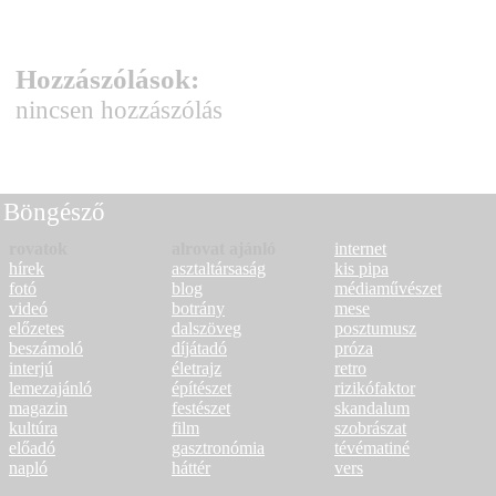
Hozzászólások:
nincsen hozzászólás
Böngésző
rovatok
alrovat ajánló
internet
hírek
asztaltársaság
kis pipa
fotó
blog
médiaművészet
videó
botrány
mese
előzetes
dalszöveg
posztumusz
beszámoló
díjátadó
próza
interjú
életrajz
retro
lemezajánló
építészet
rizikófaktor
magazin
festészet
skandalum
kultúra
film
szobrászat
előadó
gasztronómia
tévématiné
napló
háttér
vers