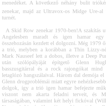
menedéket. A következő néhány bulit trióké
zenekar, majd az Ultravox-os Midge Ure-al 
turnét.
A Skid Row zenekar 1970-ben!A szakítás u
Angelesben maradt és igen hamar egy
összehozásán kezdett el dolgozni. Még 1979 ős
a trió, melyben a korábban a Thin Lizzy-né
Mark Nauseef lett a dobos, illetve a Deep Pur
után szólópályáját építgető Glenn Hugh
basszusgitárral és a rock rajongókat mind
letaglózó hangszálaival. Három dal demója el i
Glenn drogproblémái miatt egyre nehézkesebb
dolgok, így a trió igen hamar befejezte mű
viszont nem akarta feladni terveit, és 
társaságában, valamint két helyi fickóval (Wil