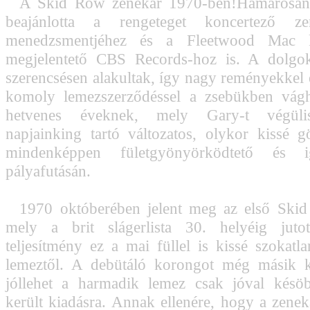
A Skid Row zenekar 1970-ben!Hamarosan 
beajánlotta a rengeteget koncertező zen
menedzsmentjéhez és a Fleetwood Mac k
megjelentető CBS Records-hoz is. A dolgok
szerencsésen alakultak, így nagy reményekkel
komoly lemezszerződéssel a zsebükben vágh
hetvenes éveknek, mely Gary-t végülis 
napjainking tartó változatos, olykor kissé 
mindenképpen fületgyönyörködtető és i
pályafutásán.
1970 októberében jelent meg az első Ski
mely a brit slágerlista 30. helyéig jut
teljesítmény ez a mai füllel is kissé szokatla
lemeztől. A debütáló korongot még másik ke
jóllehet a harmadik lemez csak jóval késö
került kiadásra. Annak ellenére, hogy a zenek