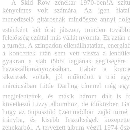
A Skid Row zenekar 1970-ben!A szitu
kényelmes volt számára. Az igen fiata
menedzselő gitárosnak mindössze annyi dol
esténként két órát játszon, minden további
felelősség ezúttal más vállát nyomta. Ez aztán m
a turnén. A színpadon ellenállhatatlan, energi
a koncertek után sem vett vissza a lendüle
gyakran a stáb többi tagjának segítségére 
hazaszállítmányozásában. Habár a konce
sikeresek voltak, jól működött a trió egy
márciusában Little Darling címmel még egy
megjelentettek, és másik három dalt is fel
következő Lizzy albumhoz, de időközben Gar
hogy az önpusztító üzemmódban zajló turné 
irányba, és kisebb feszültségek közepett
zenekarból. A tervezett album végül 1974 ősz