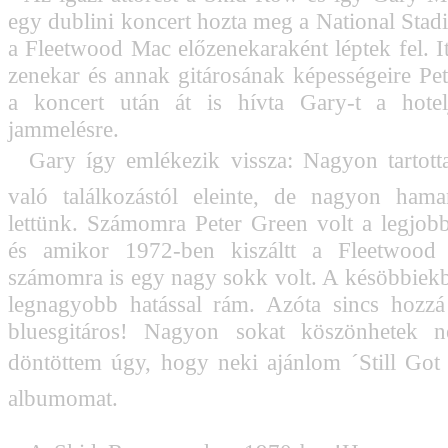
egy dublini koncert hozta meg a National Stad
a Fleetwood Mac előzenekaraként léptek fel. Itt
zenekar és annak gitárosának képességeire Pet
a koncert után át is hívta Gary-t a hotel
jammelésre.
Gary így emlékezik vissza: Nagyon tartott
való találkozástól eleinte, de nagyon hama
lettünk. Számomra Peter Green volt a legjobb
és amikor 1972-ben kiszáltt a Fleetwood
számomra is egy nagy sokk volt. A késöbbiekbe
legnagyobb hatással rám. Azóta sincs hozzá
bluesgitáros! Nagyon sokat köszönhetek ne
döntöttem úgy, hogy neki ajánlom ´Still Got 
albumomat.