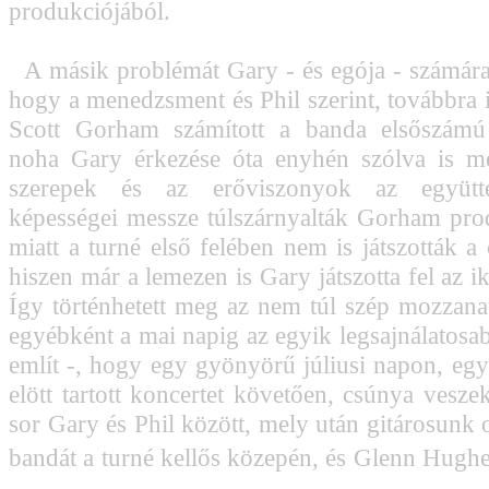
produkciójából.
A másik problémát Gary - és egója - számára a
hogy a menedzsment és Phil szerint, továbbra i
Scott Gorham számított a banda elsőszámú 
noha Gary érkezése óta enyhén szólva is me
szerepek és az erőviszonyok az együtt
képességei messze túlszárnyalták Gorham prod
miatt a turné első felében nem is játszották a 
hiszen már a lemezen is Gary játszotta fel az ik
Így történhetett meg az nem túl szép mozzana
egyébként a mai napig az egyik legsajnálatosa
említ -, hogy egy gyönyörű júliusi napon, eg
elött tartott koncertet követően, csúnya vesze
sor Gary és Phil között, mely után gitárosunk o
bandát a turné kellős közepén, és Glenn Hughes