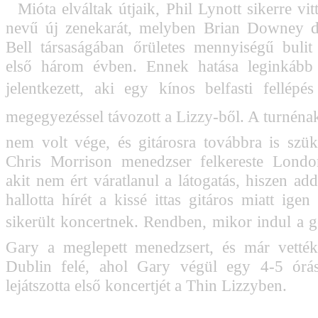
Mióta elváltak útjaik, Phil Lynott sikerre vit
nevű új zenekarát, melyben Brian Downey d
Bell társaságában őrületes mennyiségű bulit 
első három évben. Ennek hatása leginkább 
jelentkezett, aki egy kínos belfasti fellépés
megegyezéssel távozott a Lizzy-ből. A turnéna
nem volt vége, és gitárosra továbbra is szük
Chris Morrison menedzser felkereste Londo
akit nem ért váratlanul a látogatás, hiszen ad
hallotta hírét a kissé ittas gitáros miatt igen
sikerült koncertnek. Rendben, mikor indul a g
Gary a meglepett menedzsert, és már vették
Dublin felé, ahol Gary végül egy 4-5 órá
lejátszotta első koncertjét a Thin Lizzyben.