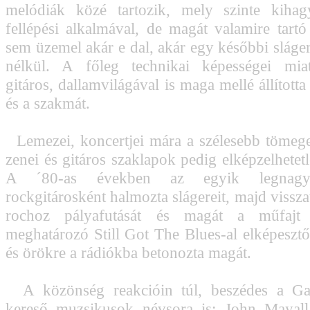
melódiák közé tartozik, mely szinte kihagy
fellépési alkalmával, de magát valamire tartó
sem üzemel akár e dal, akár egy későbbi sláge
nélkül. A főleg technikai képességei miat
gitáros, dallamvilágával is maga mellé állított
és a szakmát.
Lemezei, koncertjei mára a szélesebb tömegek
zenei és gitáros szaklapok pedig elképzelhetet
A ´80-as években az egyik legnagy
rockgitárosként halmozta slágereit, majd vissza
rochoz pályafutását és magát a műfajt
meghatározó Still Got The Blues-al elképesztő 
és örökre a rádiókba betonozta magát.
A közönség reakcióin túl, beszédes a Gar
kereső muzsikusok névsora is: John Mayall