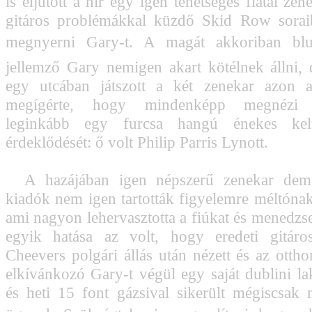
is eljutott a hír egy igen tehetséges fiatal zen
gitáros problémákkal küzdő Skid Row soraib
megnyerni Gary-t. A magát akkoriban blue
jellemző Gary nemigen akart kötélnek állni,
egy utcában játszott a két zenekar azon a
megígérte, hogy mindenképp megnézi fe
leginkább egy furcsa hangú énekes kelt
érdeklődését: ő volt Philip Parris Lynott.
A hazájában igen népszerű zenekar demó 
kiadók nem igen tartották figyelemre méltón
ami nagyon lehervasztotta a fiúkat és menedzs
egyik hatása az volt, hogy eredeti gitáro
Cheevers polgári állás után nézett és az ottho
elkívánkozó Gary-t végül egy saját dublini lak
és heti 15 font gázsival sikerült mégiscsak