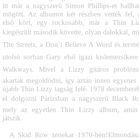
itt már a nagyszerű Simon Phillips-et hallh
mögött. Az albumot két részben vették fel, 
első kört, egy rockosabb, már a Thin Liz
kiegészült második követte, olyan dalokkal, mi
The Streets, a Don´t Believe A Word és term
utolsó sorban Gary első igazi kislemezsikere 
Walkways. Mivel a Lizzy gitáros problé
akartak megoldódni, így aztán innen egyenes ú
újabb Thin Lizzy tagság felé. 1978 december
el dolgozni Párizsban a nagyszerű Black R
mely az egyetlen Thin Lizzy album, amin
játszik.
A Skid Row zenekar 1970-ben!Elmondása s