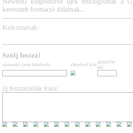
Newton) kiegészülve újra nekiugrottak a G
keresztelt formáció dalainak...
Kulcsszavak:
Gary Moore
Szólj hozzá!
gépeld be
azonosító (nem kötelező):
ellenőrző kód:
ide:
új hozzászólás írása: