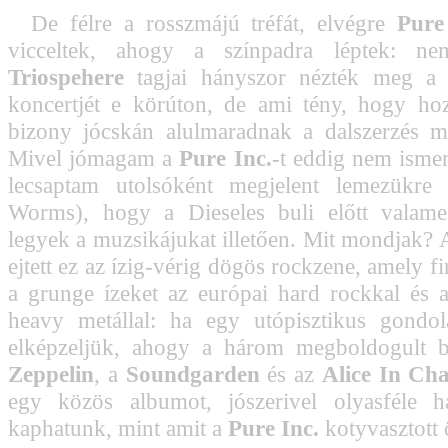
De félre a rosszmájú tréfát, elvégre
Pure
vicceltek, ahogy a színpadra léptek: n
Triospehere
tagjai hányszor nézték meg a 
koncertjét e körúton, de ami tény, hogy ho
bizony jócskán alulmaradnak a dalszerzés m
Mivel jómagam a
Pure Inc.
-t eddig nem isme
lecsaptam utolsóként megjelent lemezükre 
Worms), hogy a Dieseles buli előtt valame
legyek a muzsikájukat illetően. Mit mondjak? 
ejtett ez az ízig-vérig dögös rockzene, amely 
a grunge ízeket az európai hard rockkal és a 
heavy metállal: ha egy utópisztikus gondol
elképzeljük, ahogy a három megboldogult 
Zeppelin
, a
Soundgarden
és az
Alice In Cha
egy közös albumot, jószerivel olyasféle ha
kaphatunk, mint amit a
Pure Inc.
kotyvasztott 