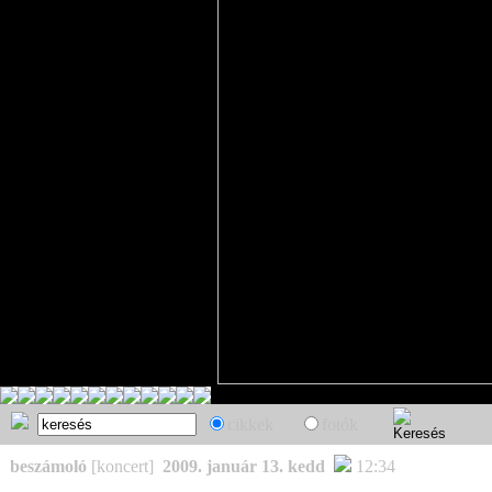
cikkek
fotók
beszámoló
[koncert]
2009. január 13. kedd
12:34