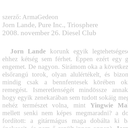
szerző: ArmaGedeon
Jorn Lande, Pure Inc., Triosphere
2008. november 26. Diesel Club
Jorn Lande
korunk egyik legtehetséges
ehhez kétség sem férhet. Éppen ezért egy g
engemet. De nagyon. Sirámom oka a következ
elsőrangú torok, olyan alulértékelt, és bi
mindig csak a bennfentesek körében ok
remegést. Ismeretlenségét mindössze annak
hogy egyik zenekarában sem tudott sokáig me
nehéz természet volna, mint
Yingwie Ma
mellett senki nem képes megmaradni? a d
fordított: a gitármágus maga dobálta ki b