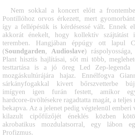
Nem sokkal a koncert előtt a frontember
Pontillóhoz orvos érkezett, mert gyomorbánt
így a fellépésük is kérdésessé vált. Ennek el
akkorát énekelt, hogy kollektív szájtátást 
teremben. Hangjában éppúgy ott lapul Ch
(
Soundgarden
,
Audioslave
) ráspolyossága,
Plant hisztis hajlításai, sőt mi több, meglehe
testtartása is a jó öreg Led Zep-legenda 
mozgáskultúrájára hajaz. Ennélfogva Gia
sárkányfogakkal kivert bőrszvetterbe bújt
imígyen igen furán festett, amikor egys
hardcore-üvöltésekre ragadtatta magát, a teljes
bekapva. Az a jelenet pedig végtelenül emberi 
kilazult cipőfűzőjét éneklés közben köt
akrobatikus mozdulatsorral, egy lábon eg
Profizmus.