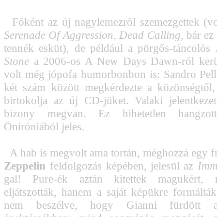
Főként az új nagylemezről szemezgettek (v
Serenade Of Aggression
,
Dead Calling
, bár e
tennék esküt), de például a pörgős-táncolós
Stone
a 2006-os A New Days Dawn-ról kerül
volt még jópofa humorbonbon is: Sandro Pelle
két szám között megkérdezte a közönségtől,
birtokolja az új CD-jüket. Valaki jelentkeze
bizony megvan. Ez hihetetlen hangzot
Öniróniából jeles.
A hab is megvolt ama tortán, méghozzá egy f
Zeppelin
feldolgozás képében, jelesül az
Imm
gal! Pure-ék aztán kitettek magukért,
eljátszották, hanem a saját képükre formálták 
nem beszélve, hogy Gianni fürdött a