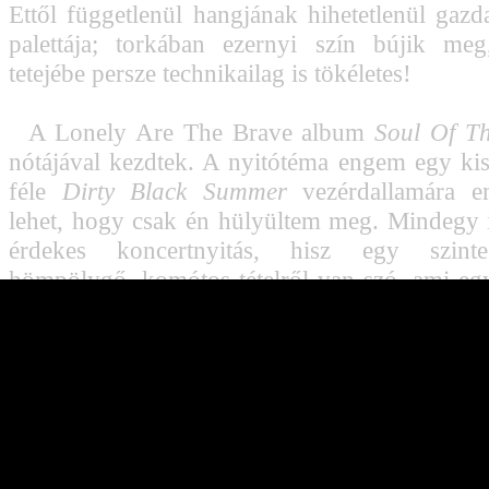
Ettől függetlenül hangjának hihetetlenül gazd
palettája; torkában ezernyi szín bújik me
tetejébe persze technikailag is tökéletes!
A Lonely Are The Brave album
Soul Of T
nótájával kezdtek. A nyitótéma engem egy ki
féle
Dirty Black Summer
vezérdallamára em
lehet, hogy csak én hülyültem meg. Mindegy
érdekes koncertnyitás, hisz egy szin
hömpölygő, komótos tételről van szó, ami egy
lemez egyik legjobbja! (Bár halkan megs
Lonely korong nálam a leggyengébb láncs
életműben.) Már az elején feltűnt, hogy 
mennyire énekpárti;
Jorn
oroszlánüvölté
megbillent a poharakban. A
Shadow People
fo
korrekt hard rock szám a 80-as évek szellem
Whitesnake
annakidején efféle nótákkal pak