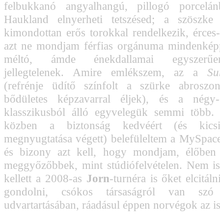
felbukkanó angyalhangú, pillogó porcelán
Haukland elnyerheti tetszésed; a szöszke
kimondottan erős torokkal rendelkezik, érces
azt ne mondjam férfias orgánuma mindenképp
méltó, ámde énekdallamai egyszerűe
jellegtelenek. Amire emlékszem, az a
Su
(refrénje üdítő színfolt a szürke abrosz
bődületes képzavarral éljek), és a nég
klasszikusból álló egyvelegük semmi több. 
közben a biztonság kedvéért (és kic
megnyugtatása végett) belefüleltem a MySpace
és bizony azt kell, hogy mondjam, élőbe
meggyőzőbbek, mint stúdiófelvételen. Nem is
kellett a 2008-as
Jorn
-turnéra is őket elcitál
gondolni, csókos társaságról van s
udvartartásában, ráadásul éppen norvégok az i