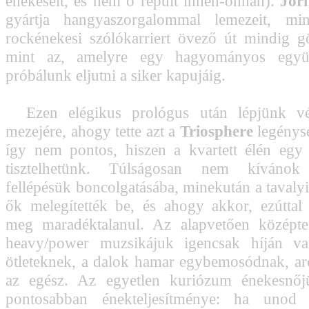
énekeseit, és nem ő repült innen-onnan).
Jor
gyártja hangyaszorgalommal lemezeit, mi
rockénekesi szólókarriert övező út mindig 
mint az, amelyre egy hagyományos együtt
próbálunk eljutni a siker kapujáig.
Ezen elégikus prológus után lépjünk vég
mezejére, ahogy tette azt a
Triosphere
legénysé
így nem pontos, hiszen a kvartett élén egy
tisztelhetünk. Túlságosan nem kívánok 
fellépésük boncolgatásába, minekután a tavaly
ők melegítették be, és ahogy akkor, ezútta
meg maradéktalanul. Az alapvetően középt
heavy/power muzsikájuk igencsak híján va
ötleteknek, a dalok hamar egybemosódnak, ar
az egész. Az egyetlen kuriózum énekesnőj
pontosabban énekteljesítménye: ha unod 