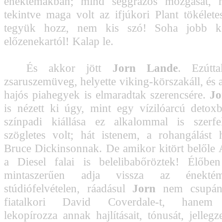
énektémákban; mind seggrázós mozgását, 
tekintve maga volt az ifjúkori Plant tökélete
tegyük hozz, nem kis szó! Soha jobb ko
előzenekartól! Kalap le.
És akkor jött
Jorn Lande
. Ezútt
zsaruszemüveg, helyette viking-körszakáll, és 
hajós piahegyek is elmaradtak szerencsére.
Jo
is nézett ki úgy, mint egy vízilóarcú detoxb
színpadi kiállása ez alkalommal is szerfel
szögletes volt; hát istenem, a rohangálást
Bruce Dickinsonnak. De amikor kitört belől
a Diesel falai is belelibabőröztek! Élőbe
mintaszerűen adja vissza az énektém
stúdiófelvételen, ráadásul
Jorn
nem csupán
fiatalkori David Coverdale-t, hanem 
lekopírozza annak hajlításait, tónusát, jellegzet