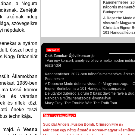
Kanonenfieber: 2
jában, a Negura
háborús mementóv
tudásnak. Zenéjük
Budapestre
k lakóinak rideg
A Depeche Mode 
visszatér Magyaro
ilága, szövegeikre
Christian Eigner B
yi népdalok.
101 Hanggal lép s
zenekar a nyáron
ult, ősszel pedig
kiemelt
Csík Zenekar Újévi koncertje
és Nagy Britanniát
Van egy koncert, amely évről évre méltó módon indítja
esztendőt
Kanonenfieber: 2027-ben háborús mementóval érkezn
sült Államokban
Budapestre
enekart 1989-ben
A Depeche Mode dobosa visszatér Magyarországra - Ch
Eigner Berlinben is a 101 Hanggal lép színpadra
k ma lassú, komor
Délutántól dübörög a drum & bass: daytime rave a Bud
kkal és váratlan
Parkban a műfaj nemzetközi élvonalával
k és riffek közt.
Macy Gray- The Trouble With The Truth Tour
ató éneke teszi
friss hozzászólások
bus technikája.
Suicidal Angels, Fusion Bomb, Crimson Fire
(6)
ít majd. A
Vesna
Már csak egy hétig látható a koreai-magyar kézműves