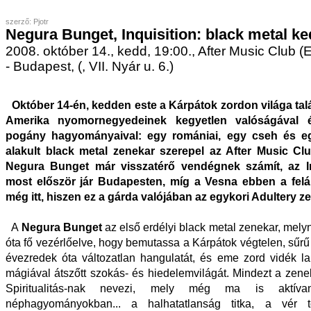
szerző: Pjotr
Negura Bunget, Inquisition: black metal k
2008. október 14., kedd, 19:00., After Music Club 
- Budapest, (, VII. Nyár u. 6.)
Október 14-én, kedden este a Kárpátok zordon világa tal
Amerika nyomornegyedeinek kegyetlen valóságával 
pogány hagyományaival: egy romániai, egy cseh és 
alakult black metal zenekar szerepel az After Music Cl
Negura Bunget már visszatérő vendégnek számít, az In
most először jár Budapesten, míg a Vesna ebben a felá
még itt, hiszen ez a gárda valójában az egykori Adultery z
A
Negura Bunget
az első erdélyi black metal zenekar, mel
óta fő vezérlőelve, hogy bemutassa a Kárpátok végtelen, sűrű
évezredek óta változatlan hangulatát, és eme zord vidék lak
mágiával átszőtt szokás- és hiedelemvilágát. Mindezt a zenek
Spiritualitás-nak nevezi, mely még ma is aktí
néphagyományokban... a halhatatlanság titka, a vér 