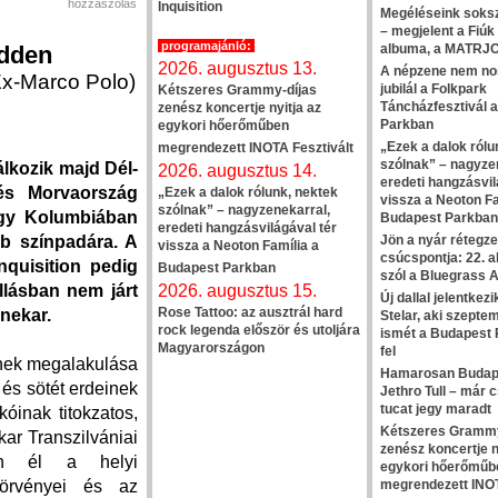
hozzászólás
Inquisition
Megéléseink soksz
– megjelent a Fiúk
programajánló:
edden
albuma, a MATRJ
2026. augusztus 13.
A népzene nem nos
(Ex-Marco Polo)
jubilál a Folkpark
Kétszeres Grammy-díjas
Táncházfesztivál 
zenész koncertje nyitja az
Parkban
egykori hőerőműben
„Ezek a dalok rólu
megrendezett INOTA Fesztivált
szólnak” – nagyze
álkozik majd Dél-
2026. augusztus 14.
eredeti hangzásvil
és Morvaország
„Ezek a dalok rólunk, nektek
vissza a Neoton Fa
szólnak” – nagyzenekarral,
egy Kolumbiában
Budapest Parkban
eredeti hangzásvilágával tér
Jön a nyár rétegze
ub színpadára. A
vissza a Neoton Família a
csúcspontja: 22. 
quisition pedig
Budapest Parkban
szól a Bluegrass A
2026. augusztus 15.
llásban nem járt
Új dallal jelentkez
Rose Tattoo: az ausztrál hard
enekar.
Stelar, aki szept
rock legenda először és utoljára
ismét a Budapest 
Magyarországon
fel
ynek megalakulása
Hamarosan Budap
 és sötét erdeinek
Jethro Tull – már
tucat jegy maradt
óinak titokzatos,
Kétszeres Grammy
ar Transzilvániai
zenész koncertje n
van él a helyi
egykori hőerőműb
megrendezett INOT
törvényei és az