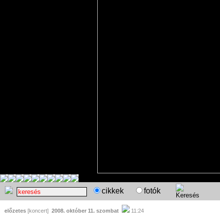
cikkek
fotók
előzetes
[koncert]
2008. október 11. szombat
11:24