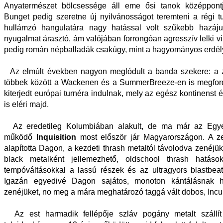
Anyatermészet bölcsessége áll eme ősi tanok középpont
Bunget pedig szeretne új nyilvánosságot teremteni a régi 
hullámzó hangulatára nagy hatással volt szűkebb hazáju
nyugalmat árasztó, ám valójában forrongóan agresszív lelki v
pedig román népballadák csakúgy, mint a hagyományos erdél
Az elmúlt években nagyon meglódult a banda szekere: a 
többek között a Wackenen és a SummerBreeze-en is megford
kiterjedt európai turnéra indulnak, mely az egész kontinenst 
is eléri majd.
Az eredetileg Kolumbiában alakult, de ma már az Egye
működő
Inquisition
most először jár Magyarországon. A z
alapította Dagon, a kezdeti thrash metaltól távolodva zenéjü
black metalként jellemezhető, oldschool thrash hatáso
tempóváltásokkal a lassú részek és az ultragyors blastbeate
Igazán egyedivé Dagon sajátos, monoton kántálásnak h
zenéjüket, no meg a mára meghatározó taggá vált dobos, Incu
Az est harmadik fellépője szláv pogány metalt száll