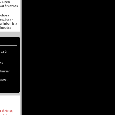
027-ben
al érkeznek
dobosa
rszágra -
erlinben is a
zínpadra
 az új
ek
ristian
apest
 tárlat
(3)