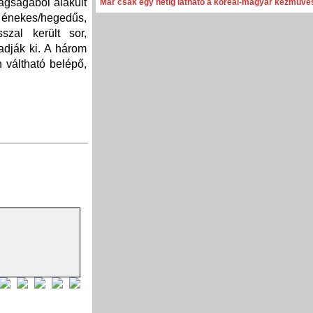
tagságából alakult
Már csak egy hétig látható a koreai-magyar kézműves
 énekes/hegedűs,
szal került sor,
dják ki. A három
 váltható belépő,