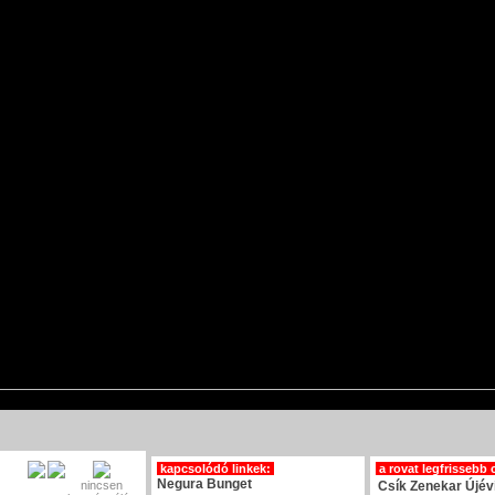
kapcsolódó linkek:
a rovat legfrissebb 
Negura Bunget
nincsen
Csík Zenekar Újév