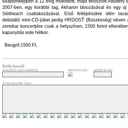
tulajdonképpen a 12 évig működött, majd feloszlott Adultery 
2007-ben, egy korábbi tag, Akharon távozásával és egy új
Séitheach csatlakozásával. Első fellépésükre idén tavas
debütáló mini-CD-jüket pedig HRDOSŤ (Büszkeség) néven a
zenekar koncertjére csak a helyszínen, 1500 forint ellenében
kapunyitás este hétkor.
Beugró:1500 Ft.
Szólj hozzá!
azonosító (nem kötelező):
ellenőrző kód:
gépeld be ide:
új hozzászólás írása: