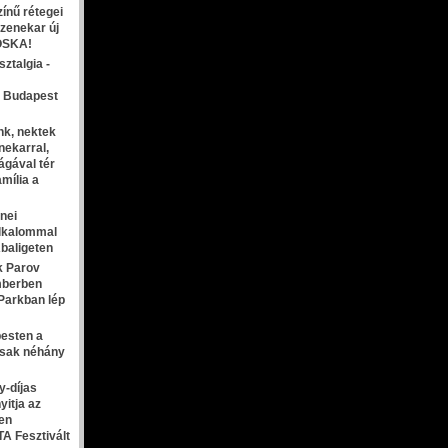
ínű rétegei
 zenekar új
OSKA!
ztalgia -
a Budapest
nk, nektek
nekarral,
ágával tér
mília a
nei
alkalommal
baligeten
ik Parov
emberben
Parkban lép
esten a
 csak néhány
-díjas
yitja az
en
A Fesztivált