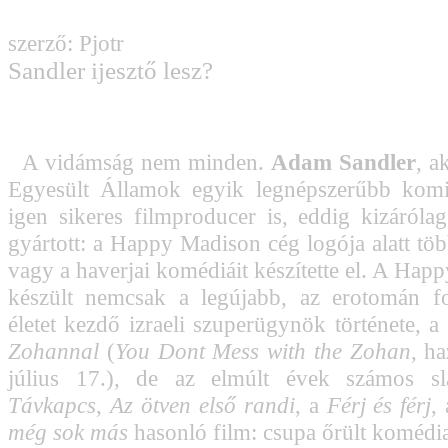
szerző: Pjotr
Sandler ijesztő lesz?
A vidámság nem minden.
Adam Sandler
, a
Egyesült Államok egyik legnépszerűbb kom
igen sikeres filmproducer is, eddig kizárólag
gyártott: a Happy Madison cég logója alatt töb
vagy a haverjai komédiáit készítette el. A Hap
készült nemcsak a legújabb, az erotomán fo
életet kezdő izraeli szuperügynök története, a
Zohannal
(
You Dont Mess with the Zohan
, h
július 17.), de az elmúlt évek számos slá
Távkapcs
,
Az ötven első randi
, a
Férj és férj
,
még sok más
hasonló film: csupa őrült komédi