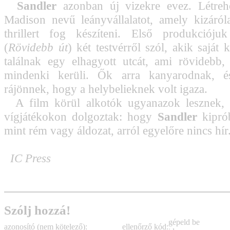
Sandler
azonban új vizekre evez. Létreh
Madison nevű leányvállalatot, amely kizáról
thrillert fog készíteni. Első produkció
(
Rövidebb út
) két testvérről szól, akik saját
találnak egy elhagyott utcát, ami rövidebb,
mindenki kerüli. Ők arra kanyarodnak, é
rájönnek, hogy a helybelieknek volt igaza.
A film körül alkotók ugyanazok lesznek, 
vígjátékokon dolgoztak: hogy
Sandler
kiprób
mint rém vagy áldozat, arról egyelőre nincs hír
IC Press
Szólj hozzá!
gépeld be
azonosító (nem kötelező):
ellenőrző kód: