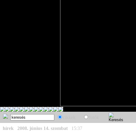
cikkek
fotók
hírek
2008. június 14. szombat
15:37