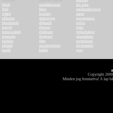
rovatok
alrovat ajánló
internet
hírek
asztaltársaság
kis pipa
fotó
blog
médiaművészet
videó
botrány
mese
előzetes
dalszöveg
posztumusz
beszámoló
díjátadó
próza
interjú
életrajz
retro
lemezajánló
építészet
rizikófaktor
magazin
festészet
skandalum
kultúra
film
szobrászat
előadó
gasztronómia
tévématiné
napló
háttér
vers
m
Copyright 200
Minden jog fenntartva! A lap bá