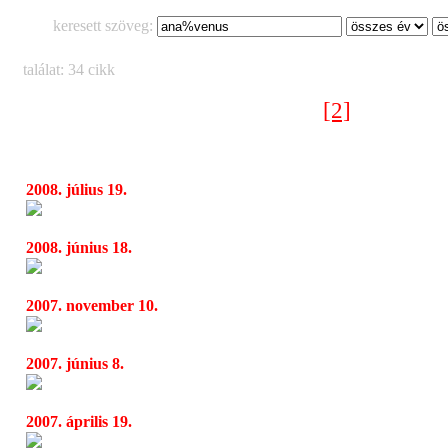
keresett szöveg:
találat: 34 cikk
[2]
[1]
< Előző oldal
2008. július 19.
Sziget 2008 - Nem csak zene
12:12
2008. június 18.
Múzeumok éjszakája a Millenárison és Buda
15:56
2007. november 10.
HIM – Venus Doom
14:30
2007. június 8.
Új HIM album hamarosan
11:14
2007. április 19.
A Nap sötét oldalán - Kentaur és a Mátyás A
11:24