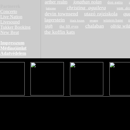
aether realm
jonathan nolan
don gatto
i
Partnerek
christina aguilera
vam des
halocene
Concerto
devin townsend
utazó rajziskola
qu
Live Nation
lagerstein
winters bane
t
black foxxes
revamp
Livesound
chalaban
sigh
olivia wil
the 69 eyes
Tukker Booking
the koffin kats
New Beat
Impresszum
Médiaajánlat
Adatvédelem