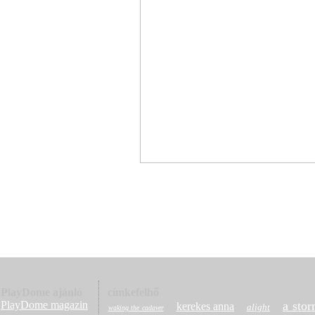
PlayDome ajánló
címkefelhő
PlayDome magazin
a stor
kerekes anna
alight
waking the cadaver