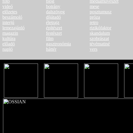
fotó
blog
médiaművészet
videó
botrány
mese
előzetes
dalszöveg
posztumusz
beszámoló
díjátadó
próza
interjú
életrajz
retro
lemezajánló
építészet
rizikófaktor
magazin
festészet
skandalum
kultúra
film
szobrászat
előadó
gasztronómia
tévématiné
napló
háttér
vers