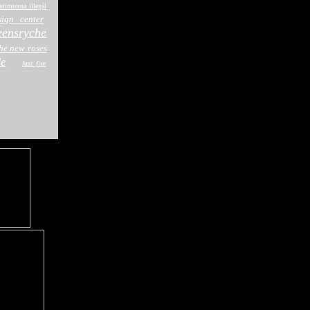
ntimtorna illegál
ign center
eensryche
he new roses
de
fast five