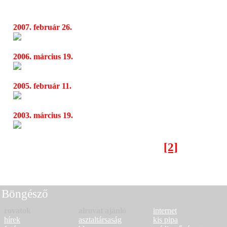
az Almássy téren
2007. február 26.
Therion, Grave Digger, Sabaton
13:53
2006. március 19.
John Cale
14:32
2005. február 11.
Insipid
13:50
2003. március 19.
Backpackers´ Spring Festival III
15:21
[2]
[1]
< Előző oldal
Böngésző
rovatok
alrovat ajánló
internet
hírek
asztaltársaság
kis pipa