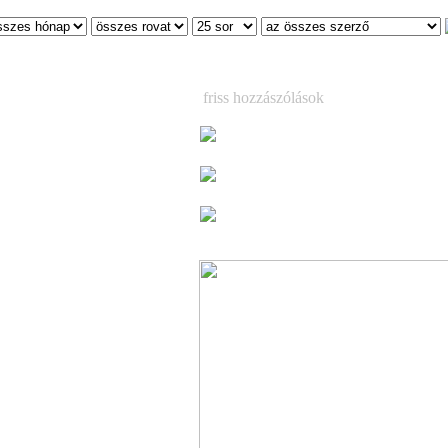
friss hozzászólások
Suicidal Angels, Fusion Bomb, C
Fire
(6)
Már csak egy hétig látható a korea
magyar kézműves tárlat
(3)
Már csak egy hétig látható a korea
magyar kézműves tárlat
(1)
pesten
ttila Band koncertje