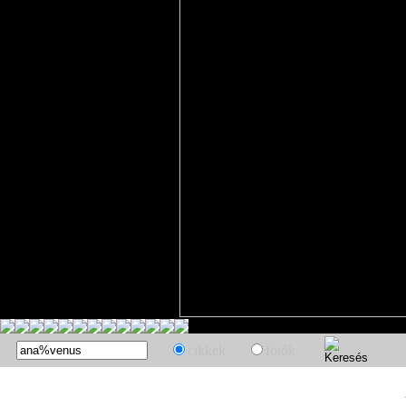
cikkek
fotók