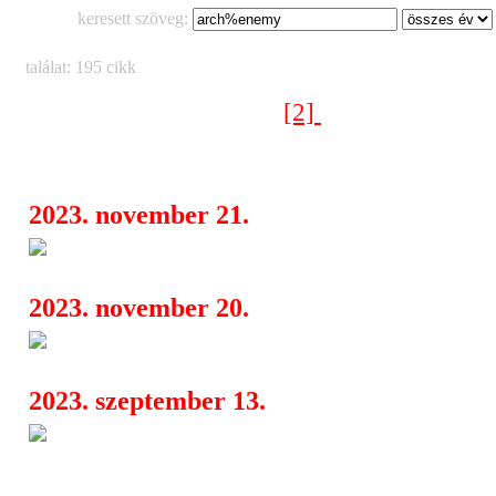
keresett szöveg:
találat: 195 cikk
[2]
[1]
[3]
[4]
[5]
[6]
[7]
[8]
< Előző oldal
Következő oldal >
2023. november 21.
Arch Enemy + In Flames + So
06:49
2023. november 20.
Insomnium, In Mourning, Kva
16:31
2023. szeptember 13.
Megjelent a Casketgarden “Th
02:13
Soul of Mine” című albumának újrak