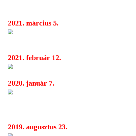
Bonnet-féle verziójába
2021. március 5.
Így játssza a The Immortal-t 
06:53
Enemy tagok Black Earth projetkje
2021. február 12.
Jeff Loomis nem unatkozik
08:08
2020. január 7.
The Night Flight Orchestra: da
08:14
klippremier a márciusban Budapeste
zenekartól
2019. augusztus 23.
FEZEN ´19