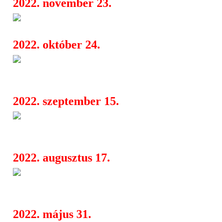
2022. november 23.
U.D.O., Existance
05:05
2022. október 24.
Vikings & Lionhearts Tour 20
12:32
Amarth, Machine Head, The Halo Eff
2022. szeptember 15.
Michael Amott (Arch Enemy) 
07:34
éneklős-hörgős bandákért
2022. augusztus 17.
Lamb Of God, Kreator, Cattle 
12:14
Blood Incantation, Vended
2022. május 31.