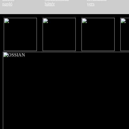
napló
háttér
vers