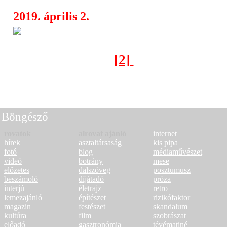
2019. április 2.
Érkezik az Arch Enemy a FE
03:50
[2]
[1]
[3]
[4]
[5]
[6]
[7]
[
< Előző oldal
Következő o
Böngésző
rovatok
alrovat ajánló
internet
hírek
asztaltársaság
kis pipa
fotó
blog
médiaművészet
videó
botrány
mese
előzetes
dalszöveg
posztumusz
beszámoló
díjátadó
próza
interjú
életrajz
retro
lemezajánló
építészet
rizikófaktor
magazin
festészet
skandalum
kultúra
film
szobrászat
előadó
gasztronómia
tévématiné