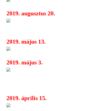
10:24
2019. augusztus 20.
Human Target EU/UK Tour 202
16:31
Murder, Carnifex
2019. május 13.
Retro záróra a FEZEN-en
16:27
2019. május 3.
Retro záróra a FEZEN-en: Mo
08:15
Korda György-Balázs Klári és NECC
Székesfehárváron
2019. április 15.
Bill és Hobo együtt a FEZEN-
14:58