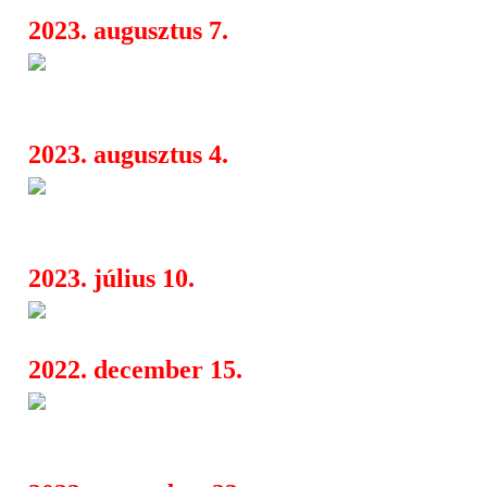
2023. augusztus 7.
Album megjelenés előtt a The 
08:38
Portrait
2023. augusztus 4.
Kreator, Biohazard, Terror, Sa
01:33
Remorse, A.M.D., Archaic
2023. július 10.
Új Casketgarden kislemez jele
04:55
2022. december 15.
Amorphis, Eluveitie, Dark Tran
05:07
To Obscurity