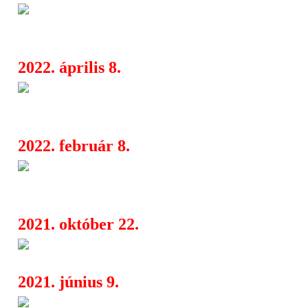
Helloween: új videóklip Alissa
09:03
zal
2022. április 8.
Esperfall: megjelent az Origin
08:43
lemez, itt van róla egy dal
2022. február 8.
Új dallal rukkolt elő az Arch 
04:48
Handshake With Hell
2021. október 22.
Arch Enemy: négy év után új d
10:26
2021. június 9.
Jeff Loomis beszállt az Alcat
09:09