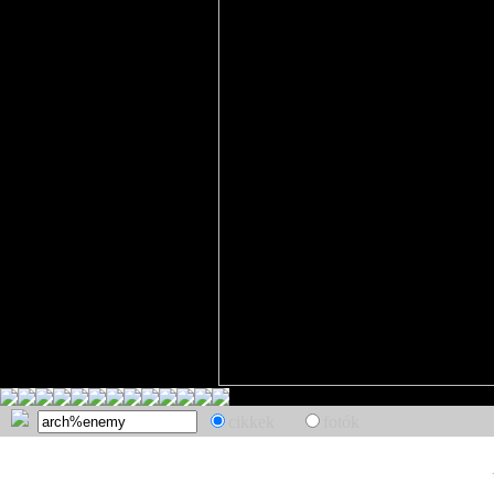
cikkek
fotók