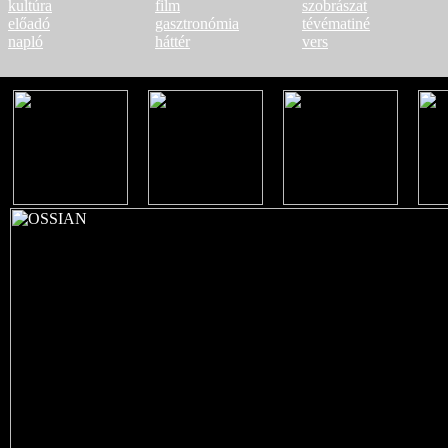
kultúra
film
szobrászat
előadó
gasztronómia
tévématiné
napló
háttér
vers