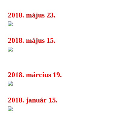
2018. május 23.
Szentendrei Teátrum és Nyár 
05:24
2018. május 15.
Acéphale - Nemzetközi kiállítá
17:18
Quarter Budapestben
2018. március 19.
TRIP Hajó március - április h
12:34
2018. január 15.
CSEH TAMÁS 75 - Cseh Tamás
04:20
Géza és Másik János dalai a születésn
emlékkoncerten