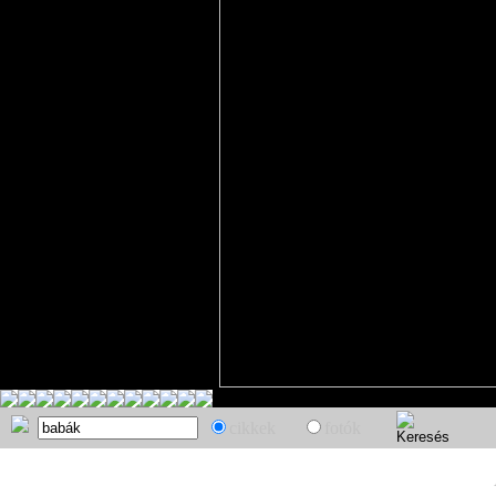
cikkek
fotók