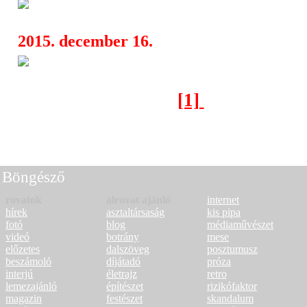
Budaörs Fesztivál 2016
04:42
2015. december 16.
WAMP - A kedvenc karácsonyi
16:19
[1]
[2]
[3]
[4]
Következő oldal >
Böngésző
rovatok
alrovat ajánló
internet
hírek
asztaltársaság
kis pipa
fotó
blog
médiaművészet
videó
botrány
mese
előzetes
dalszöveg
posztumusz
beszámoló
díjátadó
próza
interjú
életrajz
retro
lemezajánló
építészet
rizikófaktor
magazin
festészet
skandalum