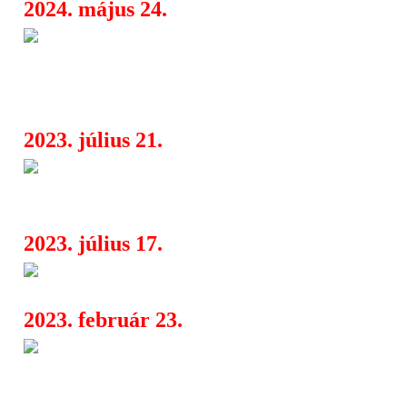
2024. május 24.
Tönkretesszük a barbibabákat 
07:50
Analog Balaton, 6363, Lusta Geri és 
veretős közreműködése
2023. július 21.
Barbie rózsaszínbe borította B
09:08
belvárosát
2023. július 17.
Rammstein
05:30
2023. február 23.
3Sti Hurrá! - Időket dúdolva, di
07:19
kiadás