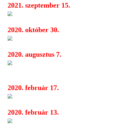
2021. szeptember 15.
Mi (nem) hiányzik Erzsébetvá
06:16
2020. október 30.
Bemutatja Babáját az Audiopo
06:50
2020. augusztus 7.
Kylfingar: a felújított Istenek
08:30
készült friss videoklip
2020. február 17.
Civil Ház aktiuál
04:02
2020. február 13.
Óbudai Kulturális Központ má
04:21
eseményei