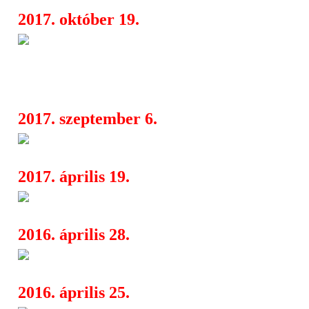
2017. október 19.
A Get Closer világsztárokat ho
04:33
Magyarországra a 2017/2018-as nemz
koncertprogram
2017. szeptember 6.
CSEH TAMÁS 75
04:39
2017. április 19.
20. Budaörs Fesztivál
06:28
2016. április 28.
Yellow Spots hírek
17:09
2016. április 25.