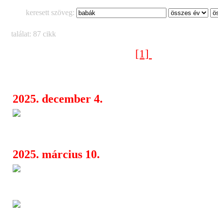
keresett szöveg:
találat: 87 cikk
[1]
[2]
[3]
[4]
Következő oldal >
2025. december 4.
Moby visszatér Budapestre - ú
13:07
hallhatjuk az elektronikus zene ikonik
2025. március 10.
A The Pretty Wild új slágere h
08:01
Button Eyes
LENDÜLETBEN – A Fitos Dezs
06:20