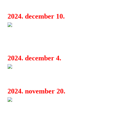
jubileumi kiállítása
2024. december 10.
Táncolj még! Megújul a Csini
06:15
Táncdalfesztivál - Kulka János és Jank
fellép
2024. december 4.
Kiteljesedett a Kordbársony-ér
09:16
látott a 6363 zenekar idei második EP
2024. november 20.
Cseh Tamás és Bereményi Géz
06:38
felölelő zenés esttel készül a Thália S
a Fehér Babák!