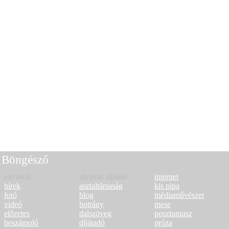
Böngésző
rovatok
alrovat ajánló
internet
hírek
asztaltársaság
kis pipa
fotó
blog
médiaművészet
videó
botrány
mese
előzetes
dalszöveg
posztumusz
beszámoló
díjátadó
próza