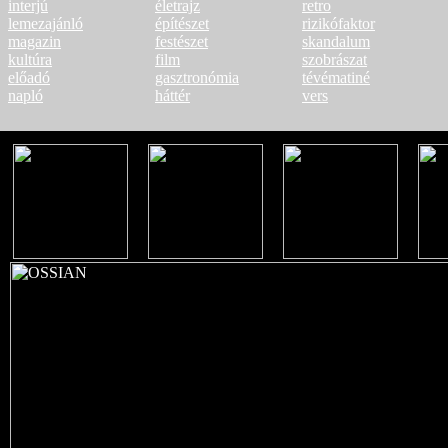
interjú
életrajz
retro
lemezajánló
építészet
rizikófaktor
magazin
festészet
skandalum
kultúra
film
szobrászat
előadó
gasztronómia
tévématiné
napló
háttér
vers