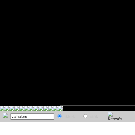
cikkek
fotók