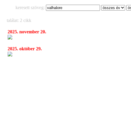
keresett szöveg:
találat: 2 cikk
2025. november 20.
Aephanemer, Valhalore, Dark Oath
13:16
2025. október 29.
Aephanemer, Valhalore, Dark Oath a Durer
18:08