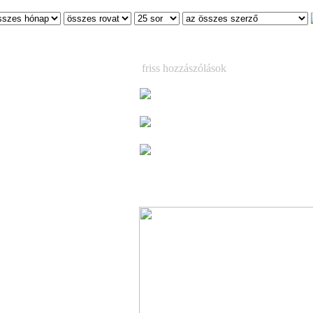
friss hozzászólások
Már csak egy hétig látható a korea
magyar kézműves tárlat
(3)
Már csak egy hétig látható a korea
magyar kézműves tárlat
(1)
Megjelent Ed Sheeran vadonatúj 
lemeze, a ´Play (Deluxe)´ – kilenc ext
dallal, köztük a kiemelkedő „Skeleto
szal
(3)
ivált
k meg Perényi Miklós
ermében.