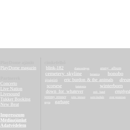
Márta, Somnakaj és
PlayDome ajánló
címkefelhő
PlayDome magazin
blink-182
arany album
diamondeyes
cemetery skyline
bonobo
botanica
Partnerek
drea
eric burdon & the animals
újságíró
Concerto
winterborn
scorsese
katatonia
Live Nation
down for whatever
emplyed
zoli band
Livesound
jeremy renner
john lennon
west-balkán
over promises
Tukker Booking
garbage
myra
New Beat
Impresszum
Médiaajánlat
Adatvédelem