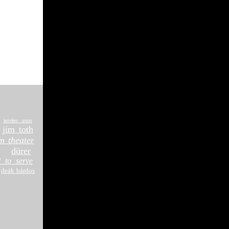
kerekes anna
jim toth
m theater
dürer
 to serve
deák bárdos