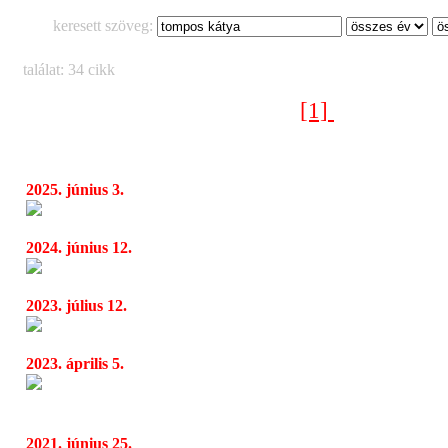
keresett szöveg:
találat: 34 cikk
[1]
[2]
Következő oldal >
2025. június 3.
18. Ördögkatlan Fesztivál
06:57
2024. június 12.
Szerdán kezdődik a MOZ.GO
06:19
2023. július 12.
26. alkalommal rendezik meg a Haydn Feszt
06:15
2023. április 5.
Harc és diadal - Különleges művek szólalna
06:21
és a Budapesti Vonósok koncertjén a Vigadó Díszt
2021. június 25.