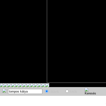
cikkek
fotók