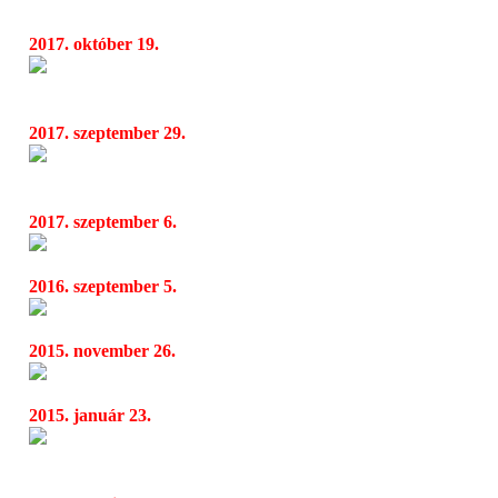
dalai a születésnapi emlékkoncerten
2017. október 19.
A Get Closer világsztárokat hoz Magyarorsz
04:33
nemzetközi koncertprogram
2017. szeptember 29.
Like a Rolling Stone -az elmúlt 50 év legnag
08:16
Beat korszaktól a 90-es évekig
2017. szeptember 6.
CSEH TAMÁS 75
04:39
2016. szeptember 5.
Újabb sztárfellépők a Müpa 2016/17-es éva
17:05
2015. november 26.
5,5 millió dolláros jégmusicalt mutatnak be
17:35
2015. január 23.
Orgonapárbaj - Ronny Krippner és Dirk El
04:26
MÜPÁban