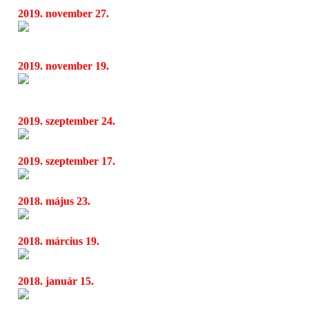
2019. november 27.
Decemberben Neil Simon örökzöld vígjátéka 
17:15
2019. november 19.
Vadim Repin: „…öröm számomra, hogy a vi
04:30
zongoraművészének tiszteletére játszhatok.”
2019. szeptember 24.
5. Cziffra György Fesztivál
16:11
2019. szeptember 17.
Négy új bemutató az új évadban a Centrál 
04:36
2018. május 23.
Szentendrei Teátrum és Nyár 2018
05:24
2018. március 19.
TRIP Hajó március - április havi programja
12:34
2018. január 15.
CSEH TAMÁS 75 - Cseh Tamás, Bereményi 
04:20