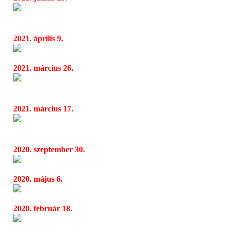
Cziffra Café - Tompos Kátya és Balázs János 
06:13
Zalaegerszegi Kortárs Művészeti Fesztiválon
2021. április 9.
Cziffra Café: Tompos Kátya és Balázs János 
06:17
2021. március 26.
A zene szabadsága - Lajkó Félix és Balázs Já
06:28
Cziffra György-emlékév programjában
2021. március 17.
A Centrál Színház titkárának megsegítésére 
06:17
56 színész olvassa fel
2020. szeptember 30.
Zorán - Aréna 2019 koncertalbum jön
04:33
2020. május 6.
25 éves a Söndörgő - online koncerttel, vetít
10:57
2020. február 18.
Nyilvánosak hétvégén a Cziffra Fesztivál me
04:30