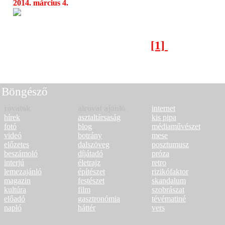
2014. március 4.
Világok és népek zenéje: Lo´Jo, Sebestyén 
05:31
Söndörgő a Tavaszi Fesztiválon
[1]
[2]
Következő oldal >
Böngésző
rovatok
alrovat ajánló
internet
hírek
asztaltársaság
kis pipa
fotó
blog
médiaművészet
videó
botrány
mese
előzetes
dalszöveg
posztumusz
beszámoló
díjátadó
próza
interjú
életrajz
retro
lemezajánló
építészet
rizikófaktor
magazin
festészet
skandalum
kultúra
film
szobrászat
előadó
gasztronómia
tévématiné
napló
háttér
vers