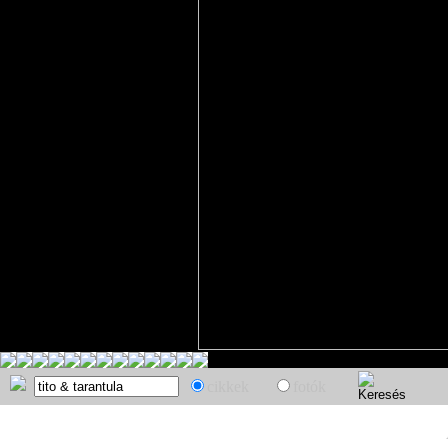
cikkek
fotók