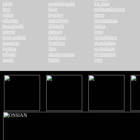
hírek
asztaltársaság
kis pipa
fotó
blog
médiaművészet
videó
botrány
mese
előzetes
dalszöveg
posztumusz
beszámoló
díjátadó
próza
interjú
életrajz
retro
lemezajánló
építészet
rizikófaktor
magazin
festészet
skandalum
kultúra
film
szobrászat
előadó
gasztronómia
tévématiné
napló
háttér
vers