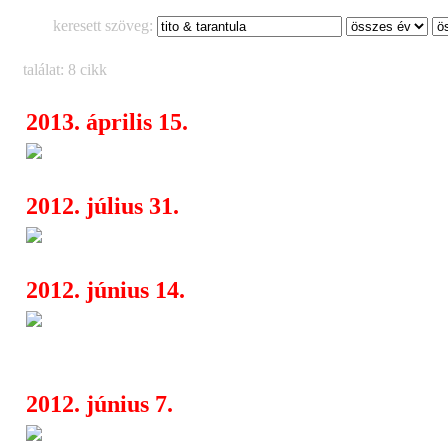
keresett szöveg:
találat: 8 cikk
2013. április 15.
Újabb fellépők a FEZEN-en
09:38
2012. július 31.
Holnap beindul a FEZEN feszti
18:15
2012. június 14.
FEZEN-kulissza a Székesfehér
08:55
világsztárok öltözőjéből
2012. június 7.
Fezen Fesztivál - részletes pr
11:21