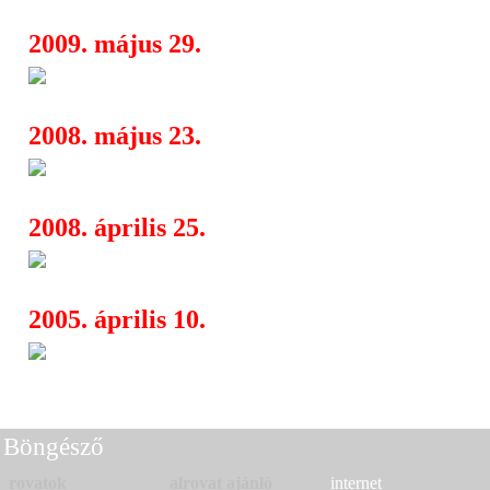
2009. május 29.
Tito & Tarantula (USA) a Dür
17:57
2008. május 23.
Tito & Tarantula az A38-on
10:51
2008. április 25.
David Garfield & the Cats - A
13:48
2005. április 10.
The Tarantinos: Kill Bill Part
13:14
Death Disco Global
Böngésző
rovatok
alrovat ajánló
internet