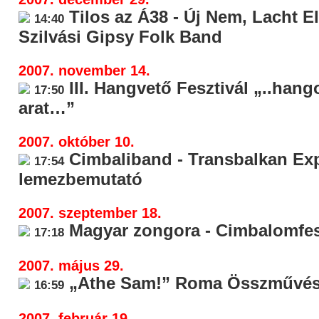
Tilos az Á38 - Új Nem, Lacht El
14:40
Szilvási Gipsy Folk Band
2007. november 14.
III. Hangvető Fesztivál „..hango
17:50
arat…”
2007. október 10.
Cimbaliband - Transbalkan Ex
17:54
lemezbemutató
2007. szeptember 18.
Magyar zongora - Cimbalomfes
17:18
2007. május 29.
„Athe Sam!” Roma Összművésze
16:59
2007. február 19.