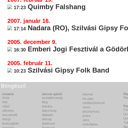
Quimby Falshang
17:23
2007. január 16.
Nadara (RO), Szilvási Gipsy F
17:14
2005. december 9.
Emberi Jogi Fesztivál a Gödö
16:30
2005. február 11.
Szilvási Gipsy Folk Band
10:23
Böngésző
rovatok
alrovat ajánló
Pl
internet
hírek
asztaltársaság
Pl
kis pipa
fotó
blog
médiaművészet
Pa
videó
botrány
mese
Co
előzetes
dalszöveg
posztumusz
Liv
beszámoló
díjátadó
próza
Li
interjú
életrajz
retro
Tu
lemezajánló
építészet
rizikófaktor
Ne
magazin
festészet