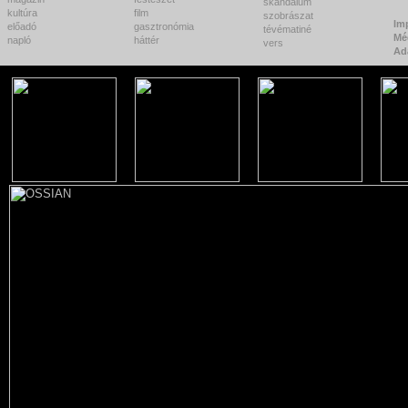
skandalum
kultúra
film
szobrászat
Im
előadó
gasztronómia
tévématiné
Mé
napló
háttér
vers
Ad