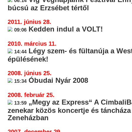
06:14
búcsú az Erzsébet tértől
2011. június 28.
Kedden indul a VOLT!
09:06
2010. március 11.
Légy szem- és fültanúja a West
14:44
épülésének!
2008. június 25.
Óbudai Nyár 2008
15:34
2008. február 25.
„Megy az Express“ A CimbaliB
13:59
zenekar közös koncertje és táncház
Zeneházban
2007. december 29.