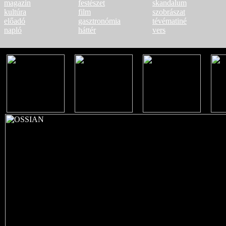
magazin
festészet
skandalum
kultúra
film
szobrászat
előadó
gasztronómia
tévématiné
napló
háttér
vers