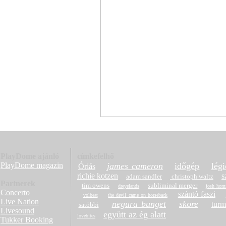
PlayDome ajánló
címkefelhő
PlayDome magazin
james cameron
időgép
légi
Óriás
richie kotzen
s
adam sandler
christoph waltz
Partnerek
tim owens
subliminal merger
dreyelands
josh ho
Concerto
szántó faszi
volbeat
the devil came on horseback
Live Nation
negura bunget
skore
turm
satöbbi
Livesound
együtt az ég alatt
lovebites
Tukker Booking