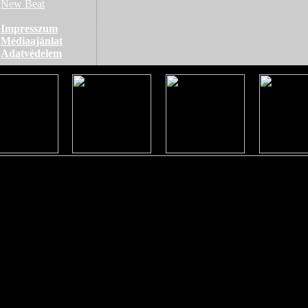
New Beat
Impresszum
Médiaajánlat
Adatvédelem