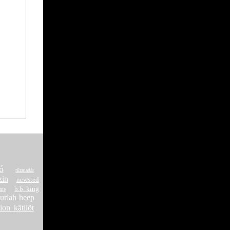
ó
tűzmadár
zin
newsted
b.b. king
mme
uriah heep
ion kätilöt