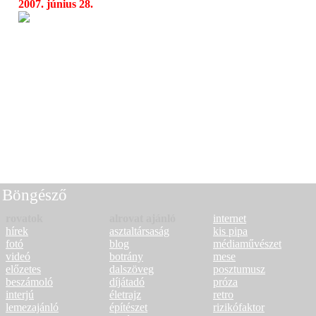
2007. június 28.
Dust‘n’Bones és Synchronring
10:50
Böngésző
rovatok
alrovat ajánló
internet
hírek
asztaltársaság
kis pipa
fotó
blog
médiaművészet
videó
botrány
mese
előzetes
dalszöveg
posztumusz
beszámoló
díjátadó
próza
interjú
életrajz
retro
lemezajánló
építészet
rizikófaktor