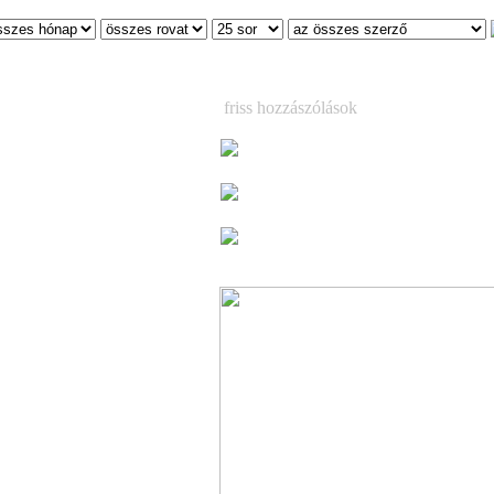
friss hozzászólások
ers Akusztik
Suicidal Angels, Fusion Bomb, C
Fire
(6)
Már csak egy hétig látható a korea
magyar kézműves tárlat
 Mangani 888 a
(3)
Már csak egy hétig látható a korea
magyar kézműves tárlat
(1)
an (videó)
Warlock október 29-