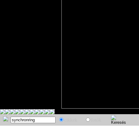
cikkek
fotók