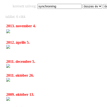
keresett szöveg:
találat: 6 cikk
2013. november 4.
Virányosi Unplugged Rock Klub  Foo Light
04:47
2012. április 5.
Ma este: New Beat - Synchronring, Uzipov,
08:47
Dürerben
2011. december 5.
Ma este: Mz/X és a Synchronring az Instantb
05:32
2011. október 26.
Új gitárossal koncertezik a Grand Mexican 
14:11
én
2009. október 13.
Metrosection szülinapi buli
10:57