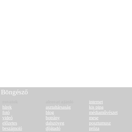
Böngésző
rovatok
alrovat ajánló
internet
hírek
asztaltársaság
kis pipa
fotó
blog
médiaművészet
videó
botrány
mese
előzetes
dalszöveg
posztumusz
beszámoló
díjátadó
próza