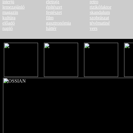
interjú
életrajz
retro
lemezajánló
építészet
rizikófaktor
magazin
festészet
skandalum
kultúra
film
szobrászat
előadó
gasztronómia
tévématiné
napló
háttér
vers