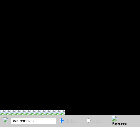
cikkek
fotók