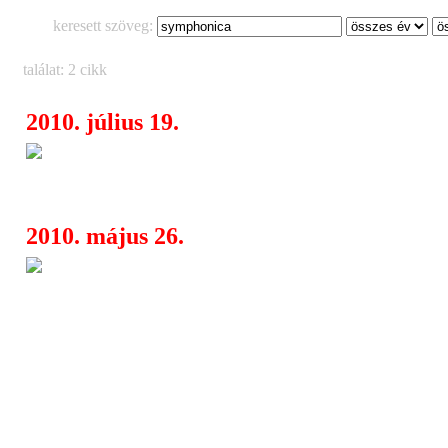
keresett szöveg:
találat: 2 cikk
2010. július 19.
SymphonicA – tribute zenekar 
15:30
szimfonikusok adták elő a Metallica
2010. május 26.
SymphonicA - A Masterica - Me
11:24
band és a Danubia szimfonikus zenek
koncertje