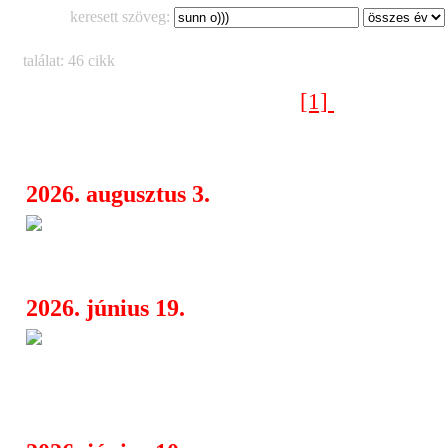
keresett szöveg:
találat: 46 cikk
[1]
[2]
Következő oldal >
2026. augusztus 3.
A költő, aki dalokban élt tová
08:35
MacGowan előtt tiszteleg a Kingfish
2026. június 19.
Shane MacGowan öröksége tová
11:50
Dropkick Murphys új életet lehel a „
American”-be