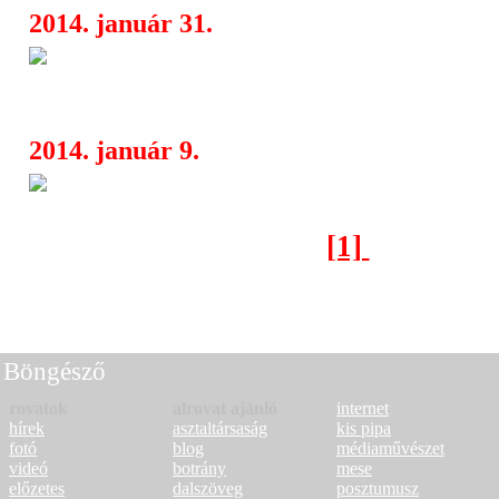
2014. január 31.
Hatalmas átverések és online j
18:23
Kamureg második évadában is
2014. január 9.
Extrém buli a MÜSZIben
04:17
[1]
[2]
Következő oldal >
Böngésző
rovatok
alrovat ajánló
internet
hírek
asztaltársaság
kis pipa
fotó
blog
médiaművészet
videó
botrány
mese
előzetes
dalszöveg
posztumusz