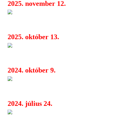
2025. november 12.
The Kooks 2026-ban ismét Eur
08:09
meg
2025. október 13.
Analog Balaton, keleti poszt-
08:00
etikus streaming a 10. BuSH-on
2024. október 9.
Új dalokkal és egy EP-vel kész
09:11
Jake – Itt az Uncharted!
2024. július 24.
Furcsa zajok, komplex zenék 
06:11
erdejében