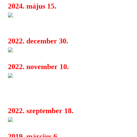
2024. május 15.
Ahogyan biztosan nem hallott
06:17
Mátrát
2022. december 30.
Preoccupations Tour 2023 - A3
10:46
2022. november 10.
Díjnyertes filmekkel, új magya
06:20
és egy felújított klasszikussal érkezik
napja
2022. szeptember 18.
Fekete Zaj Fesztivál 2022
20:42
2019. március 6.