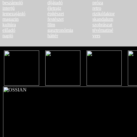
beszámoló
díjátadó
próza
interjú
életrajz
retro
lemezajánló
építészet
rizikófaktor
magazin
festészet
skandalum
kultúra
film
szobrászat
előadó
gasztronómia
tévématiné
napló
háttér
vers