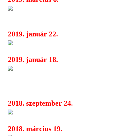
Világsztárok, az orosz kultúra
04:39
csillagai és különleges bemutatók sor
2019. január 22.
Tovább erősít a Sound
16:16
2019. január 18.
Valerij Gergijev, a Mariinszki
04:38
Zenekara és Balettegyüttese, Emanue
Bourgeois a 39. Budapesti Tavaszi Fes
2018. szeptember 24.
Kollaps [AU] x UEUM
13:58
2018. március 19.