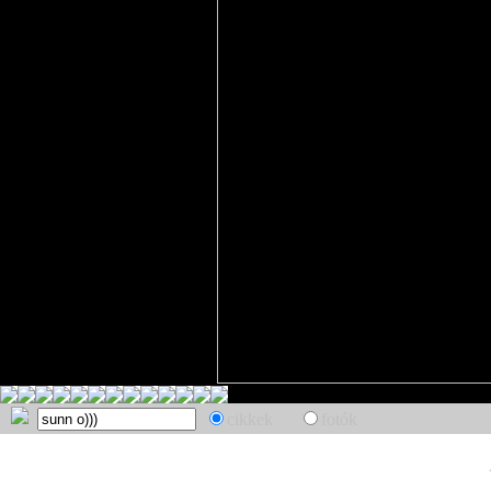
cikkek
fotók