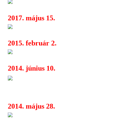
TRIP Hajó március - április h
12:34
2017. május 15.
SZIGET huszonöt
20:24
2015. február 2.
Brutal Assault 2015 - további f
06:00
2014. június 10.
Madness, Kelis, Bloody Beetroo
21:21
és sokan mások
2014. május 28.
Korog lemezbemutató és Void 
14:10
(Csihar Attila szóló)