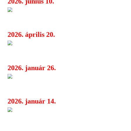
2026. június 10.
Birmingham és Berlin találkoz
07:50
megszületett az „Embers of Belief”
2026. április 20.
A finn Super Glue Anxiety nap
08:00
fordul: itt a “Sunny Day”
2026. január 26.
Fat Bastard: a HBASB első üté
06:50
előtt
2026. január 14.
sunn O))) új albummal tér viss
08:24
úgy hömpölyög, mint a Föld magja