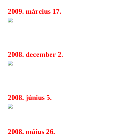
2009. március 17.
BombTheJazz & A38 present -
15:18
Schwarz (!K7), Crimson, Suhaid, Oz
Drama és Kiégő Izzók
2008. december 2.
Blue Note Trip - Where Dance
11:46
Maestro (NL) feat Barabás Lőrinc Ek
Mol (NL), Sven Figee (NL). Suhaid
2008. június 5.
WDF?!69 - Qualitons hungarob
16:24
feat. Grencsó István, BrakeCsokkerz
2008. május 26.