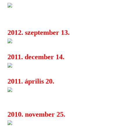
Blast From The Past  disco ret
04:27
A38 hajón
2012. szeptember 13.
MÜSZi nyitogató
05:40
2011. december 14.
Space is Called az A38-on
05:17
2011. április 20.
Gonjasufi (USA) with live band
02:32
Shuriken, Suhaid az A38-on
2010. november 25.
House Heroes 1: Joey Negro (
17:38