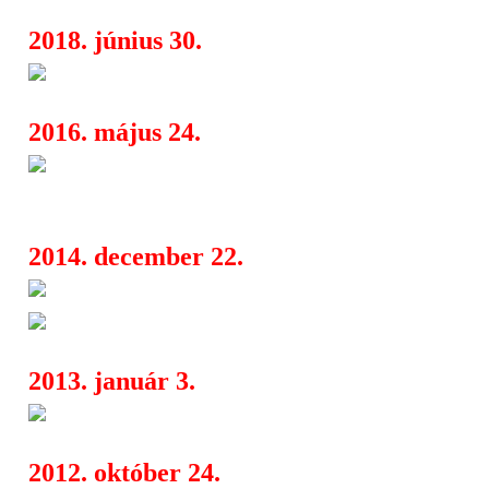
2018. június 30.
Palkonya Hangja 2018
06:36
2016. május 24.
Miattad van! - idén is Tilos M
16:10
Kertben
2014. december 22.
Corvintető évzáró és évnyitó 
17:26
Corvintető évbúcsúzató és évk
00:00
2013. január 3.
Akvárium január
04:20
2012. október 24.