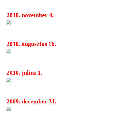
a Szikrában
2010. november 4.
Shake! Alice Russell + TM Ju
14:23
Thoughts, UK)
2010. augusztus 16.
A BombTheJazz bemutatja: Új
17:45
vol. 2 - A Nemzeti Összekenyerezés 
2010. július 1.
Daedelus (USA) LIVE, Cadik, 
10:26
tetején
2009. december 31.
Nem maradunk otthon Szilvesz
15:54