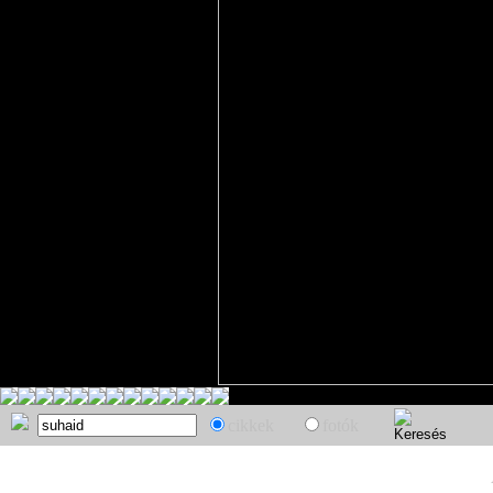
cikkek
fotók