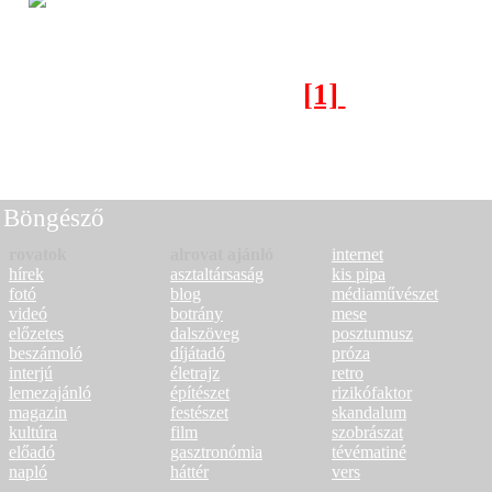
14:29
Merlinben
[1]
[2]
[3]
Következő oldal >
Böngésző
rovatok
alrovat ajánló
internet
hírek
asztaltársaság
kis pipa
fotó
blog
médiaművészet
videó
botrány
mese
előzetes
dalszöveg
posztumusz
beszámoló
díjátadó
próza
interjú
életrajz
retro
lemezajánló
építészet
rizikófaktor
magazin
festészet
skandalum
kultúra
film
szobrászat
előadó
gasztronómia
tévématiné
napló
háttér
vers