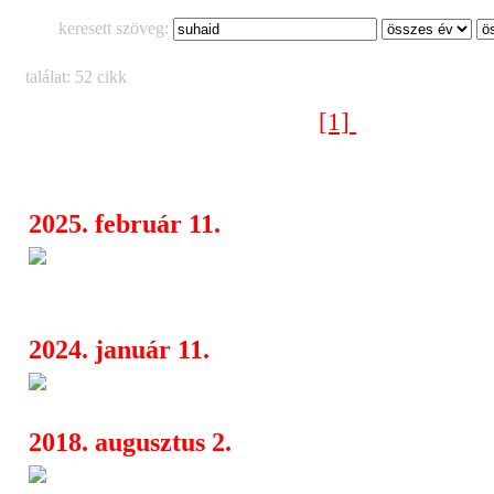
keresett szöveg:
találat: 52 cikk
[1]
[2]
[3]
Következő oldal >
2025. február 11.
Megérkezett a Fishing on Orfű 
06:12
programja
2024. január 11.
Itt a Fishing on Orfű teljes ze
06:38
2018. augusztus 2.
Palkonya Hangja 2018
07:20