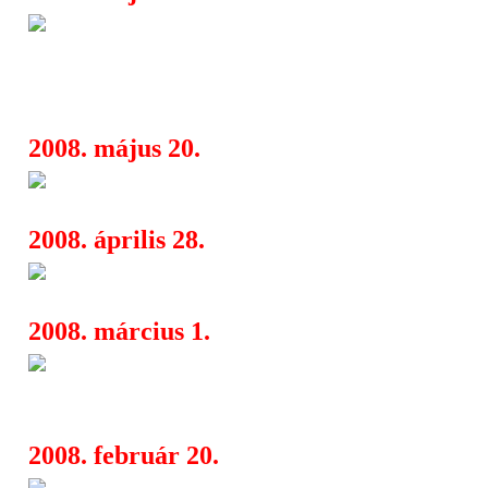
Downtown Fantasy II - digitáli
16:18
konform köztéri buli - szabadtéri buli
közepén
2008. május 20.
Berlin egy gondolat
10:33
2008. április 28.
Pilisi Majális a Pázmányon
16:53
2008. március 1.
Nemzeti Bál – a sokadik hivat
15:17
a Bergendy Zenekarral
2008. február 20.
Philly Sounds Philadelphia Han